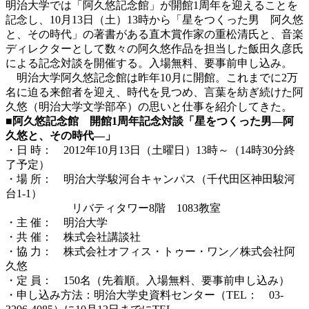
明治大学では「阿久悠記念館」が開館1周年を迎えることを
記念し、10月13日（土）13時から「星をつくった男 阿久悠
と、その時代」の著書がある直木賞作家の重松清氏と、音楽
ディレクターとして数々の阿久悠作品を担当した飯田久彦氏
による記念対談を開催する。入場無料、要事前申し込み。
明治大学阿久悠記念館は昨年10月に開館。これまでに2万
名に迫る来館者を迎え、時代を見つめ、言葉を紡ぎ続けた阿
久悠（明治大学文学部卒）の思いと仕事を紹介してきた。
■阿久悠記念館 開館1周年記念対談「星をつくった男―阿
久悠と、その時代―」
・日 時： 2012年10月13日（土曜日）13時～（14時30分終
了予定）
・場 所： 明治大学駿河台キャンパス（千代田区神田駿河
台1-1）
リバティタワー8階 1083教室
・主 催： 明治大学
・共 催： 株式会社講談社
・協 力： 株式会社オフィス・トゥー・ワン／株式会社阿
久悠
・定 員： 150名（先着順。入場無料、要事前申し込み）
・申し込み方法：明治大学史資料センター（TEL： 03-