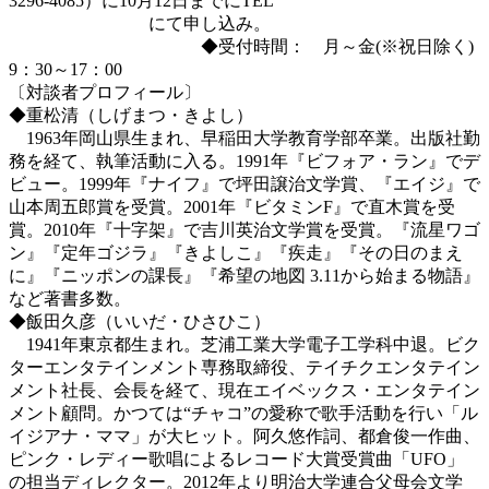
3296-4085）に10月12日までにTEL
にて申し込み。
◆受付時間： 月～金(※祝日除く)
9：30～17：00
〔対談者プロフィール〕
◆重松清（しげまつ・きよし）
1963年岡山県生まれ、早稲田大学教育学部卒業。出版社勤
務を経て、執筆活動に入る。1991年『ビフォア・ラン』でデ
ビュー。1999年『ナイフ』で坪田譲治文学賞、『エイジ』で
山本周五郎賞を受賞。2001年『ビタミンF』で直木賞を受
賞。2010年『十字架』で吉川英治文学賞を受賞。『流星ワゴ
ン』『定年ゴジラ』『きよしこ』『疾走』『その日のまえ
に』『ニッポンの課長』『希望の地図 3.11から始まる物語』
など著書多数。
◆飯田久彦（いいだ・ひさひこ）
1941年東京都生まれ。芝浦工業大学電子工学科中退。ビク
ターエンタテインメント専務取締役、テイチクエンタテイン
メント社長、会長を経て、現在エイベックス・エンタテイン
メント顧問。かつては“チャコ”の愛称で歌手活動を行い「ル
イジアナ・ママ」が大ヒット。阿久悠作詞、都倉俊一作曲、
ピンク・レディー歌唱によるレコード大賞受賞曲「UFO」
の担当ディレクター。2012年より明治大学連合父母会文学