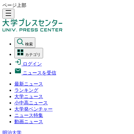
ページ上部
density_medium
検索
カテゴリ
ログイン
ニュースを受信
最新ニュース
ランキング
大学ニュース
小中高ニュース
大学発ベンチャー
ニュース特集
動画ニュース
明治大学