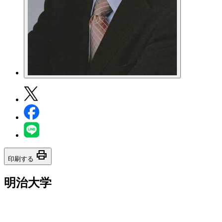
print
印刷する
明治大学