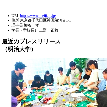
URL
https://www.meiji.ac.jp/
住所
東京都千代田区神田駿河台1-1
理事長
柳谷 孝
学長（学校長）
上野 正雄
最近のプレスリリース
（明治大学）