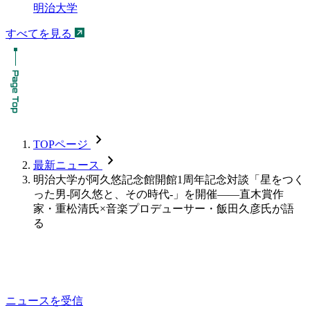
明治大学
すべてを見る
chevron_forward
TOPページ
chevron_forward
最新ニュース
明治大学が阿久悠記念館開館1周年記念対談「星をつく
った男-阿久悠と、その時代-」を開催――直木賞作
家・重松清氏×音楽プロデューサー・飯田久彦氏が語
る
ニュースを受信