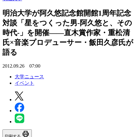
明治大学が阿久悠記念館開館1周年記念
対談「星をつくった男-阿久悠と、その
時代-」を開催――直木賞作家・重松清
氏×音楽プロデューサー・飯田久彦氏が
語る
2012.09.26 07:00
大学ニュース
イベント
print
印刷する