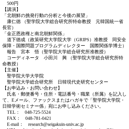
500円
【講演】
「北朝鮮の挑発行動の分析と今後の展望」
康仁徳 （聖学院大学総合研究所特命教授 元韓国統一省
長官）
「金正恩政権と南北朝鮮関係」
道下徳成（政策研究大学院大学（GRIPS）准教授 同安全
保障・国際問題プログラムディレクター 国際関係学博士）
報告 宮本 悟（聖学院大学総合研究所准教授）
コーディネータ 小田川 興 （聖学院大学総合研究所特
命教授）
【主催】
聖学院大学大学院
聖学院大学総合研究所 日韓現代史研究センター
【お申込み・お問い合わせ】
氏名・郵便番号・住所・電話番号・職業（所属）を記入し
て、Eメール、ファックスまたはハガキで「聖学院大学院・
日韓学術セミナー係」宛にお申し込みください。
TEL： 048-725-5524
FAX： 048-781-0421
E-mail： research@seigakuin-univ.ac.jp