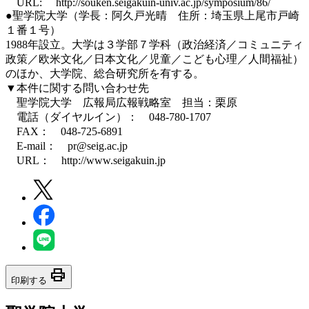
URL: http://souken.seigakuin-univ.ac.jp/symposium/86/
●聖学院大学（学長：阿久戸光晴 住所：埼玉県上尾市戸崎
１番１号）
1988年設立。大学は３学部７学科（政治経済／コミュニティ
政策／欧米文化／日本文化／児童／こども心理／人間福祉）
のほか、大学院、総合研究所を有する。
▼本件に関する問い合わせ先
聖学院大学 広報局広報戦略室 担当：栗原
電話（ダイヤルイン）： 048-780-1707
FAX： 048-725-6891
E-mail： pr@seig.ac.jp
URL： http://www.seigakuin.jp
print
印刷する