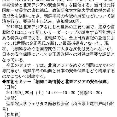
半島情勢と北東アジアの安全保障」を開催する。当日は元韓
国統一省長官の康仁徳氏、政策研究大学院大学准教授の道下
徳成氏を講師に招き、朝鮮半島の今後の展望などについて講
演を行う。要事前申し込み、参加費500円。
2012年は北東アジアをはじめ世界の主要な国で、選挙や首
脳陣交代によって新しいリーダーシップが誕生する可能性が
ある特異な年である。北朝鮮でも、金正日総書記の急逝によ
って3代世襲の金正恩氏が新しい最高指導者となった。現
在、北朝鮮をめぐる国際関係に大きな変化は見られないが、
日本の安全保障にとって金正恩政権への対処は重要な課題と
なっている。
今回のセミナーでは、北東アジアをめぐる問題にかかわる
専門家が、朝鮮半島の動向と日本の安全保障をどう構築する
のかについて討論する。
◆学術セミナー「朝鮮半島情勢と北東アジアの安全保障」
【日時】
2012年9月29日（土）14：00～16：30（開場13：30）
【場所】
聖学院大学ヴェリタス館教授会室（埼玉県上尾市戸崎1番1
号）
【参加費】