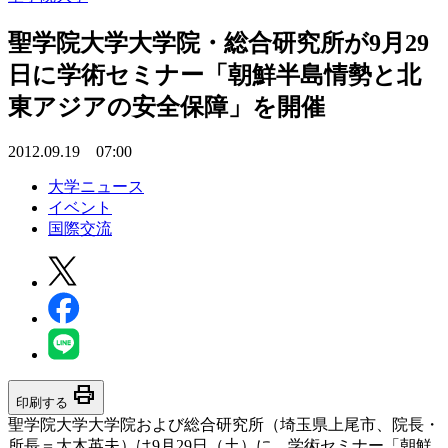
聖学院大学大学院・総合研究所が9月29
日に学術セミナー「朝鮮半島情勢と北
東アジアの安全保障」を開催
2012.09.19 07:00
大学ニュース
イベント
国際交流
print
印刷する
聖学院大学大学院および総合研究所（埼玉県上尾市、院長・
所長＝大木英夫）は9月29日（土）に、学術セミナー「朝鮮