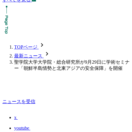
chevron_forward
TOPページ
chevron_forward
最新ニュース
聖学院大学大学院・総合研究所が9月29日に学術セミナ
ー「朝鮮半島情勢と北東アジアの安全保障」を開催
ニュースを受信
x
youtube