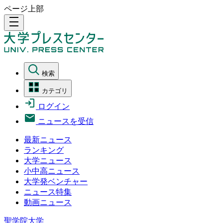
ページ上部
density_medium
検索
カテゴリ
ログイン
ニュースを受信
最新ニュース
ランキング
大学ニュース
小中高ニュース
大学発ベンチャー
ニュース特集
動画ニュース
聖学院大学