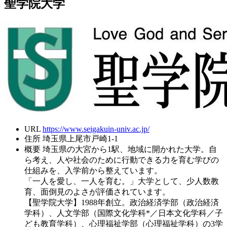
聖学院大学
URL
https://www.seigakuin-univ.ac.jp/
住所
埼玉県上尾市戸崎1-1
概要
埼玉県の大宮から1駅、地域に開かれた大学。自
ら考え、人や社会のために行動できる力を育む学びの
仕組みを、入学前から整えています。
「一人を愛し、一人を育む。」大学として、少人数教
育、面倒見のよさが評価されています。
【聖学院大学】1988年創立。政治経済学部（政治経済
学科）、人文学部（国際文化学科*／日本文化学科／子
ども教育学科）、心理福祉学部（心理福祉学科）の3学