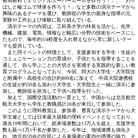
療用材料でオリジナルスーパーボールを作ろう！」、「わり
ばしと輪ゴムで球体を作ろう！」など多数の演示テーマから
興味のあるテーマを選び、教師役の学生の親身な指導の元、
実験や工作および体験に取り組んでいる。
演示テーマの内容は、工科系大学の特長を活かし、化学、
機械、建築、電気、情報など幅広い分野の技術をベースにし
たもので、毎年約1/4程度を入れ替えながら常に新しいテー
マも提供している。
また同イベントの特徴として、支援参加する学生・生徒の
コミュニケーション力の育成や、子供たちを指導することを
通して、自ら学ぶことの大切さを実感する実践的な新しい教
育プログラムとなっており、今回、同大の大学生・大学院生
と附属中・高校生の合計約800名に加えて、中高大院連携校
の生徒が約50名も加わり大学生・大学院生と一緒に演示に参
加し、教師役を担当して子供へ指導を行った。
加えて、国際交流活動の一貫として、中国からは北京航空
航天大学から学生と教職員計18名が来日して参加した。
このように理科教室は、参加者、豊富な演示テーマから大
学主催としては日本最大規模の理科イベントとなっており、
過去19年間において、総来場者数は13万人を超え、支援学生
数も延べ1万1千名が参加した。今年は、地域連携も強化さ
れ、地元自治会の住民による来場者の案内や誘導の協力、そ