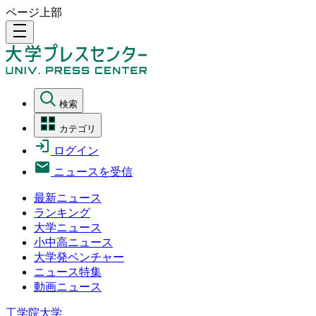
ページ上部
density_medium
検索
カテゴリ
ログイン
ニュースを受信
最新ニュース
ランキング
大学ニュース
小中高ニュース
大学発ベンチャー
ニュース特集
動画ニュース
工学院大学