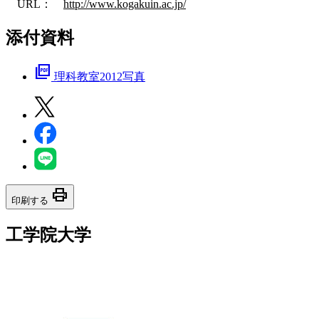
URL：
http://www.kogakuin.ac.jp/
添付資料
picture_as_pdf
理科教室2012写真
print
印刷する
工学院大学