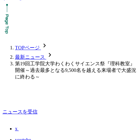
chevron_forward
TOPページ
chevron_forward
最新ニュース
第19回工学院大学わくわくサイエンス祭『理科教室』
開催～過去最多となる9,500名を越える来場者で大盛況
に終わる～
ニュースを受信
x
youtube