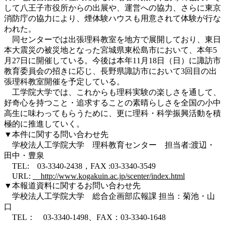
して八王子市役所からの出展や、運営への協力、さらに東京
消防庁の協力により、煙体験ハウスも用意されて体験が行な
われた。
同センターでは出張理科教室を地方で展開しており、東日
本大震災の被災地となった宮城県東松島市において、本年5
月27日に開催している。今後は本年11月18日（日）に諏訪市
教育委員会の招きに応じ、長野県諏訪市において3回目の出
張理科教室開催を予定している。
工学院大学では、これからも理科実験の楽しさを通して、
好奇心を持つこと・追求することの素晴らしさを全国の小中
高生に味わってもらうために、更に理科・科学振興活動を積
極的に推進していく。
▼本件に関する問い合わせ先
学校法人工学院大学 理科教育センター 担当者:渡辺・
田中・豊泉
TEL: 03-3340-2438，FAX :03-3340-3549
URL:
http://www.kogakuin.ac.jp/scenter/index.html
▼本報道資料に関するお問い合わせ先
学校法人工学院大学 総合企画部広報課 担当：菊池・山
口
TEL： 03-3340-1498、FAX：03-3340-1648