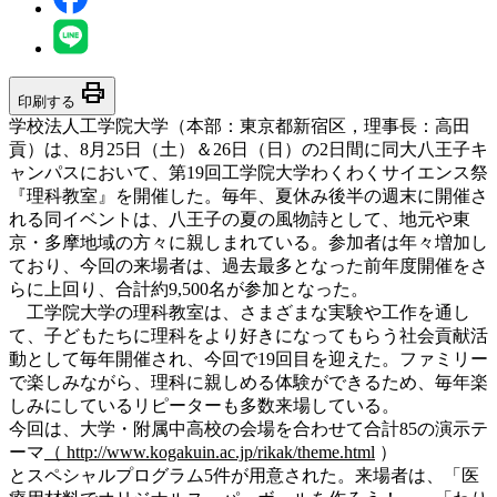
print
印刷する
学校法人工学院大学（本部：東京都新宿区，理事長：高田
貢）は、8月25日（土）＆26日（日）の2日間に同大八王子キ
ャンパスにおいて、第19回工学院大学わくわくサイエンス祭
『理科教室』を開催した。毎年、夏休み後半の週末に開催さ
れる同イベントは、八王子の夏の風物詩として、地元や東
京・多摩地域の方々に親しまれている。参加者は年々増加し
ており、今回の来場者は、過去最多となった前年度開催をさ
らに上回り、合計約9,500名が参加となった。
工学院大学の理科教室は、さまざまな実験や工作を通し
て、子どもたちに理科をより好きになってもらう社会貢献活
動として毎年開催され、今回で19回目を迎えた。ファミリー
で楽しみながら、理科に親しめる体験ができるため、毎年楽
しみにしているリピーターも多数来場している。
今回は、大学・附属中高校の会場を合わせて合計85の演示テ
ーマ
（ http://www.kogakuin.ac.jp/rikak/theme.html
）
とスペシャルプログラム5件が用意された。来場者は、「医