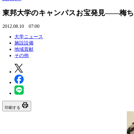
東邦大学のキャンパスお宝発見――梅ち
2012.08.10 07:00
大学ニュース
施設設備
地域貢献
その他
print
印刷する