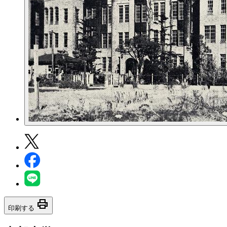
print
印刷する