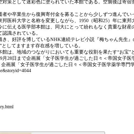
対策として迷彩色に塗られていた本館である。空襲後は寄宿
や卒業生から復興寄付金を募ることから少しずつ進んでいった
邦医科大学と名称を変更しながら、1950（昭和25）年に東
に伝える医学部本館は、同大にとって紛れもなく貴重な財産
て認識されている。
き、好評を博しているNHK連続テレビ小説『梅ちゃん先生』
”としてますます存在感を増している。
本館は、地域のつながりにおいても重要な役割を果たす“お宝”
9月28日まで企画展「女子医学生が過ごした日々＜帝国女子医
より企画展「女子医学生が過ごした日々＜帝国女子医学薬学専門
cle&storyid=4044
y.html