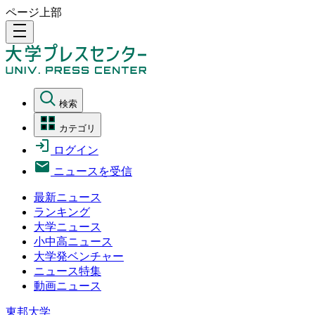
ページ上部
density_medium
検索
カテゴリ
ログイン
ニュースを受信
最新ニュース
ランキング
大学ニュース
小中高ニュース
大学発ベンチャー
ニュース特集
動画ニュース
東邦大学