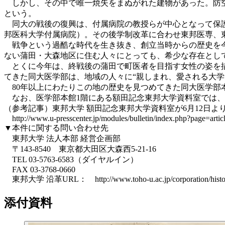
しかし、その中で唯一焼失をまぬがれた建物があった。防空
という。
同大の戦後の復興は、付属病院の教授らが中心となって保護者
邦医科大学付属病院）。その後学制改革に合わせ東邦医専、東
戦争という過酷な時代を生き抜き、創立当時からの歴史を今
ない蒲田・大森地区に住む人々にとっても、希少な存在とし
とくに今年は、終戦後の蒲田で町医者を目指す女性の姿を描
てきた同大医学部は、地域の人々に“親しまれ、愛される大学
80年以上にわたりこの地の歴史を見つめてきた同大医学部
なお、医学部本館1階にある額田記念東邦大学資料室では、
（参考記事）東邦大学 額田記念東邦大学資料室が6月12日
http://www.u-presscenter.jp/modules/bulletin/index.php?page=arti
▼本件に関する問い合わせ先
東邦大学 法人本部 経営企画部
〒143-8540 東京都大田区大森西5-21-16
TEL 03-5763-6583（ダイヤルイン）
FAX 03-3768-0660
東邦大学 沿革URL： http://www.toho-u.ac.jp/corporation/histor
添付資料