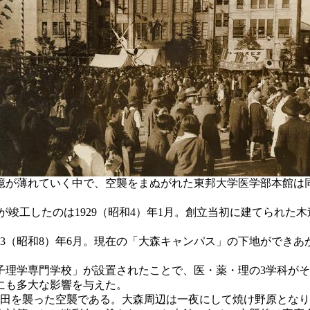
憶が薄れていく中で、空襲をまぬがれた東邦大学医学部本館は
竣工したのは1929（昭和4）年1月。創立当初に建てられた木
3（昭和8）年6月。現在の「大森キャンパス」の下地ができ
女子理学専門学校」が設置されたことで、医・薬・理の3学科が
にも多大な影響を与えた。
森・蒲田を襲った空襲である。大森周辺は一夜にして焼け野原と