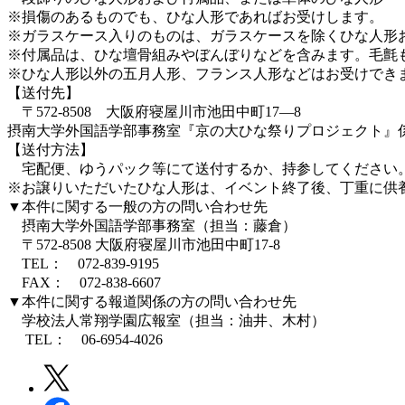
※損傷のあるものでも、ひな人形であればお受けします。
※ガラスケース入りのものは、ガラスケースを除くひな人形
※付属品は、ひな壇骨組みやぼんぼりなどを含みます。毛氈
※ひな人形以外の五月人形、フランス人形などはお受けでき
【送付先】
〒572-8508 大阪府寝屋川市池田中町17―8
摂南大学外国語学部事務室『京の大ひな祭りプロジェクト』
【送付方法】
宅配便、ゆうパック等にて送付するか、持参してください
※お譲りいただいたひな人形は、イベント終了後、丁重に供
▼本件に関する一般の方の問い合わせ先
摂南大学外国語学部事務室（担当：藤倉）
〒572-8508 大阪府寝屋川市池田中町17-8
TEL： 072-839-9195
FAX： 072-838-6607
▼本件に関する報道関係の方の問い合わせ先
学校法人常翔学園広報室（担当：油井、木村）
TEL： 06-6954-4026