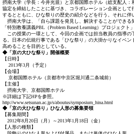
摂南大学（学長：今井光規）と京都国際ホテル（総支配人：和泉
協定を締結したことに基づき、コラボレーション企画として
するとともに、ひな祭りの歴史の紹介などを行う。それに伴い、2
摂南大学は、「自ら課題を発見し、解決することができる知
「特別教養講義PBL（Problem Based Learning）プロジ
この授業の一環として、今回の企画では担当教員の指導の下
る。日本の伝統行事である「ひな祭り」の大掛かりなイベン
高めることを目的としている。
◆「京の大ひな祭り」開催概要
【日時】
2013年3月（予定）
【会場】
京都国際ホテル（京都市中京区堀川通二条城前）
【主催】
摂南大学、京都国際ホテル
※詳細は下記HPを参照。
http://www.setsunan.ac.jp/s/aboutus/symposium_hina.html
◆「京の大ひな祭り」ひな人形の募集要領
【募集期間】
2012年8月20日（月）～2013年1月18日（金）
【人形の種類】
段飾りのひな人形および付属品、または単体のひな人形