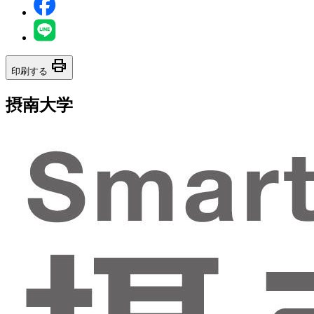
print
印刷する
摂南大学