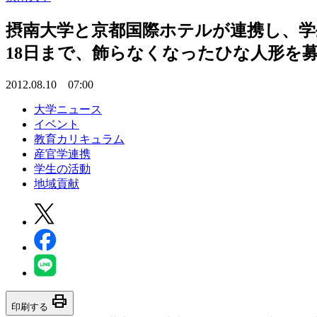
摂南大学と京都国際ホテルが連携し、学生プ
18日まで、飾らなくなったひな人形を
2012.08.10 07:00
大学ニュース
イベント
教育カリキュラム
産官学連携
学生の活動
地域貢献
print
印刷する