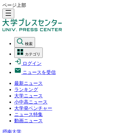
ページ上部
density_medium
検索
カテゴリ
ログイン
ニュースを受信
最新ニュース
ランキング
大学ニュース
小中高ニュース
大学発ベンチャー
ニュース特集
動画ニュース
摂南大学