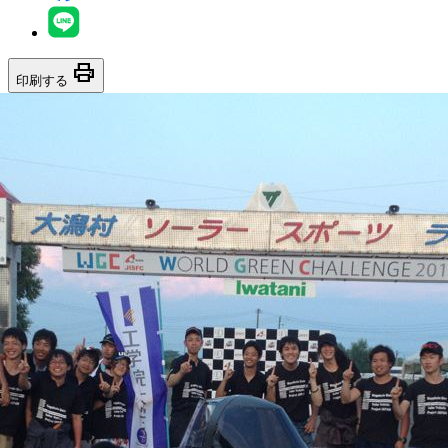
print
印刷する