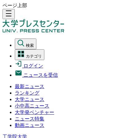
ページ上部
density_medium
検索
カテゴリ
ログイン
ニュースを受信
最新ニュース
ランキング
大学ニュース
小中高ニュース
大学発ベンチャー
ニュース特集
動画ニュース
工学院大学