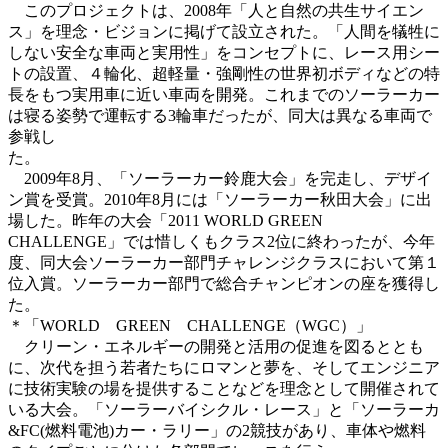
このプロジェクトは、2008年「人と自然の共生サイエン
ス」を理念・ビジョンに掲げて設立された。「人間を犠牲に
しない安全な車両と実用性」をコンセプトに、レース用シー
トの設置、４輪化、超軽量・強剛性の世界初ボディなどの特
長をもつ実用車に近い車両を開発。これまでのソーラーカー
は寝る姿勢で運転する3輪車だったが、同大は異なる車両で
参戦し
た
2009年8月、「ソーラーカー鈴鹿大会」を完走し、デザイ
ン賞を受賞。2010年8月には「ソーラーカー秋田大会」に出
場した。昨年の大会「2011 WORLD GREEN
CHALLENGE」では惜しくもクラス2位に終わったが、今年
度、同大会ソーラーカー部門チャレンジクラスにおいて第１
位入賞。ソーラーカー部門で総合チャンピオンの座を獲得し
た。
＊「WORLD GREEN CHALLENGE（WGC）」
クリーン・エネルギーの開発と活用の促進を図るととも
に、次代を担う若者たちにロマンと夢を、そしてエンジニア
に技術実験の場を提供することなどを理念として開催されて
いる大会。「ソーラーバイシクル・レース」と「ソーラーカ
&FC(燃料電池)カー・ラリー」の2競技があり、車体や燃料