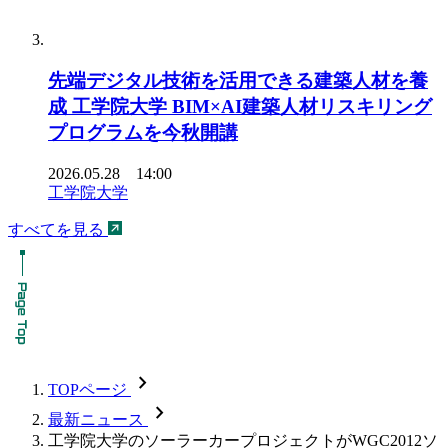
先端デジタル技術を活用できる建築人材を養
成 工学院大学 BIM×AI建築人材リスキリング
プログラムを今秋開講
2026.05.28 14:00
工学院大学
すべてを見る
chevron_forward
TOPページ
chevron_forward
最新ニュース
工学院大学のソーラーカープロジェクトがWGC2012ソ