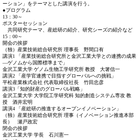
ーション」をテーマとした講演を行う。
●プログラム
13：30～
ポスターセッション
共同研究テーマ、産総研の紹介、研究シーズの紹介など
15：00～
開会の挨拶
（独）産業技術総合研究所 理事長 野間口有
講演1 「産業技術総合研究所と金沢工業大学との連携の成果
―ゲノムから国際標準まで」
金沢工業大学 ゲノム生物工学研究所 教授 大箸信一
講演2 「産学官連携で目指すグローバルへの挑戦」
平松産業株式会社 代表取締役社長 竹田忠彦
講演3「知的財産のグローバル戦略」
金沢工業大学 大学院工学研究科 知的創造システム専攻 教
授 酒井宏明
講演4 「産総研の推進するオープンイノベーション」
（独）産業技術総合研究所 理事（イノベーション推進本部
長） 瀬戸政宏
閉会の挨拶
金沢工業大学 学長 石川憲一