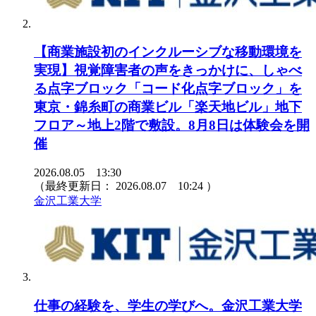
【商業施設初のインクルーシブな移動環境を
実現】視覚障害者の声をきっかけに、しゃべ
る点字ブロック「コード化点字ブロック」を
東京・錦糸町の商業ビル「楽天地ビル」地下
フロア～地上2階で敷設。8月8日は体験会を開
催
2026.08.05 13:30
（最終更新日：
2026.08.07 10:24
）
金沢工業大学
仕事の経験を、学生の学びへ。金沢工業大学