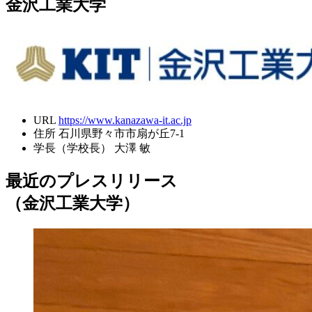
金沢工業大学
URL
https://www.kanazawa-it.ac.jp
住所
石川県野々市市扇が丘7-1
学長（学校長）
大澤 敏
最近のプレスリリース
（金沢工業大学）