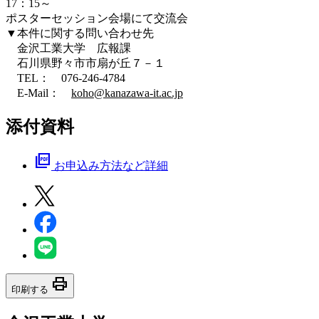
17：15～
ポスターセッション会場にて交流会
▼本件に関する問い合わせ先
金沢工業大学 広報課
石川県野々市市扇が丘７－１
TEL： 076-246-4784
E-Mail：
koho@kanazawa-it.ac.jp
添付資料
picture_as_pdf
お申込み方法など詳細
print
印刷する