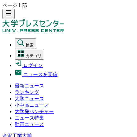
ページ上部
density_medium
検索
カテゴリ
ログイン
ニュースを受信
最新ニュース
ランキング
大学ニュース
小中高ニュース
大学発ベンチャー
ニュース特集
動画ニュース
金沢工業大学