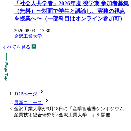
「社会人共学者」2026年度 後学期 参加者募集
（無料）〜対面で学生と議論し、実務の視点
を授業へ〜（一部科目はオンライン参加可）
2026.08.03 13:30
金沢工業大学
すべてを見る
chevron_forward
TOPページ
chevron_forward
最新ニュース
金沢工業大学が9月18日に「産学官連携シンポジウム－
産業技術総合研究所×金沢工業大学－」を開催