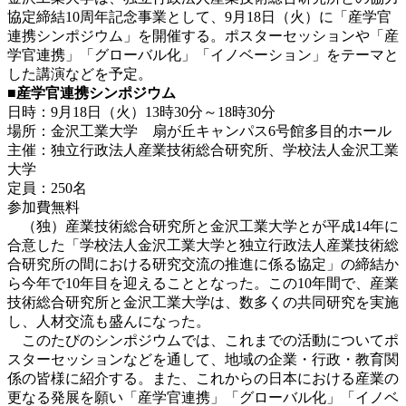
協定締結10周年記念事業として、9月18日（火）に「産学官
連携シンポジウム」を開催する。ポスターセッションや「産
学官連携」「グローバル化」「イノベーション」をテーマと
した講演などを予定。
■産学官連携シンポジウム
日時：9月18日（火）13時30分～18時30分
場所：金沢工業大学 扇が丘キャンパス6号館多目的ホール
主催：独立行政法人産業技術総合研究所、学校法人金沢工業
大学
定員：250名
参加費無料
（独）産業技術総合研究所と金沢工業大学とが平成14年に
合意した「学校法人金沢工業大学と独立行政法人産業技術総
合研究所の間における研究交流の推進に係る協定」の締結か
ら今年で10年目を迎えることとなった。この10年間で、産業
技術総合研究所と金沢工業大学は、数多くの共同研究を実施
し、人材交流も盛んになった。
このたびのシンポジウムでは、これまでの活動についてポ
スターセッションなどを通して、地域の企業・行政・教育関
係の皆様に紹介する。また、これからの日本における産業の
更なる発展を願い「産学官連携」「グローバル化」「イノベ