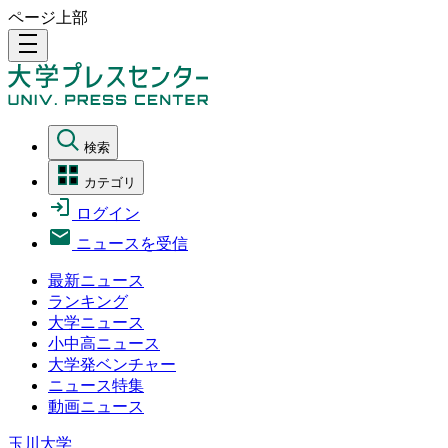
ページ上部
density_medium
検索
カテゴリ
ログイン
ニュースを受信
最新ニュース
ランキング
大学ニュース
小中高ニュース
大学発ベンチャー
ニュース特集
動画ニュース
玉川大学