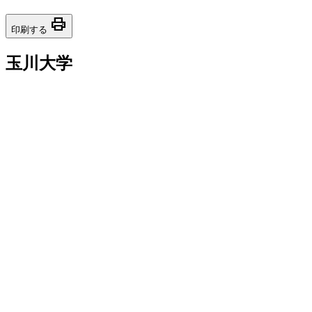
print
印刷する
玉川大学