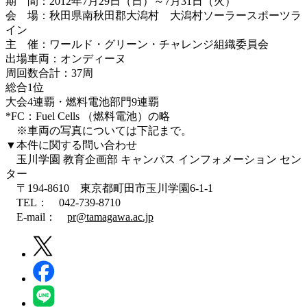
期 間：2012年7月29日（日）～7月31日（火）
会 場：秋田県南秋田郡大潟村 大潟村ソーラースポーツラ
イン
主 催：ワールド・グリーン・チャレンジ組織委員会
出場車両：オンディーヌ
周回数合計：37周
総合1位
大会4連覇・燃料電池部門9連覇
*FC：Fuel Cells （燃料電池）の略
※車両の写真については下記まで。
▼本件に関する問い合わせ
玉川学園 教育企画部 キャンパス インフォメーション セン
ター
〒194‐8610 東京都町田市玉川学園6-1-1
TEL： 042-739-8710
E-mail：
pr@tamagawa.ac.jp