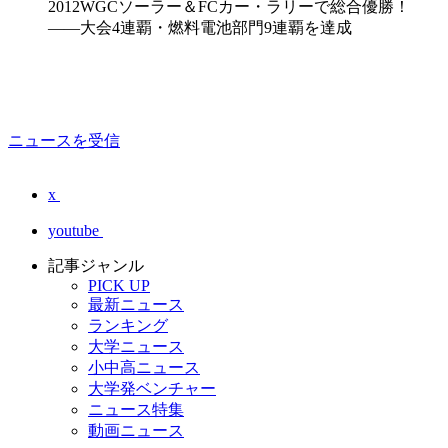
2012WGCソーラー＆FCカー・ラリーで総合優勝！
――大会4連覇・燃料電池部門9連覇を達成
ニュースを受信
x
youtube
記事ジャンル
PICK UP
最新ニュース
ランキング
大学ニュース
小中高ニュース
大学発ベンチャー
ニュース特集
動画ニュース