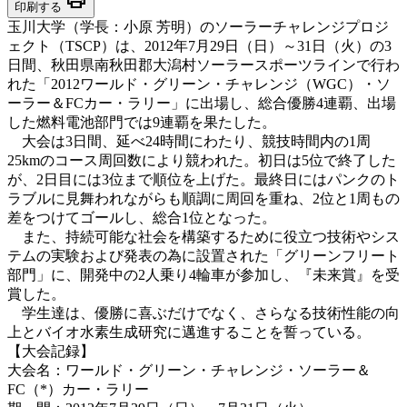
印刷する
玉川大学（学長：小原 芳明）のソーラーチャレンジプロジ
ェクト（TSCP）は、2012年7月29日（日）～31日（火）の3
日間、秋田県南秋田郡大潟村ソーラースポーツラインで行わ
れた「2012ワールド・グリーン・チャレンジ（WGC）・ソ
ーラー＆FCカー・ラリー」に出場し、総合優勝4連覇、出場
した燃料電池部門では9連覇を果たした。
大会は3日間、延べ24時間にわたり、競技時間内の1周
25kmのコース周回数により競われた。初日は5位で終了した
が、2日目には3位まで順位を上げた。最終日にはパンクのト
ラブルに見舞われながらも順調に周回を重ね、2位と1周もの
差をつけてゴールし、総合1位となった。
また、持続可能な社会を構築するために役立つ技術やシス
テムの実験および発表の為に設置された「グリーンフリート
部門」に、開発中の2人乗り4輪車が参加し、『未来賞』を受
賞した。
学生達は、優勝に喜ぶだけでなく、さらなる技術性能の向
上とバイオ水素生成研究に邁進することを誓っている。
【大会記録】
大会名：ワールド・グリーン・チャレンジ・ソーラー＆
FC（*）カー・ラリー