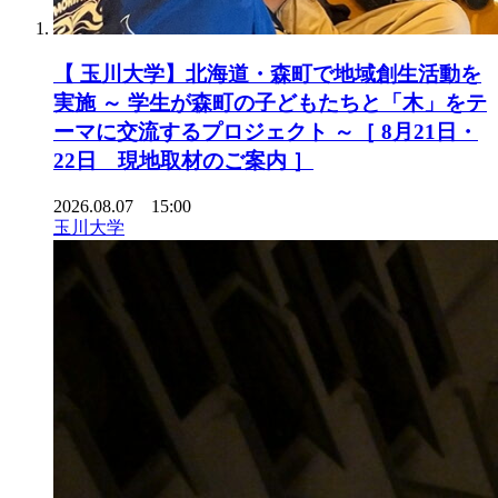
【 玉川大学】北海道・森町で地域創生活動を
実施 ～ 学生が森町の子どもたちと「木」をテ
ーマに交流するプロジェクト ～［ 8月21日・
22日 現地取材のご案内 ］
2026.08.07 15:00
玉川大学