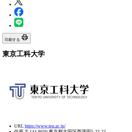
print
印刷する
東京工科大学
URL
https://www.teu.ac.jp/
住所
〒144-8650 東京都大田区西蒲田5-23-22