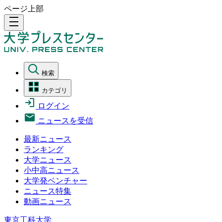
ページ上部
density_medium
検索
カテゴリ
ログイン
ニュースを受信
最新ニュース
ランキング
大学ニュース
小中高ニュース
大学発ベンチャー
ニュース特集
動画ニュース
東京工科大学