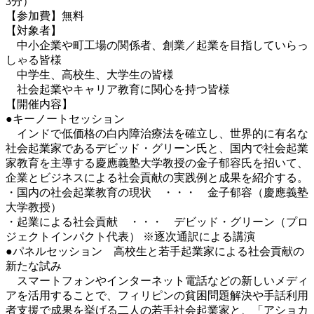
3分）
【参加費】無料
【対象者】
中小企業や町工場の関係者、創業／起業を目指していらっ
しゃる皆様
中学生、高校生、大学生の皆様
社会起業やキャリア教育に関心を持つ皆様
【開催内容】
●キーノートセッション
インドで低価格の白内障治療法を確立し、世界的に有名な
社会起業家であるデビッド・グリーン氏と、国内で社会起業
家教育を主導する慶應義塾大学教授の金子郁容氏を招いて、
企業とビジネスによる社会貢献の実践例と成果を紹介する。
・国内の社会起業教育の現状 ・・・ 金子郁容（慶應義塾
大学教授）
・起業による社会貢献 ・・・ デビッド・グリーン（プロ
ジェクトインパクト代表） ※逐次通訳による講演
●パネルセッション 高校生と若手起業家による社会貢献の
新たな試み
スマートフォンやインターネット電話などの新しいメディ
アを活用することで、フィリピンの貧困問題解決や手話利用
者支援で成果を挙げる二人の若手社会起業家と、「アショカ