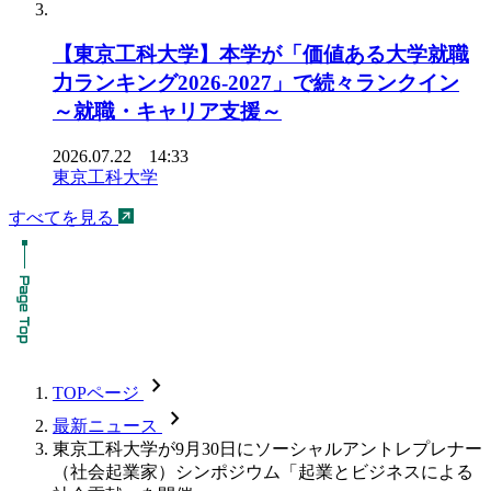
【東京工科大学】本学が「価値ある大学就職
力ランキング2026-2027」で続々ランクイン
～就職・キャリア支援～
2026.07.22 14:33
東京工科大学
すべてを見る
chevron_forward
TOPページ
chevron_forward
最新ニュース
東京工科大学が9月30日にソーシャルアントレプレナー
（社会起業家）シンポジウム「起業とビジネスによる