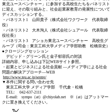
東北ユースベンチャー」に参加する高校生たちをパネリスト
に迎え、その取り組みと、社会起業家教育の発展性について
ディスカッションする。
・パネリスト1 山田貴子（株式会社ワクワーク 代表取締
役）
・パネリスト2 大木洵人（株式会社シュアール 代表取締
役社長）
・パネリスト3 アショカ東北ユースベンチャー 高校生グ
ループ（司会：東京工科大学メディア学部助教 松橋崇史）
●クロージングセッション
デビッド・グリーン氏と金子郁容氏の対談
詳細内容、申し込みは下記WEBサイト参照。
・起業とビジネスによる社会貢献 ―メディア学による社会
問題の解決アプローチ―WEB
http://www.teu.ac.jp/sentre/
▼本件に関する問い合わせ先
東京工科大学 メディア学部 千代倉・松橋
TEL: 042-637-2111
E-mail: sympo（at）@chiyolab.net ※（at）はアットマー
クに置き換えてください。