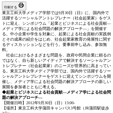
print
印刷する
東京工科大学メディア学部では9月30日（日）に、国内外で
活躍するソーシャルアントレプレナー（社会起業家）をゲス
トに迎え、シンポジウム「起業とビジネスによる社会貢献―
メディア学による社会問題の解決アプローチ―」を開催す
る。中小企業や学生を対象に、起業による社会貢献の実践例
とその成果の紹介をはじめ、社会起業家教育の発展性に関す
るディスカッションなどを行う。要事前申し込み、参加無
料。
社会におけるさまざまな問題を、政府や民間企業に頼るの
ではなく、自ら新しいアイディアで解決するソーシャルアン
トレプレナー（社会起業家）のニーズが世界的に高まってい
る。東京工科大学メディア学部では、国内外で活躍するソー
シャルアントレプレナーをゲストに迎えてシンポジウムを開
催し、メディア学による社会問題の解決アプローチの新しい
展開を参加者とともに考える。
◆起業とビジネスによる社会貢献―メディア学による社会問
題の解決アプローチ―
【開催日時】2012年9月30日（日）13:00-
【場所】東京工科大学蒲田キャンパス3号館（JR蒲田駅徒歩