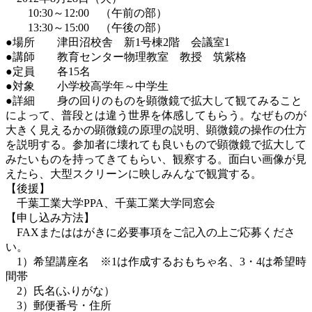
10:30～12:00 （午前の部）
13:30～15:00 （午後の部）
●場所 津田沼校舎 新1号棟2階 会議室1
●講師 教育センター物理教室 教授 筑紫格
●定員 各15名
●対象 小学校高学年～中学生
●詳細 身の回りのものを顕微鏡で拡大して観てみること
によって、普段とは違う世界を体感してもらう。なぜものが
大きく見えるかの顕微鏡の原理の説明、顕微鏡の操作の仕方
を説明する。参加者に壊れても良いもので顕微鏡で拡大して
みたいものを持ってきてもらい、観察する。面白い画像が見
えたら、大型スクリーンに映しみんなで観賞する。
【後援】
千葉工業大学PPA、千葉工業大学同窓会
【申し込み方法】
FAXまたははがきに必要事項をご記入の上ご応募くださ
い。
1）希望講座名 ※1は作成するおもちゃ名、3・4は希望時
間帯
2）氏名(ふりがな）
3）郵便番号・住所