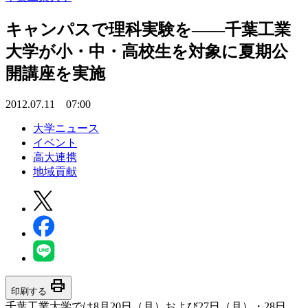
キャンパスで理科実験を――千葉工業
大学が小・中・高校生を対象に夏期公
開講座を実施
2012.07.11 07:00
大学ニュース
イベント
高大連携
地域貢献
print
印刷する
千葉工業大学では8月20日（月）および27日（月）・28日