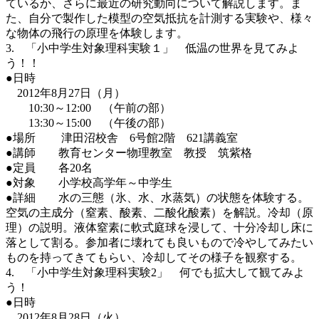
ているか、さらに最近の研究動向について解説します。ま
た、自分で製作した模型の空気抵抗を計測する実験や、様々
な物体の飛行の原理を体験します。
3. 「小中学生対象理科実験１」 低温の世界を見てみよ
う！！
●日時
2012年8月27日（月）
10:30～12:00 （午前の部）
13:30～15:00 （午後の部）
●場所 津田沼校舎 6号館2階 621講義室
●講師 教育センター物理教室 教授 筑紫格
●定員 各20名
●対象 小学校高学年～中学生
●詳細 水の三態（氷、水、水蒸気）の状態を体験する。
空気の主成分（窒素、酸素、二酸化酸素）を解説。冷却（原
理）の説明。液体窒素に軟式庭球を浸して、十分冷却し床に
落として割る。参加者に壊れても良いもので冷やしてみたい
ものを持ってきてもらい、冷却してその様子を観察する。
4. 「小中学生対象理科実験2」 何でも拡大して観てみよ
う！
●日時
2012年8月28日（火）