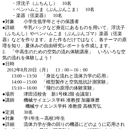
・浮沈子（ふちんし） 10名
・ベンハムこま（ぶんぶんこま） 10名
・楽器（弦楽器） 10名
●対象 小学生低学年とその保護者
●詳細 牛乳パックなど身近にあるものを用いて、浮沈子
（ふちんし）やベンハムこま（ぶんぶんゴマ）楽器（弦楽
器）などを作ります。また作るだけではなく、各テーマの原
理を知り、夏休みの自由研究レポートを作成します。
2. 「中高生のための空気の流れ体験講座」 いろいろな空
気の流れを体験しよう！
●日時
2012年8月20日（月） 13：00～16：00
13:00～13:50 「身近な流れと流体力学の応用」
14:00～15:00 「模型製作と空気抵抗計測実験」
15:10～16:00 「飛行の原理の体験実験」
●場所 津田沼校舎 新1号棟2階 会議室1
●講師 機械サイエンス学科 准教授 加藤琢磨
機械サイエンス学科 准教授 高橋芳弘
●定員 30名
●対象 学1年生～高校3年生
●詳細 流体力学が身の回りの機器にどのように応用され