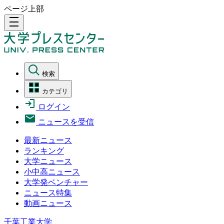
ページ上部
density_medium
検索
カテゴリ
ログイン
ニュースを受信
最新ニュース
ランキング
大学ニュース
小中高ニュース
大学発ベンチャー
ニュース特集
動画ニュース
千葉工業大学