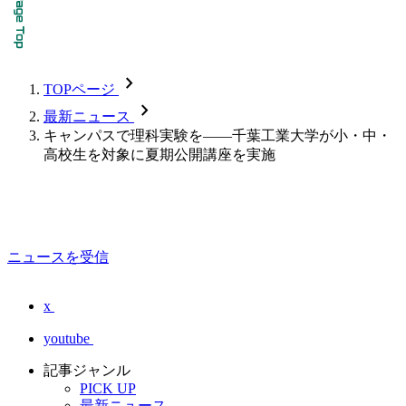
chevron_forward
TOPページ
chevron_forward
最新ニュース
キャンパスで理科実験を――千葉工業大学が小・中・
高校生を対象に夏期公開講座を実施
ニュースを受信
x
youtube
記事ジャンル
PICK UP
最新ニュース