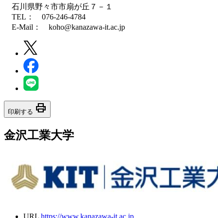
石川県野々市市扇が丘７－１
TEL： 076-246-4784
E-Mail： koho@kanazawa-it.ac.jp
print
印刷する
金沢工業大学
URL
https://www.kanazawa-it.ac.jp