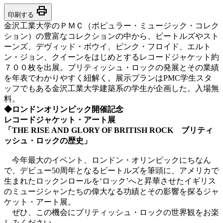
print
印刷する
金沢工業大学のＰＭＣ（ポピュラー・ミュージック・コレク
ション）の豊富なコレクションの中から、ビートルズやスト
ーンズ、デヴィッド・ボウイ、ピンク・フロイド、エルト
ン・ジョン、クイーンをはじめとするレコードジャケット約
７００枚を出展。ブリティッシュ・ロックの発展とその業績
を年表でわかりやすく紐解く。展示プランはPMC学生スタ
ッフでもある金沢工業大学建築系の学生が企画した。入場無
料。
◆ロンドンオリンピック開催記念
レコードジャケット・アート展
「THE RISE AND GLORY OF BRITISH ROCK ブリティ
ッシュ・ロックの歴史」
今年最大のイベント、ロンドン・オリンピックにちなん
で、デビュー50周年となるビートルズを筆頭に、アメリカで
生まれたロックンロールを‘ロック’へと昇華させたイギリス
のミュージシャンたちの偉大なる功績とその影響を探るジャ
ケット・アート展。
ぜひ、この機会にブリティッシュ・ロックの世界観をお楽
しみください。