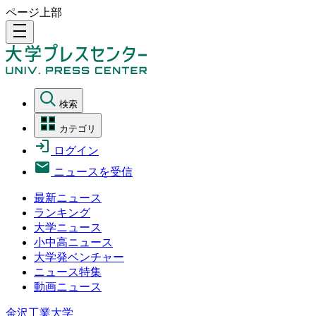
ページ上部
density_medium
検索
カテゴリ
ログイン
ニュースを受信
最新ニュース
ランキング
大学ニュース
小中高ニュース
大学発ベンチャー
ニュース特集
動画ニュース
金沢工業大学