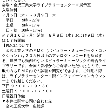
会場：金沢工業大学ライブラリーセンター1F展示室
入場無料
７月５日（木）～８月９日（木）
平日 9時～22時
土曜 9時～17時
日・祝 10時～17時）
※７月１６日（月）閉館、８月８日（水）および９日（木）
は１７時閉館
【PMCについて】
金沢工業大学のＰＭＣ（ポピュラー・ミュージック・コレ
クション）は２０万枚以上のアナログ・レコードを所蔵す
る、世界でも類例のないポピュラーミュージックの総合ライ
ブラリーです。全国の皆様からご寄贈いただいたもので、一
般の方もＰＭＣ内での試聴や閲覧ができます。ご利用の際
は、ライブラリーセンター１階インフォメーションカウンタ
ーまでお越しください。
平日 ９：００～１９：３０
土曜日 ９：００～１７：００
日曜祝日休館
▼本件に関する問い合わせ先
金沢工業大学 広報課