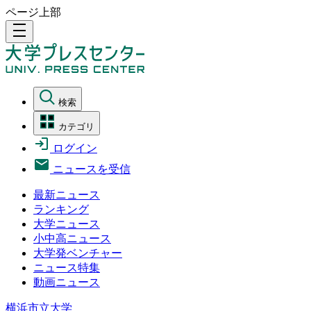
ページ上部
density_medium
検索
カテゴリ
ログイン
ニュースを受信
最新ニュース
ランキング
大学ニュース
小中高ニュース
大学発ベンチャー
ニュース特集
動画ニュース
横浜市立大学