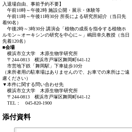
入退場自由、事前予約不要】
午前10時～午後2時 施設公開・展示・体験等
午前11時～午後11時30分 所長による研究所紹介（当日先
着90名）
午後2時～3時30分 講演会「植物の成長を指令する植物ホ
ルモン～オーキシンの研究を中心に～」嶋田幸久教授（当日
先着120名）
■会場
横浜市立大学 木原生物学研究所
〒244-0813 横浜市戸塚区舞岡町641-12
市営地下鉄「舞岡駅」下車徒歩10分
（来所者用の駐車場はありませんので、お車での来所はご遠
慮ください）
▼本件に関する問い合わせ先
横浜市立大学 木原生物学研究所
〒244-0813 横浜市戸塚区舞岡町641-12
TEL： 045-820-1900
添付資料