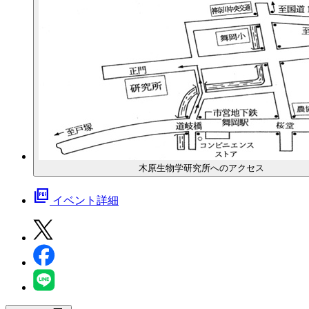
木原生物学研究所へのアクセス
picture_as_pdf
イベント詳細