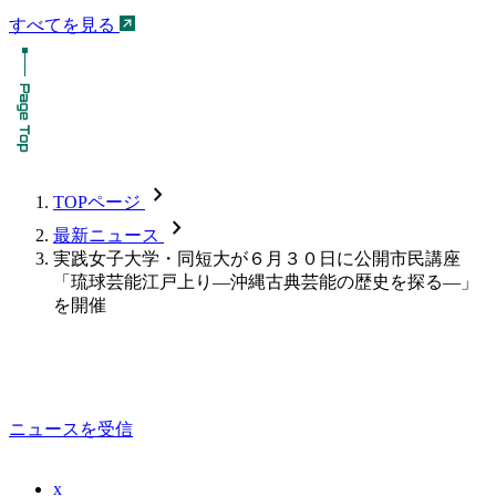
すべてを見る
chevron_forward
TOPページ
chevron_forward
最新ニュース
実践女子大学・同短大が６月３０日に公開市民講座
「琉球芸能江戸上り―沖縄古典芸能の歴史を探る―」
を開催
ニュースを受信
x