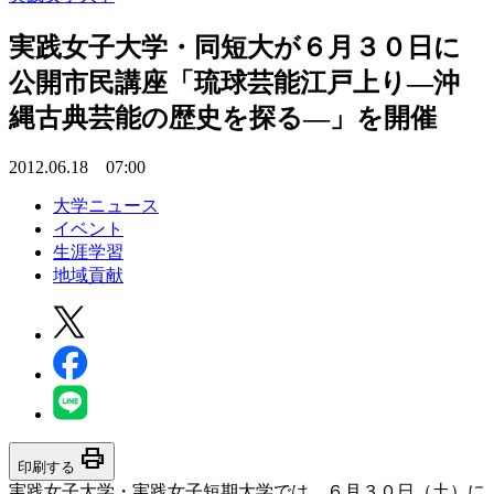
実践女子大学・同短大が６月３０日に
公開市民講座「琉球芸能江戸上り―沖
縄古典芸能の歴史を探る―」を開催
2012.06.18 07:00
大学ニュース
イベント
生涯学習
地域貢献
print
印刷する
実践女子大学・実践女子短期大学では、６月３０日（土）に