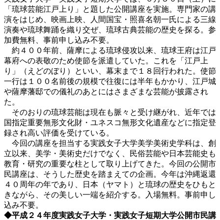
「琉球芸能江戸上り」と題した公開講座を実施。専門家の講
演をはじめ、映画上映、人間国宝・照喜名朝一氏による三線
演奏や琉球舞踊を織り交ぜ、琉球古典芸能の歴史を探る。参
加費無料、事前申し込み不要。
約４００年前、薩摩による琉球侵攻以来、琉球王府は江戸
幕府への表敬のため使節を派遣していた。これを「江戸上
り」（えどのぼり）といい、幕末まで１８回行われた。使節
一行は１００名前後の規模で往復には半年もかかり、江戸城
や薩摩藩邸での儀礼のあとにはさまざまな芸能が披露され
た。
そのおりの琉球芸能は現在も脈々と受け継がれ、近年では
国指定重要無形文化財・ユネスコ無形文化遺産などに指定登
録され高い評価を受けている。
今回の講座を担当する実践女子大学美学美術史学科は、創
立以来、美学・美術史だけでなく、民俗芸能や日本芸能史も
教育・研究の重要な柱として取り上げてきた。今回の公開市
民講座は、そうした歴史を踏まえての企画。今年は沖縄返還
４０周年の年であり、日本（ヤマト）と琉球の歴史をひもと
きながら、その美しい一端を紹介する。入場無料。事前申し
込み不要。
◆平成２４年度実践女子大学・実践女子短期大学公開市民講