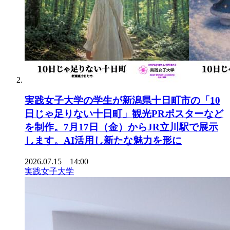
実践女子大学の学生が新潟県十日町市の「10
日じゃ足りない十日町」観光PRポスターなど
を制作。7月17日（金）からJR立川駅で展示
します。AI活用し新たな魅力を形に
2026.07.15 14:00
実践女子大学