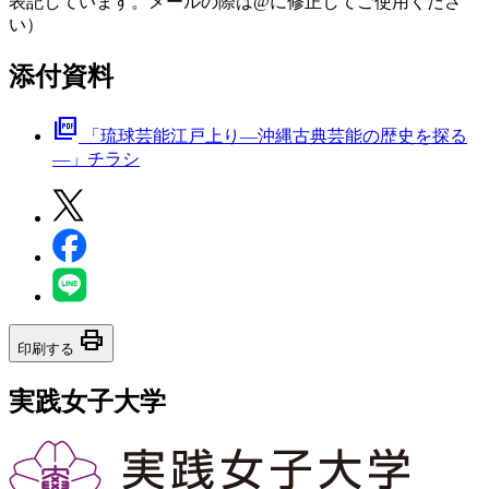
表記しています。メールの際は@に修正してご使用くださ
い）
添付資料
picture_as_pdf
「琉球芸能江戸上り―沖縄古典芸能の歴史を探る
―」チラシ
print
印刷する
実践女子大学