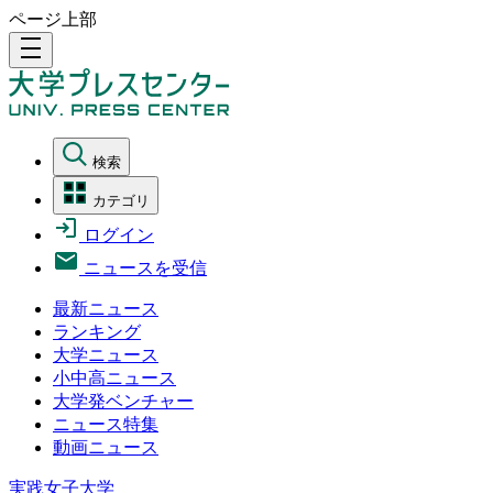
ページ上部
density_medium
検索
カテゴリ
ログイン
ニュースを受信
最新ニュース
ランキング
大学ニュース
小中高ニュース
大学発ベンチャー
ニュース特集
動画ニュース
実践女子大学