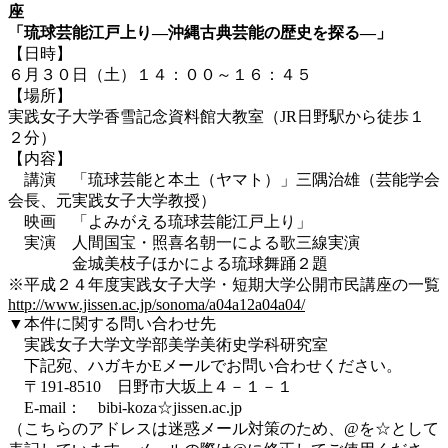
座
「琉球芸能江戸上り―沖縄古典芸能の歴史を探る―」
【日時】
６月３０日（土）１４：００～１６：４５
【場所】
実践女子大学香雪記念資料館大教室（JR日野駅から徒歩１
２分）
【内容】
講演 「琉球芸能と本土（ヤマト）」三隅治雄（芸能学会
会長、元実践女子大学教授）
映画 「よみがえる琉球芸能江戸上り」
実演 人間国宝・照喜名朝一による歌三線実演
金城美枝子ほかによる琉球舞踊２題
※平成２４年度実践女子大学・短期大学公開市民講座の一覧
http://www.jissen.ac.jp/sonoma/a04a12a04a04/
▼本件に関する問い合わせ先
実践女子大学文学部美学美術史学科研究室
下記宛、ハガキかEメールでお問い合わせください。
〒191-8510 日野市大坂上４－１－１
E-mail： bibi-koza☆jissen.ac.jp
（こちらのアドレスは迷惑メール対策のため、@を☆として