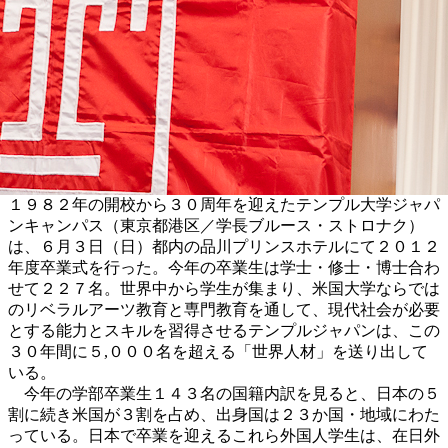
１９８２年の開校から３０周年を迎えたテンプル大学ジャパ
ンキャンパス（東京都港区／学長ブルース・ストロナク）
は、６月３日（日）都内の品川プリンスホテルにて２０１２
年度卒業式を行った。今年の卒業生は学士・修士・博士合わ
せて２２７名。世界中から学生が集まり、米国大学ならでは
のリベラルアーツ教育と専門教育を通して、現代社会が必要
とする能力とスキルを習得させるテンプルジャパンは、この
３０年間に５,０００名を超える「世界人材」を送り出して
いる。
今年の学部卒業生１４３名の国籍内訳を見ると、日本の５
割に続き米国が３割を占め、出身国は２３か国・地域にわた
っている。日本で卒業を迎えるこれら外国人学生は、在日外