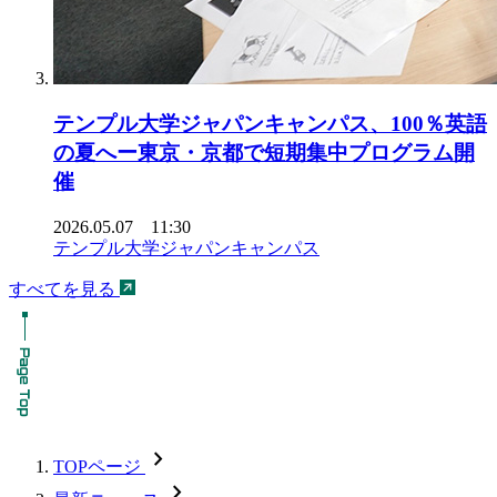
テンプル大学ジャパンキャンパス、100％英語
の夏へー東京・京都で短期集中プログラム開
催
2026.05.07 11:30
テンプル大学ジャパンキャンパス
すべてを見る
chevron_forward
TOPページ
chevron_forward