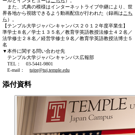
ールとインタビューは
こちら
）。
また、式典の模様はインターネットライブ中継により、世
界各地から視聴できるよう動画配信が行われた（録画は
こち
ら
）。
【テンプル大学ジャパンキャンパス２０１２年度卒業生】
準学士８名／学士１３５名／教育学英語教授法修士４２名／
法学修士２８名／経営学修士９名／教育学英語教授法博士５
名
▼本件に関する問い合わせ先
テンプル大学ジャパンキャンパス広報部
TEL： 03-5441-9801
E-mail：
tujpr@tuj.temple.edu
添付資料