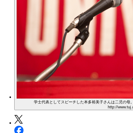
学士代表としてスピーチした本多裕美子さんは二児の母
http://www.tuj