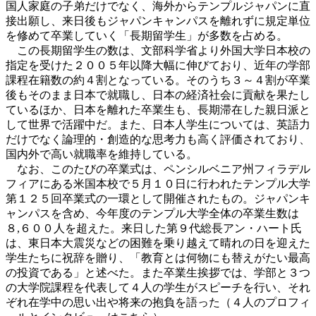
国人家庭の子弟だけでなく、海外からテンプルジャパンに直
接出願し、来日後もジャパンキャンパスを離れずに規定単位
を修めて卒業していく「長期留学生」が多数を占める。
この長期留学生の数は、文部科学省より外国大学日本校の
指定を受けた２００５年以降大幅に伸びており、近年の学部
課程在籍数の約４割となっている。そのうち３～４割が卒業
後もそのまま日本で就職し、日本の経済社会に貢献を果たし
ているほか、日本を離れた卒業生も、長期滞在した親日派と
して世界で活躍中だ。また、日本人学生については、英語力
だけでなく論理的・創造的な思考力も高く評価されており、
国内外で高い就職率を維持している。
なお、このたびの卒業式は、ペンシルベニア州フィラデル
フィアにある米国本校で５月１０日に行われたテンプル大学
第１２５回卒業式の一環として開催されたもの。ジャパンキ
ャンパスを含め、今年度のテンプル大学全体の卒業生数は
８,６００人を超えた。来日した第９代総長アン・ハート氏
は、東日本大震災などの困難を乗り越えて晴れの日を迎えた
学生たちに祝辞を贈り、「教育とは何物にも替えがたい最高
の投資である」と述べた。また卒業生挨拶では、学部と３つ
の大学院課程を代表して４人の学生がスピーチを行い、それ
ぞれ在学中の思い出や将来の抱負を語った（４人のプロフィ