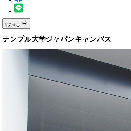
print
印刷する
テンプル大学ジャパンキャンパス