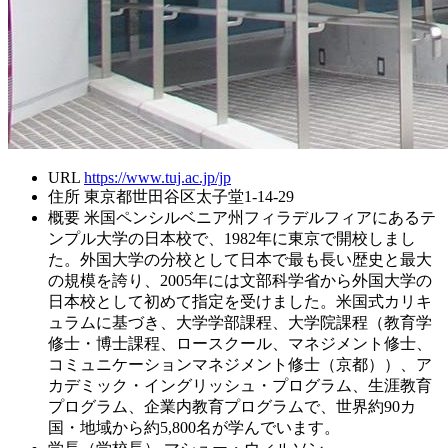
URL
https://www.tuj.ac.jp/jp
住所
東京都世田谷区太子堂1-14-29
概要
米国ペンシルベニア州フィラデルフィアにあるテ
ンプル大学の日本校で、1982年に東京で開校しまし
た。外国大学の分校として日本で最も長い歴史と最大
の規模を誇り、2005年には文部科学省から外国大学の
日本校として初めて指定を受けました。米国式カリキ
ュラムに基づき、大学学部課程、大学院課程（教育学
修士・博士課程、ロースクール、マネジメント修士、
コミュニケーションマネジメント修士（京都））、ア
カデミック・イングリッシュ・プログラム、生涯教育
プログラム、企業内教育プログラムで、世界約90カ
国・地域から約5,800名が学んでいます。