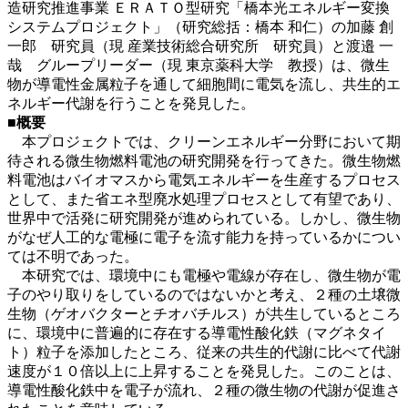
造研究推進事業 ＥＲＡＴＯ型研究「橋本光エネルギー変換
システムプロジェクト」（研究総括：橋本 和仁）の加藤 創
一郎 研究員（現 産業技術総合研究所 研究員）と渡邉 一
哉 グループリーダー（現 東京薬科大学 教授）は、微生
物が導電性金属粒子を通して細胞間に電気を流し、共生的エ
ネルギー代謝を行うことを発見した。
■概要
本プロジェクトでは、クリーンエネルギー分野において期
待される微生物燃料電池の研究開発を行ってきた。微生物燃
料電池はバイオマスから電気エネルギーを生産するプロセス
として、また省エネ型廃水処理プロセスとして有望であり、
世界中で活発に研究開発が進められている。しかし、微生物
がなぜ人工的な電極に電子を流す能力を持っているかについ
ては不明であった。
本研究では、環境中にも電極や電線が存在し、微生物が電
子のやり取りをしているのではないかと考え、２種の土壌微
生物（ゲオバクターとチオバチルス）が共生しているところ
に、環境中に普遍的に存在する導電性酸化鉄（マグネタイ
ト）粒子を添加したところ、従来の共生的代謝に比べて代謝
速度が１０倍以上に上昇することを発見した。このことは、
導電性酸化鉄中を電子が流れ、２種の微生物の代謝が促進さ