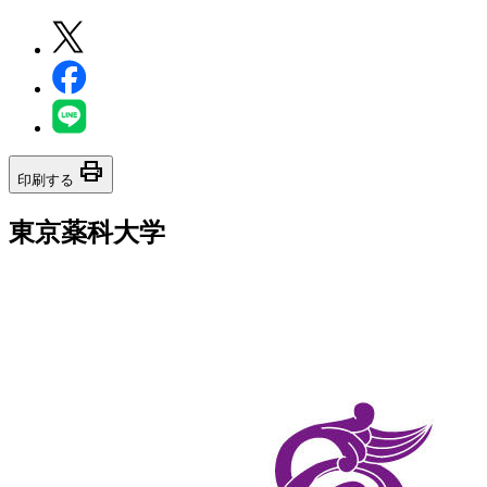
print
印刷する
東京薬科大学