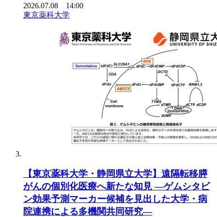
2026.07.08 14:00
東京薬科大学
【東京薬科大学・静岡県立大学】遠隔転移膵
がんの個別化医療へ新たな知見 ―ゲムシタビ
ン効果予測マーカー候補を見出した大学・病
院連携による多機関共同研究―