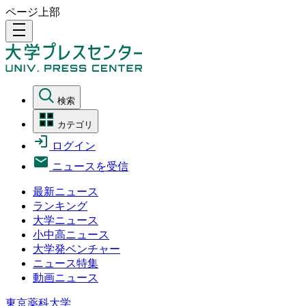
ページ上部
density_medium
検索
カテゴリ
ログイン
ニュースを受信
最新ニュース
ランキング
大学ニュース
小中高ニュース
大学発ベンチャー
ニュース特集
動画ニュース
東京薬科大学