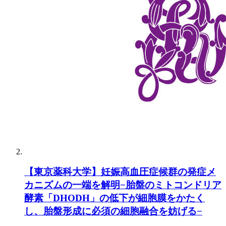
【東京薬科大学】妊娠高血圧症候群の発症メ
カニズムの一端を解明−胎盤のミトコンドリア
酵素「DHODH」の低下が細胞膜をかたく
し、胎盤形成に必須の細胞融合を妨げる−