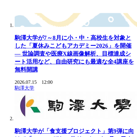
駒澤大学が7～8月に小・中・高校生を対象と
した「夏休みこどもアカデミー2026」を開催
— 世論調査や医療X線画像解析、目標達成シ
ート活用など、自由研究にも最適な全4講座を
無料開講
2026.07.15 12:00
駒澤大学
駒澤大学が「食支援プロジェクト」第9弾に向