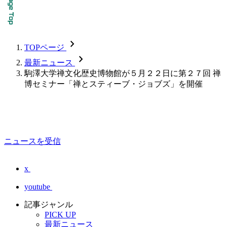
chevron_forward
TOPページ
chevron_forward
最新ニュース
駒澤大学禅文化歴史博物館が５月２２日に第２７回 禅
博セミナー「禅とスティーブ・ジョブズ」を開催
ニュースを受信
x
youtube
記事ジャンル
PICK UP
最新ニュース