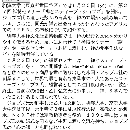
駒澤大学（東京都世田谷区）では５月２２日（火）に、第２
７回 禅博セミナー「禅とスティーブ・ジョブズ」を開催。
ジョブズ氏の遺した数々の言葉を、禅の立場から読み解いて
いき、さらに、同氏が禅と出会うきっかけとなったアメリカ
での「ＺＥＮ」の布教について紹介する。
駒澤大学禅文化歴史博物館では、禅の歴史と文化を分かり
やすく伝えるため、展示にあわせて「禅博セミナー」（講
演）や「実践セミナー」（お経に親しむ、禅の食事作法な
ど）を随時開催している。
５月２２日（火）の禅博セミナーは、「禅とスティーブ・
ジョブズ」をテーマに開催する。MacやiPod、iPhone、iPad
など数々のヒット商品を世に送り出した米国・アップル社の
創業者にして、世界で最も有名な実業家の１人であったステ
ィーブ・ジョブズ氏。経営者としての注目度は高いが、彼が
終生、曹洞宗の僧侶・乙川弘文氏に師事し、「禅」を学んで
いたことはあまり知られていない。
ジョブズ氏が師事した乙川弘文師は、駒澤大学、京都大学
大学院修了後、永平寺で３年に及ぶ修行の後、布教のため渡
米。ＮｅＸＴ社では宗教指導者を務め、１９９１年にはジョ
ブズ氏の結婚式を司るなど生涯に渡り交流を持ち、ジョブズ
氏の「心の師」とも呼ばれている。