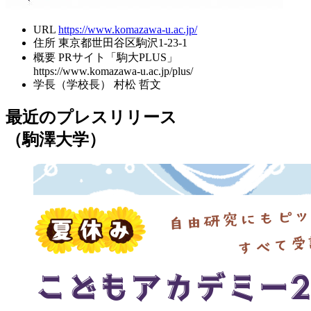
URL
https://www.komazawa-u.ac.jp/
住所
東京都世田谷区駒沢1-23-1
概要
PRサイト「駒大PLUS」
https://www.komazawa-u.ac.jp/plus/
学長（学校長）
村松 哲文
最近のプレスリリース
（駒澤大学）