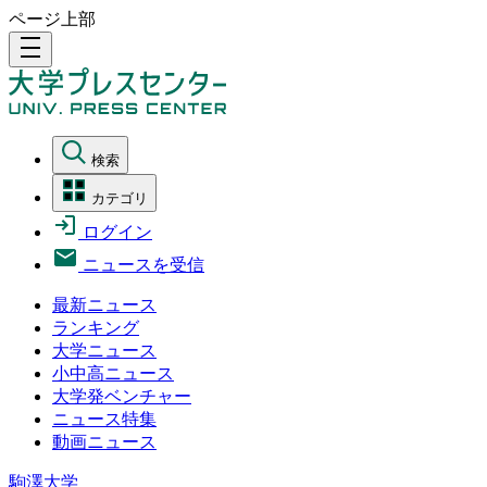
ページ上部
density_medium
検索
カテゴリ
ログイン
ニュースを受信
最新ニュース
ランキング
大学ニュース
小中高ニュース
大学発ベンチャー
ニュース特集
動画ニュース
駒澤大学