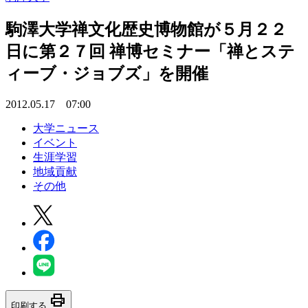
駒澤大学禅文化歴史博物館が５月２２
日に第２７回 禅博セミナー「禅とステ
ィーブ・ジョブズ」を開催
2012.05.17 07:00
大学ニュース
イベント
生涯学習
地域貢献
その他
print
印刷する