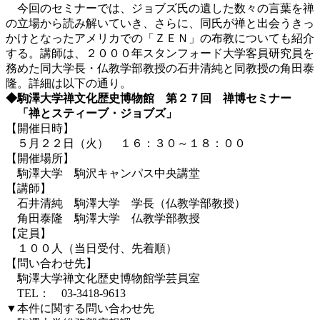
今回のセミナーでは、ジョブズ氏の遺した数々の言葉を禅
の立場から読み解いていき、さらに、同氏が禅と出会うきっ
かけとなったアメリカでの「ＺＥＮ」の布教についても紹介
する。講師は、２０００年スタンフォード大学客員研究員を
務めた同大学長・仏教学部教授の石井清純と同教授の角田泰
隆。詳細は以下の通り。
◆駒澤大学禅文化歴史博物館 第２７回 禅博セミナー
「禅とスティーブ・ジョブズ」
【開催日時】
５月２２日（火） １６：３０～１８：００
【開催場所】
駒澤大学 駒沢キャンパス中央講堂
【講師】
石井清純 駒澤大学 学長（仏教学部教授）
角田泰隆 駒澤大学 仏教学部教授
【定員】
１００人（当日受付、先着順）
【問い合わせ先】
駒澤大学禅文化歴史博物館学芸員室
TEL： 03-3418-9613
▼本件に関する問い合わせ先