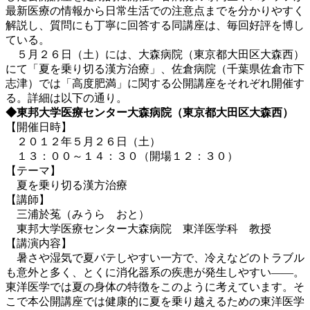
最新医療の情報から日常生活での注意点までを分かりやすく
解説し、質問にも丁寧に回答する同講座は、毎回好評を博し
ている。
５月２６日（土）には、大森病院（東京都大田区大森西）
にて「夏を乗り切る漢方治療」、佐倉病院（千葉県佐倉市下
志津）では「高度肥満」に関する公開講座をそれぞれ開催す
る。詳細は以下の通り。
◆東邦大学医療センター大森病院（東京都大田区大森西）
【開催日時】
２０１２年５月２６日（土）
１３：００～１４：３０（開場１２：３０）
【テーマ】
夏を乗り切る漢方治療
【講師】
三浦於菟（みうら おと）
東邦大学医療センター大森病院 東洋医学科 教授
【講演内容】
暑さや湿気で夏バテしやすい一方で、冷えなどのトラブル
も意外と多く、とくに消化器系の疾患が発生しやすい――。
東洋医学では夏の身体の特徴をこのように考えています。そ
こで本公開講座では健康的に夏を乗り越えるための東洋医学