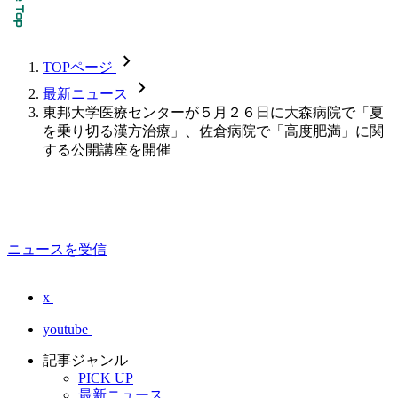
chevron_forward
TOPページ
chevron_forward
最新ニュース
東邦大学医療センターが５月２６日に大森病院で「夏
を乗り切る漢方治療」、佐倉病院で「高度肥満」に関
する公開講座を開催
ニュースを受信
x
youtube
記事ジャンル
PICK UP
最新ニュース