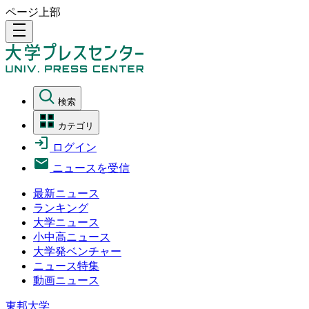
ページ上部
density_medium
検索
カテゴリ
ログイン
ニュースを受信
最新ニュース
ランキング
大学ニュース
小中高ニュース
大学発ベンチャー
ニュース特集
動画ニュース
東邦大学