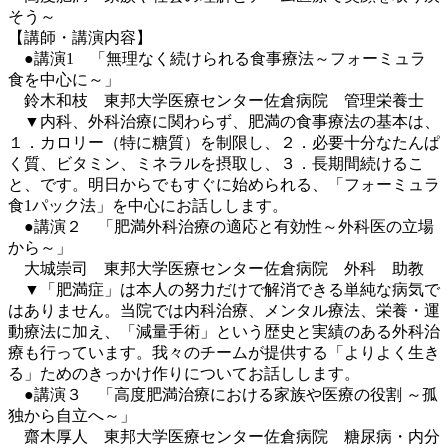
そう～
【講師・講演内容】
●講演1 「無理なく続けられる食事療法～フォーミュラ
食を中心に～」
鈴木和枝 東邦大学医療センター佐倉病院 管理栄養士
▼内科、外科治療に関わらず、肥満の食事療法の基本は、
１．カロリー（特に糖質）を制限し、２．必要十分なたんぱ
く質、ビタミン、ミネラルを摂取し、３．長期間続けるこ
と、です。明日からでもすぐに始められる、「フォーミュラ
食1パック法」を中心にお話しします。
●講演２ 「肥満外科治療の適応と有効性～外科医の立場
から～」
大城崇司 東邦大学医療センター佐倉病院 外科 助教
▼「肥満症」は本人の努力だけで解消できる単純な病気で
はありません。当院では内科治療、メンタル療法、栄養・運
動療法に加え、「減量手術」という歴史と実績のある外科治
療も行っています。我々のチームが提供する「よりよく生き
る」ためのきっかけ作りについてお話しします。
●講演３ 「高度肥満治療における家族や医療の役割 ～孤
独から自立へ～」
齋木厚人 東邦大学医療センター佐倉病院 糖尿病・内分