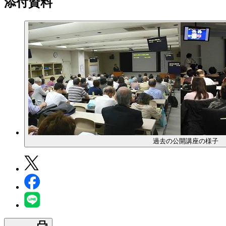
添付資料
過去の公開講座の様子
print