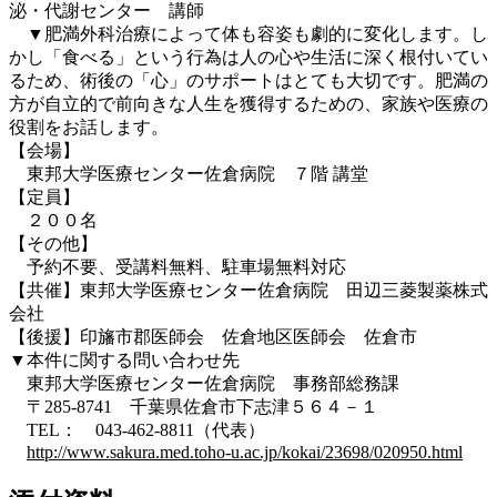
泌・代謝センター 講師
▼肥満外科治療によって体も容姿も劇的に変化します。し
かし「食べる」という行為は人の心や生活に深く根付いてい
るため、術後の「心」のサポートはとても大切です。肥満の
方が自立的で前向きな人生を獲得するための、家族や医療の
役割をお話します。
【会場】
東邦大学医療センター佐倉病院 ７階 講堂
【定員】
２００名
【その他】
予約不要、受講料無料、駐車場無料対応
【共催】東邦大学医療センター佐倉病院 田辺三菱製薬株式
会社
【後援】印旛市郡医師会 佐倉地区医師会 佐倉市
▼本件に関する問い合わせ先
東邦大学医療センター佐倉病院 事務部総務課
〒285-8741 千葉県佐倉市下志津５６４－１
TEL： 043-462-8811（代表）
http://www.sakura.med.toho-u.ac.jp/kokai/23698/020950.html