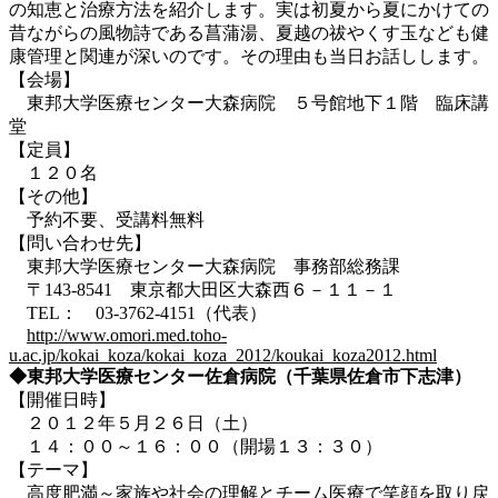
の知恵と治療方法を紹介します。実は初夏から夏にかけての
昔ながらの風物詩である菖蒲湯、夏越の祓やくす玉なども健
康管理と関連が深いのです。その理由も当日お話しします。
【会場】
東邦大学医療センター大森病院 ５号館地下１階 臨床講
堂
【定員】
１２０名
【その他】
予約不要、受講料無料
【問い合わせ先】
東邦大学医療センター大森病院 事務部総務課
〒143-8541 東京都大田区大森西６－１１－１
TEL： 03-3762-4151（代表）
http://www.omori.med.toho-
u.ac.jp/kokai_koza/kokai_koza_2012/koukai_koza2012.html
◆東邦大学医療センター佐倉病院（千葉県佐倉市下志津）
【開催日時】
２０１２年５月２６日（土）
１４：００～１６：００（開場１３：３０）
【テーマ】
高度肥満～家族や社会の理解とチーム医療で笑顔を取り戻