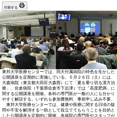
print
印刷する
東邦大学医療センターでは、同大付属病院の特色を生かした
公開講座を定期的に実施している。５月２６日（土）には、
大森病院（東京都大田区大森西）にて「夏を乗り切る漢方治
療」、佐倉病院（千葉県佐倉市下志津）では「高度肥満」に
関する公開講座を開催。各科の専門医が一般の人にも分かり
やすく解説する。いずれも参加費無料、事前申し込み不要。
東邦大学医療センターでは、健康や医療に関する日頃の疑
問や不安を解消する一助として役立ててもらうことを目的と
した公開講座を定期的に開催。各病院の専門医やスタッフが