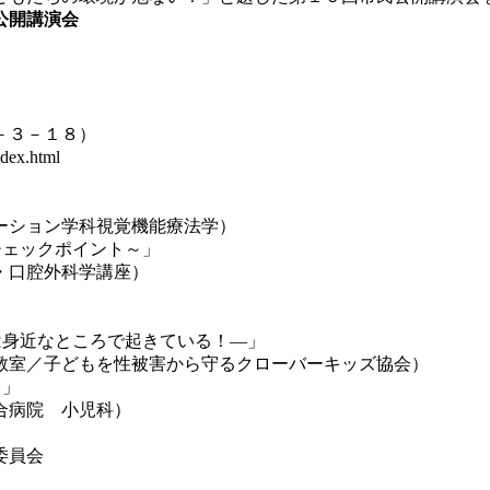
公開講演会
－３－１８）
dex.html
ション学科視覚機能療法学）
ェックポイント～」
・口腔外科学講座）
身近なところで起きている！―」
室／子どもを性被害から守るクローバーキッズ協会）
て」
合病院 小児科）
委員会