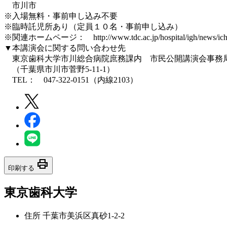
市川市
※入場無料・事前申し込み不要
※臨時託児所あり（定員１０名・事前申し込み）
※関連ホームページ： http://www.tdc.ac.jp/hospital/igh/news/ichi
▼本講演会に関する問い合わせ先
東京歯科大学市川総合病院庶務課内 市民公開講演会事務
（千葉県市川市菅野5-11-1）
TEL： 047-322-0151（内線2103）
print
印刷する
東京歯科大学
住所
千葉市美浜区真砂1-2-2