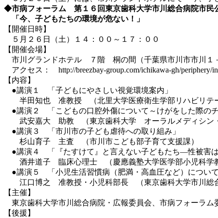
◆市病フォーラム 第１６回東京歯科大学市川総合病院市民
「今、子どもたちの環境が危ない！」
【開催日時】
５月２６日（土）１４：００～１７：００
【開催会場】
市川グランドホテル ７階 桐の間（千葉県市川市市川１
アクセス： http://breezbay-group.com/ichikawa-gh/periphery/in
【内容】
●講演１ 「子どもにやさしい視覚環境案内」
半田知也 准教授 （北里大学医療衛生学部リハビリテー
●講演２ 「こどもの口腔外傷について～けがをした際のチ
武安嘉大 助教 （東京歯科大学 オーラルメディシン
●講演３ 「市川市の子ども虐待への取り組み」
杉山育子 主査 （市川市こども部子育て支援課）
●講演４ 「『たすけて』と言えない子どもたち―性被害は
酒井道子 臨床心理士 （慶應義塾大学医学部小児科学教
●講演５ 「小児生活習慣病（肥満・高血圧など）につい
江口博之 准教授・小児科部長 （東京歯科大学市川総
【主催】
東京歯科大学市川総合病院・広報委員会、市病フォーラム
【後援】