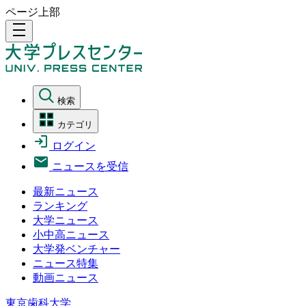
ページ上部
density_medium
検索
カテゴリ
ログイン
ニュースを受信
最新ニュース
ランキング
大学ニュース
小中高ニュース
大学発ベンチャー
ニュース特集
動画ニュース
東京歯科大学