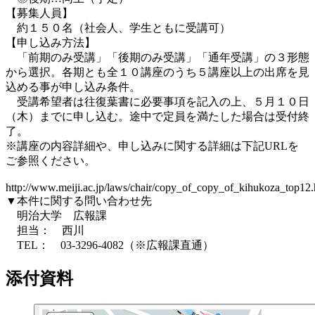
【募集人員】
約１５０名（社会人、学生ともに受講可）
【申し込み方法】
「前期のみ受講」「後期のみ受講」「通年受講」の３形態
から選択。各期とも全１０講座のうち５講座以上の出席を見
込める事が申し込み条件。
受講希望者は往復葉書に必要事項を記入の上、５月１０日
（木）までに申し込む。途中で定員を満たした場合は受付終
了。
※講座の内容詳細や、申し込みに関する詳細は下記URLを
ご参照ください。
http://www.meiji.ac.jp/laws/chair/copy_of_copy_of_kihukoza_top12.
▼本件に関する問い合わせ先
明治大学 広報課
担当： 西川
TEL： 03-3296-4082（※広報課直通）
添付資料