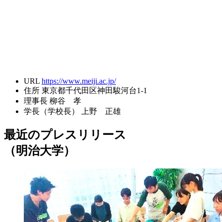
URL
https://www.meiji.ac.jp/
住所
東京都千代田区神田駿河台1-1
理事長
柳谷 孝
学長（学校長）
上野 正雄
最近のプレスリリース
（明治大学）