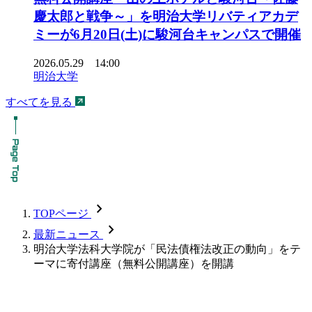
慶太郎と戦争～」を明治大学リバティアカデ
ミーが6月20日(土)に駿河台キャンパスで開催
2026.05.29 14:00
明治大学
すべてを見る
chevron_forward
TOPページ
chevron_forward
最新ニュース
明治大学法科大学院が「民法債権法改正の動向」をテ
ーマに寄付講座（無料公開講座）を開講