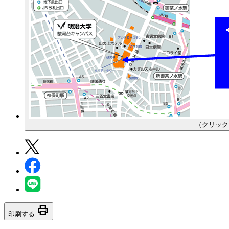
（クリック
print
印刷する