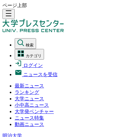
ページ上部
density_medium
検索
カテゴリ
ログイン
ニュースを受信
最新ニュース
ランキング
大学ニュース
小中高ニュース
大学発ベンチャー
ニュース特集
動画ニュース
明治大学