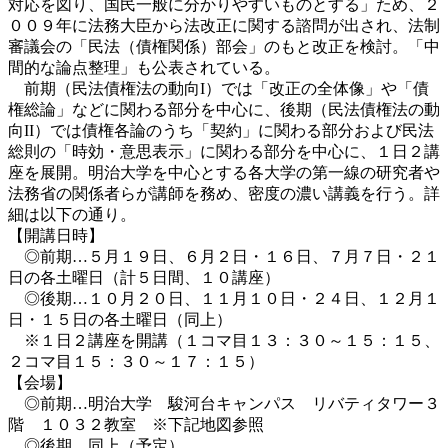
対応を図り、国民一般に分かりやすいものとする」ため、２
００９年に法務大臣から法改正に関する諮問が出され、法制
審議会の「民法（債権関係）部会」のもと改正を検討。「中
間的な論点整理」も公表されている。
前期（民法債権法の動向I）では「改正の全体像」や「債
権総論」などに関わる部分を中心に、後期（民法債権法の動
向II）では債権各論のうち「契約」に関わる部分および民法
総則の「時効・意思表示」に関わる部分を中心に、１日２講
座を展開。明治大学を中心とする各大学の第一線の研究者や
法務省の関係者らが講師を務め、密度の濃い講義を行う。詳
細は以下の通り。
【開講日時】
◎前期…５月１９日、６月２日・１６日、７月７日・２１
日の各土曜日（計５日間、１０講座）
◎後期…１０月２０日、１１月１０日・２４日、１２月１
日・１５日の各土曜日（同上）
※１日２講座を開講（１コマ目１３：３０～１５：１５、
２コマ目１５：３０～１７：１５）
【会場】
◎前期…明治大学 駿河台キャンパス リバティタワー３
階 １０３２教室 ※下記地図参照
◎後期…同上（予定）