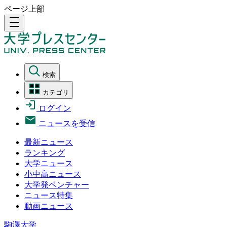
ページ上部
density_medium
検索
カテゴリ
ログイン
ニュースを受信
最新ニュース
ランキング
大学ニュース
小中高ニュース
大学発ベンチャー
ニュース特集
動画ニュース
駒澤大学