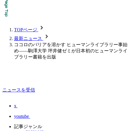
chevron_forward
TOPページ
chevron_forward
最新ニュース
ココロのバリアを溶かす ヒューマンライブラリー事始
め――駒澤大学 坪井健ゼミが日本初のヒューマンライ
ブラリー書籍を出版
ニュースを受信
x
youtube
記事ジャンル