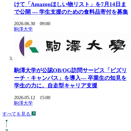
けて「Amazonほしい物リスト」を7月14日ま
で公開 ― 学生支援のための食料品寄付を募集
2026.06.30 09:00
駒澤大学
駒澤大学が公認OB/OG訪問サービス「ビズリ
ーチ・キャンパス」を導入― 卒業生の知見を
学生の力に。自走型キャリア支援
2026.05.12 15:00
駒澤大学
すべてを見る