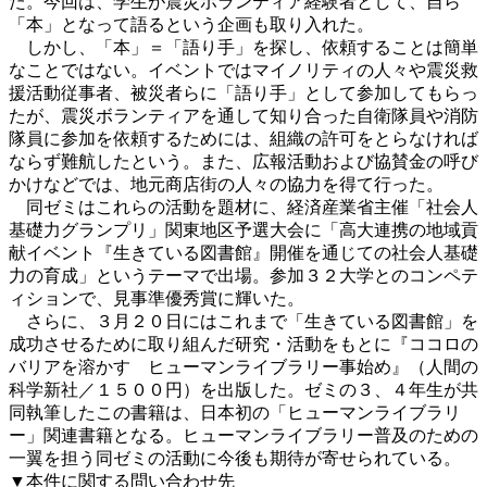
た。今回は、学生が震災ボランティア経験者として、自ら
「本」となって語るという企画も取り入れた。
しかし、「本」＝「語り手」を探し、依頼することは簡単
なことではない。イベントではマイノリティの人々や震災救
援活動従事者、被災者らに「語り手」として参加してもらっ
たが、震災ボランティアを通して知り合った自衛隊員や消防
隊員に参加を依頼するためには、組織の許可をとらなければ
ならず難航したという。また、広報活動および協賛金の呼び
かけなどでは、地元商店街の人々の協力を得て行った。
同ゼミはこれらの活動を題材に、経済産業省主催「社会人
基礎力グランプリ」関東地区予選大会に「高大連携の地域貢
献イベント『生きている図書館』開催を通じての社会人基礎
力の育成」というテーマで出場。参加３２大学とのコンペテ
ィションで、見事準優秀賞に輝いた。
さらに、３月２０日にはこれまで「生きている図書館」を
成功させるために取り組んだ研究・活動をもとに『ココロの
バリアを溶かす ヒューマンライブラリー事始め』（人間の
科学新社／１５００円）を出版した。ゼミの３、４年生が共
同執筆したこの書籍は、日本初の「ヒューマンライブラリ
ー」関連書籍となる。ヒューマンライブラリー普及のための
一翼を担う同ゼミの活動に今後も期待が寄せられている。
▼本件に関する問い合わせ先