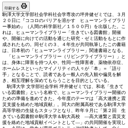
print
印刷する
駒澤大学文学部社会学科社会学専攻の坪井健ゼミでは、３月
２０日に『ココロのバリアを溶かす ヒューマンライブラリ
ー事始め』（人間の科学新社／１５００円）を出版した。こ
れは、ヒューマンライブラリー「生きている図書館」開催
や、開催に向けての活動を通じた研究・ゼミ活動をもとに作
成されたもの。同ゼミの３、４年生が共同執筆したこの書籍
は、日本初の「ヒューマンライブラリー」関連書籍となる。
「ヒューマンライブラリー（リビングライブラリー）」と
は、身体に障害を持つ人や、性同一性障害者、薬物依存症、
ホームレスといったマイノリティの人々が「本」＝「語り
手」となることで、読者である一般人の先入観や偏見を解
き、相互理解を深めてもらうことを目的としている。
駒澤大学 文学部社会学科 坪井健ゼミでは、和名「生きて
いる図書館」という名称で、ヒューマンライブラリー開催の
ための準備を進めてきた。今年度のテーマは「高大連携と震
災支援を絡めた地域貢献」。同大の附属高校である駒澤大学
高等学校の生徒もスタッフとなり、昨年９月に「第２回 生
きている図書館＠駒澤大学＆駒大高校 ―高大連繋と震災支
援を絡めた地域貢献イベントとして―」の共同開催を実現し