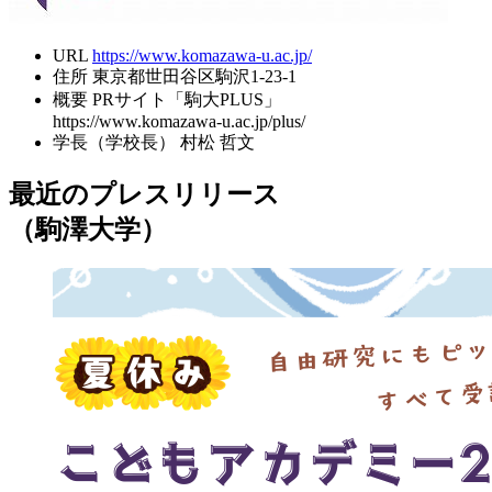
URL
https://www.komazawa-u.ac.jp/
住所
東京都世田谷区駒沢1-23-1
概要
PRサイト「駒大PLUS」
https://www.komazawa-u.ac.jp/plus/
学長（学校長）
村松 哲文
最近のプレスリリース
（駒澤大学）