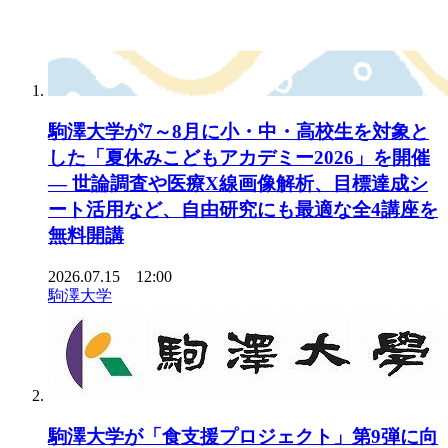
駒澤大学が7～8月に小・中・高校生を対象と
した「夏休みこどもアカデミー2026」を開催
— 世論調査や医療X線画像解析、目標達成シ
ート活用など、自由研究にも最適な全4講座を
無料開講
2026.07.15 12:00
駒澤大学
駒澤大学が「食支援プロジェクト」第9弾に向