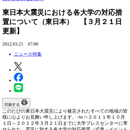
東日本大震災における各大学の対応措
置について（東日本） 【３月２１日
更新】
2012.03.21 07:00
ニュース特集
print
印刷する
このたびの東日本大震災により被災されたすべての地域の皆
様に心よりお見舞い申し上げます。<br />２０１１年１０月
１日～２０１２年３月２１日までに大学プレスセンターに寄
せられた、震災に対する各大学の対応措置（式典・イベント