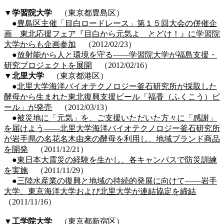
▼学習院大学
（東京都豊島区）
●
豊島区主催「目白ロードレース」第１５回大会の併催企
画 東北応援フェア『目白から元気よ とどけ！』に学習院
大学からも企画参加
（2012/02/23）
●
放射能から人と環境を守る――学習院大学が福島支援・
研究プロジェクトを展開
（2012/02/16）
▼
北里大学
（東京都港区）
●
北里大学海洋バイオテクノロジー釜石研究所が採取した
酵母から生まれた東北復興支援ビール「福香（ふくこう）ビ
ール」が発売
（2012/03/13）
●
被災地に「元気」を、ご支援いただいた方々に「感謝」
を届けよう――北里大学海洋バイオテクノロジー釜石研究所
が岩手県の名花名木由来の酵母を利用し、地域ブランド商品
を開発
（2011/12/21）
●
東日本大震災の経験を生かし、各キャンパスで防災訓練
を実施
（2011/11/29）
●
三陸水産業の復興と地域の持続的発展に向けて――岩手
大学、東京海洋大学および北里大学が連結協定を締結
（2011/11/16）
▼工学院大学
（東京都新宿区）