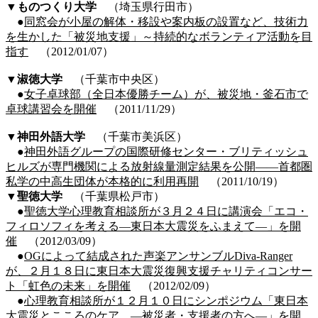
▼ものつくり大学
（埼玉県行田市）
●
同窓会が小屋の解体・移設や案内板の設置など、技術力
を生かした「被災地支援」～持続的なボランティア活動を目
指す
（2012/01/07）
▼
淑徳大学
（千葉市中央区）
●
女子卓球部（全日本優勝チーム）が、被災地・釜石市で
卓球講習会を開催
（2011/11/29）
▼神田外語大学
（千葉市美浜区）
●
神田外語グループの国際研修センター・ブリティッシュ
ヒルズが専門機関による放射線量測定結果を公開――首都圏
私学の中高生団体が本格的に利用再開
（2011/10/19）
▼
聖徳大学
（千葉県松戸市）
●
聖徳大学心理教育相談所が３月２４日に講演会「エコ・
フィロソフィを考える―東日本大震災をふまえて―」を開
催
（2012/03/09）
●
OGによって結成された声楽アンサンブルDiva-Ranger
が、２月１８日に東日本大震災復興支援チャリティコンサー
ト「虹色の未来」を開催
（2012/02/09）
●
心理教育相談所が１２月１０日にシンポジウム「東日本
大震災とこころのケア ―被災者・支援者の方へ―」を開