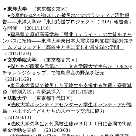
▼東洋大学
（東京都文京区）
●
今夏約560名が参加した被災地でのボランティア活動報
告――東洋大学が「東北応援プロジェクト（TOP）報告会」
を開催
（2011/11/16）
●
福島県立原町高等学校「県北サテライト」の生徒をキャ
ンパスに招待――東洋大学東日本大震災復興支援問題対策チ
ームプロジェクト「高校生と共に楽しむ最先端の学問」
（2011/11/03）
▼文京学院大学
（東京都文京区）
●
僕たちが農家を元気に――文京学院大学生らが「Oh!Say
チャレンジショップ」で福島県産の野菜を販売
（2011/11/29）
●
東日本大震災で被災した受験生を支援する学費・寮費減
免「特別入試」を緊急導入
（2011/10/28）
▼
法政大学
（東京都千代田区）
●
法政大学ボランティアセンターと学生ボランティアが福
島・八王子の子どもたちのスポーツ交流に協力
（2012/03/13）
●
法政大学の学生と付属校生徒が３月１１日に合同で街頭
募金活動を実施
（2012/03/08）