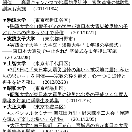
開催――高層キャンパスで地震防災訓練、官学連携の体験型
訓練も実施
（2011/11/04）
▼
駒澤大学
（東京都世田谷区）
●
駒澤大学金山智子ゼミの学生が東日本大震災被災地の子
どもたちの声をラジオで発信
（2011/10/21）
▼
実践女子大学
（東京都日野市）
●
実践女子大学・大学院・短期大学「１年後の卒業式」
―― 東日本大震災で中止された卒業式を１年後に実施
（2012/03/08）
▼上智大学
（東京都千代田区）
●
3月9日に「東日本大震災追悼の集い～被災地に届け 私た
ちの思い～」を開催――宗教の枠を超え、心一つに 追悼と
再生を祈る夜に
（2012/02/23）
▼昭和大学
（東京都品川区）
●
昭和大学が東日本大震災の被災地出身の平成２４年度入
学者を対象に奨学生を募集
（2011/12/16）
▼大正大学
（東京都豊島区）
●
スペシャルセミナー 海江田万里・野末陳平二人会「漢詩
を読んで楽しむ集い」を開催
（2011/12/05）
●
大正大学で南三陸町、石巻市、宮城県の方が東日本大震
災報告会を開催
（2011/11/09）