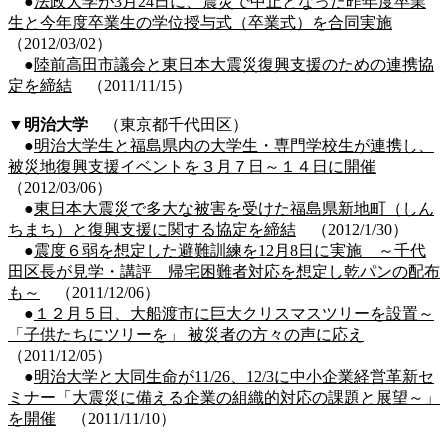
●
法政大学が3月24日に、震災で中止となった昨年度卒業
生と今年度卒業生の学位授与式（卒業式）を合同実施
（2012/03/02）
●
陸前高田市議会と東日本大震災復興支援のための連携協
定を締結
（2011/11/15）
▼
明治大学
（東京都千代田区）
●
明治大学生と福島県内の大学生・専門学校生が連携し、
被災地復興支援イベントを３月７日～１４日に開催
（2012/03/06）
●
東日本大震災で多大な被害を受けた福島県新地町（しん
ちまち）と復興支援に関する協定を締結
（2012/1/30）
●
震度６弱を想定した避難訓練を12月8日に実施 ～千代
田区長が見学・講評 帰宅困難者対応を想定し乾パンの配布
も～
（2011/12/06）
●
１２月５日、大船渡市に巨大クリスマスツリーを設置～
「子供たちにツリーを」 被災者の方々の声に応え
（2011/12/05）
●
明治大学と大同生命が11/26、12/3に中小企業経営革新セ
ミナー「大震災に備える企業の組織的対応の課題と展望～」
を開催
（2011/11/10）