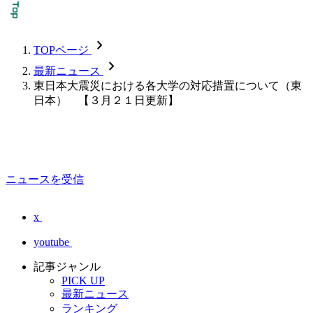
chevron_forward
TOPページ
chevron_forward
最新ニュース
東日本大震災における各大学の対応措置について（東
日本） 【３月２１日更新】
ニュースを受信
x
youtube
記事ジャンル
PICK UP
最新ニュース
ランキング