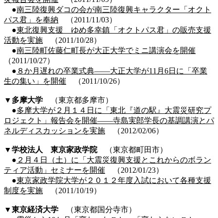
●
南三陸復興ダコの会が南三陸復興キャラクター「オクト
パス君」を奉納
（2011/11/03）
●
東北復興支援 ゆめ多幸鎮「オクトパス君」の販売支援
活動を実施
（2011/10/28）
●
南三陸町佐藤仁町長が大正大学でミニ講演会を開催
（2011/10/27）
●
８か月遅れの卒業式典――大正大学が11月6日に「卒業
生の集い」を開催
（2011/10/26）
▼多摩大学
（東京都多摩市）
●
多摩大学が２月１４日に「東北『道の駅』大震災研究プ
ロジェクト」報告会を開催――寺島実郎学長の基調講演とパ
ネルディスカッションを実施
（2012/02/06）
▼
学校法人 東京家政学院
（東京都町田市）
●
２月４日（土）に「大震災復興支援とこれからのボラン
ティア活動」セミナーを開催
（2012/01/23）
●
東京家政学院大学が２０１２年度入試において各種支援
制度を実施
（2011/10/19）
▼
東京経済大学
（東京都国分寺市）