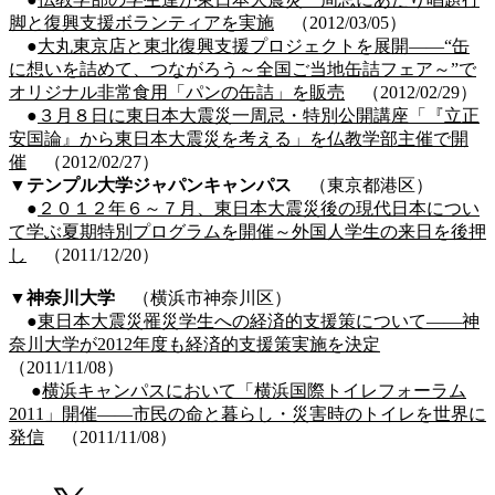
脚と復興支援ボランティアを実施
（2012/03/05）
●
大丸東京店と東北復興支援プロジェクトを展開――“缶
に想いを詰めて、つながろう～全国ご当地缶詰フェア～”で
オリジナル非常食用「パンの缶詰」を販売
（2012/02/29）
●
３月８日に東日本大震災一周忌・特別公開講座「『立正
安国論』から東日本大震災を考える」を仏教学部主催で開
催
（2012/02/27）
▼テンプル大学ジャパンキャンパス
（東京都港区）
●
２０１２年６～７月、東日本大震災後の現代日本につい
て学ぶ夏期特別プログラムを開催～外国人学生の来日を後押
し
（2011/12/20）
▼
神奈川大学
（横浜市神奈川区）
●
東日本大震災罹災学生への経済的支援策について――神
奈川大学が2012年度も経済的支援策実施を決定
（2011/11/08）
●
横浜キャンパスにおいて「横浜国際トイレフォーラム
2011」開催――市民の命と暮らし・災害時のトイレを世界に
発信
（2011/11/08）