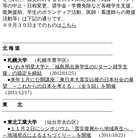
等の中止・日程変更、奨学金・学費免除など各種学生支援、
復興援助、学生のボランティア活動、医師・看護師らの救援
活動等）は下記の通りです。
※９月３０日までのものは
こちら
——————————————————————-
北 海 道
——————————————————————-
▼札幌大学
（札幌市豊平区）
●
いわき明星大学と「福島県出身学生のUターン就学支
援」の協定を締結
（2012/01/25）
●
来年１月に公開講座「東日本大震災以後の日本社会の展
望 ～これからの日本を考える」（全５回）を開催
（2011/12/17）
——————————————————————-
東 北
——————————————————————-
▼東北工業大学
（仙台市太白区）
●
１１月２日にシンポジウム「震災復興から地域再生へ
～地域視点によるまちづくり～」を開催
（2011/10/22）