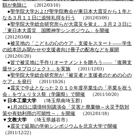
額が免除に
（2012/03/10）
●
聖学院大学および聖学院教会が東日本大震災から１年と
なる３月１１日に追悼礼拝を行う
（2012/03/09）
●
聖学院大学総合研究所らが大震災を覚え、３月２３日に
「東日本大震災 国際神学シンポジウム」を開催
（2012/03/08）
●
被災地の「こどもの心のケア」支援をスタート――学生
の絵本読み聞かせや支援者向け冊子の配布などを展開
（2012/01/20）
●
皆で被災地に手作りオーナメントを贈ろう――「復興支
援サンタプロジェクト」を実施
（2011/12/03）
●
聖学院大学総合研究所が『被災者と支援者のための心の
ケア』を発行
（2011/10/26）
●
震災で中止となった２０１０年度卒業生の「卒業を祝う
会」をヴェリタス祭（学園祭）で開催
（2011/10/20）
▼
日本工業大学
（埼玉県南埼玉郡）
●
1月28日に環境特別講演会「災害と廃棄物～火災予防対
策や有効利用の可能性～」を開催
（2012/01/18）
▼
文教大学
（埼玉県越谷市）
●
震災で延期の学術シンポジウムを北京大学で開催
（2011/12/22）