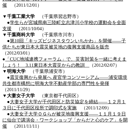
催
（2011/12/01）
▼千葉工業大学
（千葉県習志野市）
●
学生らが宮城県南三陸町立志津川小学校の運動会を全面
支援
（2011/10/04）
▼千葉商科大学
（千葉県市川市）
●
第10回「キッズビジネスタウンいちかわ」を開催――子
供たちが東日本大震災被災地の復興支援商品を販売
（2012/03/01）
●
「CUC地域連携フォーラム」で、災害対策を一緒に考えま
しょう！ 3.11東日本大震災からの教訓
（2012/02/07）
▼
明海大学
（千葉県浦安市）
●
震災復興から発展へ 産官学コンソーシアム――浦安環境
共生都市構想に明海大学不動産学部の専門性を発揮
（2011/11/29）
▼
大妻女子大学
（東京都千代田区）
●
大妻女子大学が千代田区と防災協定を締結――１２月１
３日に千代田区役所で調印式を実施
（2011/12/09）
●
大妻女子大学ＯＧらが被災地復興支援――１１月１９日
に仙台で講演会・ワークショップ「からだと心のケア」を開
催
（2011/11/11）