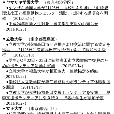
▼ヤマザキ学園大学
（東京都渋谷区）
●
ヤマザキ学園大学が2月26日、高校生を対象に「動物愛
護法改正と福島動物シェルター活動」に関する講演会を開
催
（2012/02/02）
●
平成24年度新入生対象 被災学生支援のお知らせ
（2011/10/25）
▼
立教大学
（東京都豊島区）
●
立教大学が陸前高田市と連携および交流に関する協定を
締結――3月26日に陸前高田市役所仮庁舎にて調印式を挙
行
（2012/03/10）
●
学生が2月22日～25日に陸前高田市立図書館で復興のた
めのボランティア活動を実施
（2012/02/14）
●
立教大学と福島大学が相互協力・連携協定を締結
（2011/12/22）
●
学校法人立教学院が専任勤務員のボランティア休暇制度
を新設
（2011/12/17）
●
立教大学が秋季陸前高田支援ボランティアを実施――夏
季支援ボランティアに引き続き、15名の学生が参加予定
（2011/10/27）
▼立正大学
（東京都品川区）
●
仏教学部の学生達が東日本大震災一周忌にあたり唱題行