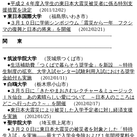
●
平成２４年度入学生の東日本大震災被災者に係る特別支
援措置を決定
（2011/12/02）
▼東日本国際大学
（福島県いわき市）
●
３月１０日に学術シンポジウム「震災から一年 フクシ
マの復興と日本の将来」を開催
（2012/02/21）
——————————————————————-
関 東
——————————————————————-
▼筑波学院大学
（茨城県つくば市）
●
生活補助費「つくばで暮らそう奨学金」を新設 ～特待
生制度の拡充、大学入試センター試験利用入試における奨学
金給付も実施
（2012/01/11）
▼
白鴎大学
（栃木県小山市）
●
３月５日に「きたやまおさむレクチャー＆ミュージック
ＩＮ仙台 あの素晴らしい愛について ～日本人のこころは
どこへ行ったの？～」を開催
（2012/02/17）
●
東日本大震災により被災した入学予定者に対し経済支援
を実施
（2012/01/25）
▼
聖学院大学
（埼玉県上尾市）
●
３月２０日に東日本大震災の被災者を対象とした「特待
生入試」を実施――最大で入学金免除および１年間授業料全