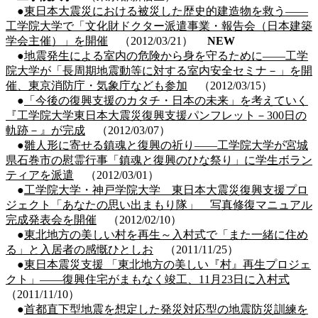
●
東日本大震災における被災した歴史的建造物を救う――
工学院大学で「文化財ドクター派遣事業・報告会（日本建築
学会主催）」を開催
（2012/03/21）
NEW
●
地震発生による室内の危険から身を守るために――工学
院大学が「長周期地震動等に対する室内安全セミナ－」を開
催、東京消防庁・気象庁なども参加
（2012/03/15）
●
「今後の復興支援のカタチ・日本の未来」を考えていく
『工学院大学東日本大震災復興支援パンフレット－300日の
軌跡－』が完成
（2012/03/07）
●
雛人形に寄せる鎮魂と復興の祈り――工学院大学が宮城
県石巻市の慰霊行事「鎮魂と復興のひな祭り」に学生ボラン
ティアを派遣
（2012/03/01）
●
工学院大学・神戸学院大学 東日本大震災復興支援プロ
ジェクト「あなたの思い出まもり隊」 写真修復マニュアル
完成発表会を開催
（2012/02/10）
●
東北地方の美しい村を再生～入村式で「また一緒に住め
る」と入居者の感慨ひとしお
（2011/11/25）
●
東日本震災支援 「東北地方の美しい『村』再生プロジェ
クト」――復興住宅がまもなく竣工、11月23日に入村式
（2011/11/10）
●
首都直下型地震を想定した発災対応型の地震防災訓練を