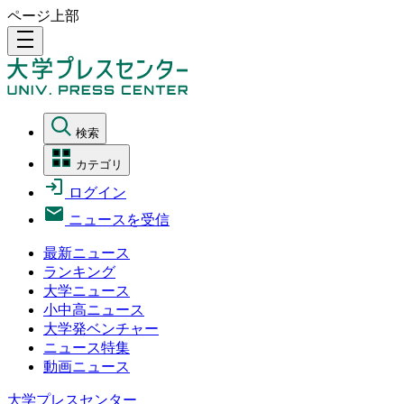
ページ上部
density_medium
検索
カテゴリ
ログイン
ニュースを受信
最新ニュース
ランキング
大学ニュース
小中高ニュース
大学発ベンチャー
ニュース特集
動画ニュース
大学プレスセンター