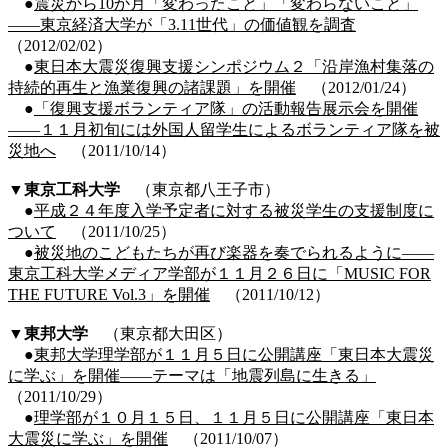
●
震災から10か月「変わったこと」「変わらないこと」
――東京経済大学が「3.11世代」の価値観を調査
（2012/02/02）
●
東日本大震災復興支援シンポジウム２「沿岸漁村集落の
持続的再生と漁業復興の諸課題」を開催
（2012/01/24）
●
「復興支援ボランティア隊」の活動報告展示会を開催
――１１月初旬には外国人留学生によるボランティア隊を被
災地へ
（2011/10/14）
▼
東京工科大学
（東京都八王子市）
●
平成２４年度入学予定者に対する被災学生の支援制度に
ついて
（2011/10/25）
●
被災地のこどもたちが再び楽器を奏でられるように――
東京工科大学メディア学部が１１月２６日に「MUSIC FOR
THE FUTURE Vol.3」を開催
（2011/10/12）
▼
東邦大学
（東京都大田区）
●
東邦大学理学部が１１月５日に公開講座「東日本大震災
に学ぶ」を開催――テーマは「地震列島に生きる」
（2011/10/29）
●
理学部が１０月１５日、１１月５日に公開講座「東日本
大震災に学ぶ」を開催
（2011/10/07）