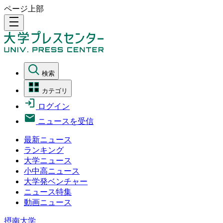
ページ上部
density_medium
検索
カテゴリ
ログイン
ニュースを受信
最新ニュース
ランキング
大学ニュース
小中高ニュース
大学発ベンチャー
ニュース特集
動画ニュース
摂南大学