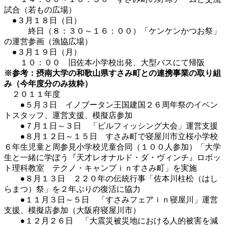
試合（若もの広場）
●３月１８日（日）
終日（８：３０～１６：００）「ケンケンかつお祭」
の運営参画（漁協広場）
●３月１９日（月）
１０：００ 旧佐本小学校出発、大型バスにて帰阪
※参考：摂南大学の和歌山県すさみ町との連携事業の取り組
み（今年度分のみ抜粋）
２０１１年度
●５月３日 イノブータン王国建国２６周年祭のイベン
トスタッフ、運営支援、模擬店参加
●７月１日～３日 「ビルフィッシング大会」運営支援
●８月１２日～１５日 すさみ町で寝屋川市立桜小学校
６年生児童と周参見小学校児童合同（１００人参加）「大学
生と一緒に学ぼう『天才レオナルド・ダ・ヴィンチ』ロボッ
ト理科教室 テクノ・キャンプｉｎすさみ町」を実施
●８月１３日 ２２０年の伝統行事「佐本川柱松（はし
らまつ）祭」を２年ぶりの復活に協力
●１１月３日～５日 「すさみフェアｉｎ寝屋川」運営
支援、模擬店参加（大阪府寝屋川市）
●１２月２６日 「大震災被災地における人的被害を減