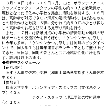
３月１４日（水）～１９日（月）には、ボランティア・ス
タッフズとテクノ・スタッフの学生ら約５０人と教職員が、
廃校となった旧佐本小学校を拠点に活動を展開する。１６日
は、高齢者が対応できない河原の清掃活動や、おばあちゃん
との昼食作りと歓談、５班に分かれて約５０戸のひとり暮ら
しの高齢者のお宅を訪問する見守り活動を行う。
また、１７日には活動拠点の小学校の清掃活動や地域の野
球チームとの交流試合を行うほか、「ケンケンかつお祭り」
に今年も参画。「ケンケンかつお祭り」は同町のビッグイベ
ントで、同大学生らは毎年運営ボランティアとして盛り上げ
てきた。当日は、同町の皆さんと共に地域活性化に汗を流
す。詳細は以下の通り。
◆滞在中スケジュール
【宿泊場所】
旧すさみ町立佐本小学校（和歌山県西牟婁郡すさみ町佐本
中８６）
【参加者】
摂南大学学生 ボランティア・スタッフズ（文化系クラ
ブ）４３人
テクノ・スタッフ（理工学部の技術系中
心）１０人