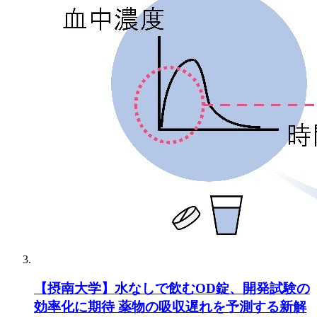
【摂南大学】水なしで飲むOD錠、開発試験の
効率化に期待 薬物の吸収遅れを予測する新解