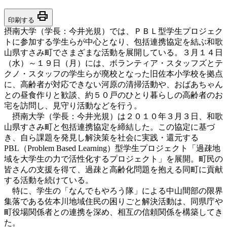
print
印刷する
摂南大学（学長：今井光規）では、ＰＢＬ型学生プロジェク
トに参加する学生らが中心となり、包括連携協定を結ぶ和歌
山県すさみ町でさまざまな活動を展開している。３月１４日
（水）～１９日（月）には、ボランティア・スタッフズとテ
クノ・スタッフの学生らが廃校となった旧佐本小学校を拠点
に、高齢者が対応できない河原の清掃活動や、おばあちゃん
との昼食作りと歓談、約５０戸のひとり暮らしの高齢者のお
宅を訪問し、見守り活動などを行う。
摂南大学（学長：今井光規）は２０１０年３月３日、和歌
山県すさみ町と包括連携協定を締結した。この協定に基づ
き、自ら課題を発見し解決策を社会に実践・還元する
PBL（Problem Based Learning）型学生プロジェクト「過疎地
域を大学生の力で活性化するプロジェクト」を展開。町民の
皆さんの支援を得て、過疎と高齢化問題を抱える同町に貢献
する活動を続けている。
特に、学生の「なんでもやろう隊」による中山間部の限界
集落である佐本川地域住民の困りごと解決活動は、同県庁や
町役場関係者との連携を深め、相互の信頼関係を構築してき
た。