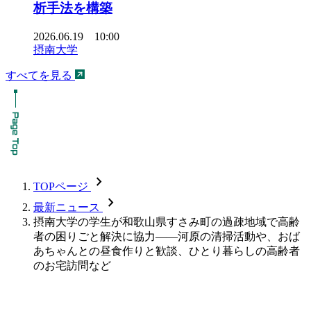
析手法を構築
2026.06.19 10:00
摂南大学
すべてを見る
chevron_forward
TOPページ
chevron_forward
最新ニュース
摂南大学の学生が和歌山県すさみ町の過疎地域で高齢
者の困りごと解決に協力――河原の清掃活動や、おば
あちゃんとの昼食作りと歓談、ひとり暮らしの高齢者
のお宅訪問など