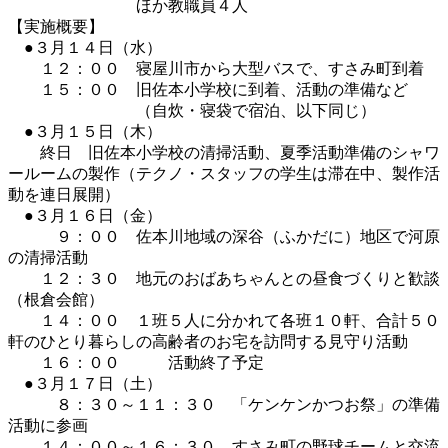
ほか教職員４人
【実施概要】
●３月１４日（水）
１２：００ 寝屋川市から大型バスで、すさみ町到着
１５：００ 旧佐本小学校に到着、活動の準備など
（自炊・寝袋で宿泊、以下同じ）
●３月１５日（木）
終日 旧佐本小学校の清掃活動、夏季活動準備のシャワ
ールームの製作（テクノ・スタッフの学生は滞在中、製作活
動を連日展開）
●３月１６日（金）
９：００ 佐本川地域の深谷（ふかだに）地区で河原
の清掃活動
１２：３０ 地元のおばあちゃんとの昼食づくりと歓談
（根倉会館）
１４：００ １班５人に分かれて各班１０軒、合計５０
軒のひとり暮らしの高齢者のお宅を訪問する見守り活動
１６：００ 活動終了予定
●３月１７日（土）
８：３０～１１：３０ 「ケンケンかつお祭」の準備
活動に参画
１４：００～１６：３０ すさみ町の野球チームと交流