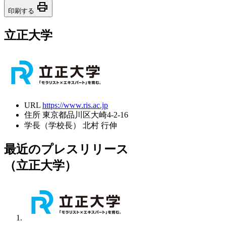
print
印刷する
立正大学
URL
https://www.ris.ac.jp
住所
東京都品川区大崎4-2-16
学長（学校長）
北村 行伸
最近のプレスリリース
（立正大学）