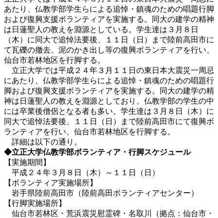
あたり、仏教学部学生らによる追悼・鎮魂のための唱題行脚
および復興支援ボランティアを実施する。同大の建学の精神
は日蓮聖人の教えを淵源としている。学生達は３月８日
（木）に同大で追悼法要後、１１日（日）まで陸前高田市に
て瓦礫の撤去、泥のかき出し等の復興ボランティアを行い、
仙台市若林地区を行脚する。
立正大学では平成２４年３月１１日の東日本大震災一周忌
にあたり、仏教学部学生らによる追悼・鎮魂のための唱題行
脚および復興支援ボランティアを実施する。同大の建学の精
神は日蓮聖人の教えを淵源としており、仏教学部の学生の中
には卒業後僧侶となる者も多い。学生達は３月８日（木）に
同大で追悼法要後、１１日（日）まで陸前高田市にて復興ボ
ランティアを行い、仙台市若林地区を行脚する。
詳細は以下の通り。
◆立正大学仏教学部ボランティア・行脚スケジュール
【実施期間】
平成２４年３月８日（木）～１１日（日）
【ボランティア実施場所】
岩手県陸前高田市（陸前高田ボランティアセンター）
【行脚実施場所】
仙台市若林区・荒浜震災慰霊碑・名取川（拠点：仙台市・