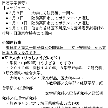
日蓮宗孝勝寺）
【スケジュール】
●３月８日 大学にて法要後、一関へ
●３月９日 陸前高田市にてボランティア活動
●３月１０日 陸前高田市にてボランティア活動
●３月１１日 仙台市若林区下川原から荒浜震災慰霊碑を
行脚・日蓮宗孝勝寺にて回向
※関連行事
東日本大震災一周忌特別公開講座「『立正安国論』から東
日本大震災を考える」
■立正大学（りっしょうだいがく）
・学長：山崎和海（やまざき かずみ）
・２０１２年、開校１４０年。８学部15学科、７研究科、
９研究機関の総合大学。
・大崎キャンパス： 東京都品川区大崎4-2-16
仏教学部／文学部／経済学部／経
営学部／心理学部
文学研究科／経済研究科／経営研
究科／心理学研究科
・熊谷キャンパス：埼玉県熊谷市万吉1700