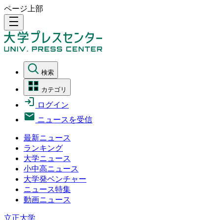
ページ上部
density_medium
検索
カテゴリ
ログイン
ニュースを受信
最新ニュース
ランキング
大学ニュース
小中高ニュース
大学発ベンチャー
ニュース特集
動画ニュース
立正大学