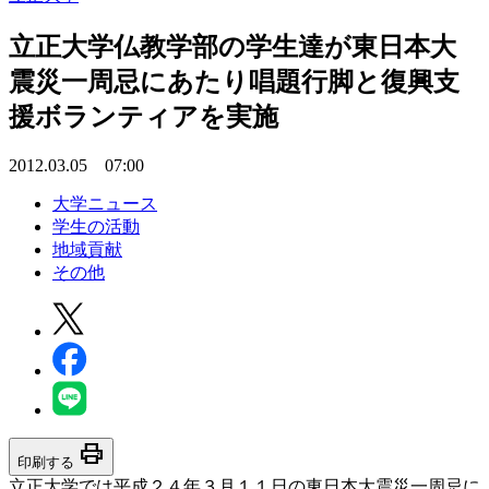
立正大学仏教学部の学生達が東日本大
震災一周忌にあたり唱題行脚と復興支
援ボランティアを実施
2012.03.05 07:00
大学ニュース
学生の活動
地域貢献
その他
print
印刷する
立正大学では平成２４年３月１１日の東日本大震災一周忌に