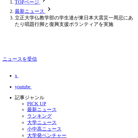
TOPページ
chevron_forward
最新ニュース
立正大学仏教学部の学生達が東日本大震災一周忌にあ
たり唱題行脚と復興支援ボランティアを実施
ニュースを受信
x
youtube
記事ジャンル
PICK UP
最新ニュース
ランキング
大学ニュース
小中高ニュース
大学発ベンチャー