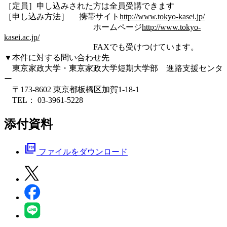
［定員］申し込みされた方は全員受講できます
［申し込み方法］ 携帯サイト
http://www.tokyo-kasei.jp/
ホームページ
http://www.tokyo-
kasei.ac.jp/
FAXでも受けつけています。
▼本件に対する問い合わせ先
東京家政大学・東京家政大学短期大学部 進路支援センタ
ー
〒173-8602 東京都板橋区加賀1-18-1
TEL： 03-3961-5228
添付資料
picture_as_pdf
ファイルをダウンロード