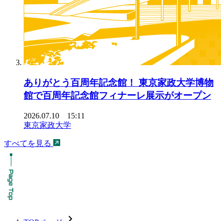
ありがとう百周年記念館！ 東京家政大学博物
館で百周年記念館フィナーレ展示がオープン
2026.07.10 15:11
東京家政大学
すべてを見る
chevron_forward