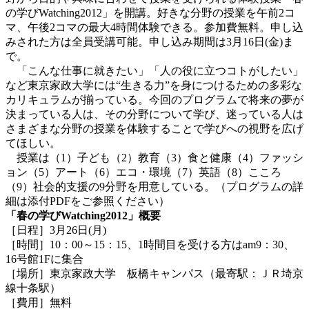
の学びWatching2012」を開講。好きな分野の授業を午前2コ
マ、午後2コマの最大4時間体験できる。参加費無料。申し込
みされた方は全員受講可能。申し込み期間は3月16日(金)ま
で。
「こんな仕事に就きたい」「人の役に立つコトがしたい」
など東京家政大学には“生きる力”を身につけるための多彩な
カリキュラムが揃っている。今回のプログラムで将来の夢が
決まっている人は、その分野について学び、迷っている人は
さまざまな分野の授業を体験することで学びへの視野を広げ
てほしい。
授業は（1）子ども（2）教育（3）食と健康（4）ファッシ
ョン（5）アート（6）エコ・環境（7）英語（8）こころ
（9）社会的支援の9分野を用意している。（プログラムの詳
細は添付PDFをご参照ください）
「春の学びWatching2012」概要
［日程］3月26日(月)
［時間］10：00～15：15、1時間目を受ける方はam9：30、
16号館1Fに集合
［場所］東京家政大学 板橋キャンパス（最寄駅：ＪＲ埼京
線十条駅）
［費用］無料