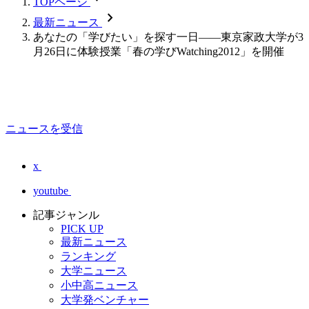
TOPページ
chevron_forward
最新ニュース
あなたの「学びたい」を探す一日――東京家政大学が3
月26日に体験授業「春の学びWatching2012」を開催
ニュースを受信
x
youtube
記事ジャンル
PICK UP
最新ニュース
ランキング
大学ニュース
小中高ニュース
大学発ベンチャー