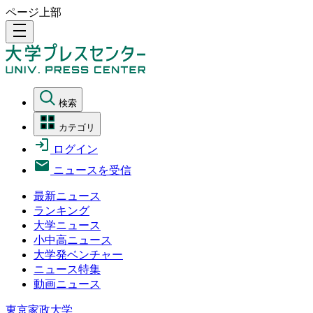
ページ上部
density_medium
検索
カテゴリ
ログイン
ニュースを受信
最新ニュース
ランキング
大学ニュース
小中高ニュース
大学発ベンチャー
ニュース特集
動画ニュース
東京家政大学