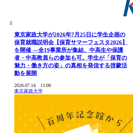
東京家政大学が2026年7月25日に学生企画の
保育就職説明会【保育サマーフェスタ2026】
を開催 ―全19事業所が集結、中高生や保護
者・中高教員らの参加も可。学生が「保育の
魅力・働き方の姿」の真相を発信する啓蒙活
動を展開
2026.07.14 11:00
東京家政大学