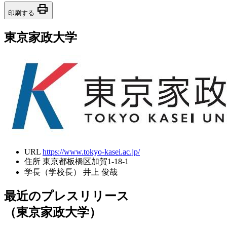
print
印刷する
東京家政大学
URL
https://www.tokyo-kasei.ac.jp/
住所
東京都板橋区加賀1-18-1
学長（学校長）
井上 俊哉
最近のプレスリリース
（東京家政大学）