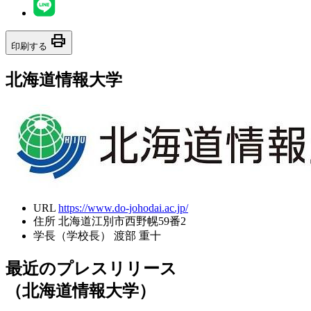
print
印刷する
北海道情報大学
URL
https://www.do-johodai.ac.jp/
住所
北海道江別市西野幌59番2
学長（学校長）
渡部 重十
最近のプレスリリース
（北海道情報大学）