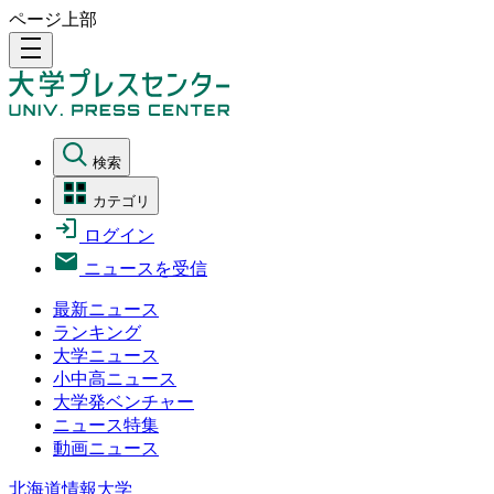
ページ上部
density_medium
検索
カテゴリ
ログイン
ニュースを受信
最新ニュース
ランキング
大学ニュース
小中高ニュース
大学発ベンチャー
ニュース特集
動画ニュース
北海道情報大学