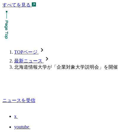
すべてを見る
chevron_forward
TOPページ
chevron_forward
最新ニュース
北海道情報大学が「企業対象大学説明会」を開催
ニュースを受信
x
youtube