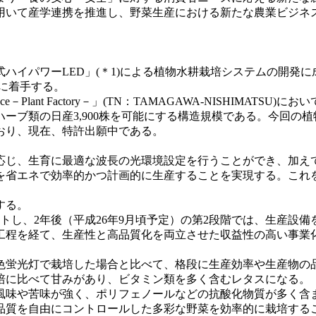
用いて産学連携を推進し、野菜生産における新たな農業ビジネ
イパワーLED」(＊1)による植物水耕栽培システムの開発
開発に着手する。
－Plant Factory－」(TN：TAMAGAWA-NISHIMA
ハーブ類の日産3,900株を可能にする構造規模である。今回
ており、現在、特許出願中である。
じ、生育に最適な波長の光環境設定を行うことができ、加えて
を省エネで効率的かつ計画的に生産することを実現する。これ
する。
トし、2年後（平成26年9月頃予定）の第2段階では、生産設備を
工程を経て、生産性と高品質化を両立させた収益性の高い事業
色蛍光灯で栽培した場合と比べて、格段に生産効率や生産物の
培に比べて甘みがあり、ビタミン類を多く含むレタスになる。
風味や苦味が強く、ポリフェノールなどの抗酸化物質が多く含
品質を自由にコントロールした多彩な野菜を効率的に栽培する