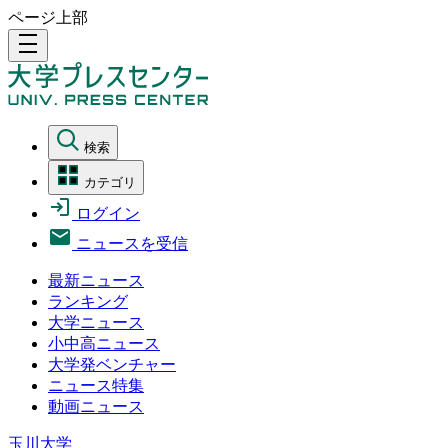
ページ上部
density_medium
検索
カテゴリ
ログイン
ニュースを受信
最新ニュース
ランキング
大学ニュース
小中高ニュース
大学発ベンチャー
ニュース特集
動画ニュース
玉川大学