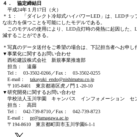
４． 協定締結日
平成24年１月17日（火）
＊１： 「ダイレクト冷却式ハイパワーLED」は、LEDチ
な出力を保つことを可能にしたモデルである。
このモデルの使用により、LED点灯時の発熱に起因した、L
減することができる。
＊写真のデータ送付をご希望の場合は、下記担当者へお申し
▼事業化に関するお問い合わせ
西松建設株式会社 新規事業推進部
担当： 遠藤
Tel： 03-3502-0266／Fax： 03-3502-0255
E-mail：
takayuki_endo@nishimatsu.co.jp
〒105-8401 東京都港区虎ノ門１-20-10
▼研究開発に関するお問い合わせ
学校法人玉川学園 キャンパス インフォメーション セ
担当： 高田
Tel： 042-739-8710／Fax： 042-739-8723
E-mail：
pr@tamagawa.ac.jp
〒194-8610 東京都町田市玉川学園6-1-1