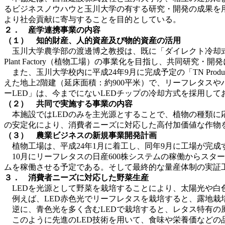
るビジネスノウハウと玉川大学の有する研究・開発の成果を
より社会貢献に寄与することを目的としている。
２． 産学連携事業の内容
（１） 知的財産、人的資産及び物的資産の活用
玉川大学農学部の渡邊博之教授は、既に「ダイレクト冷却式ハ
Plant Factory（植物工場）の事業化を目指し、共同研究・
また、玉川大学校内に平成24年9月に完成予定の「TN Produce
えた地上2階建（延床面積：約900平米）で、リーフレタスや
ーLED」は、今までにないLEDチップの冷却方式を採用し
（２） 共同で実施する事業の内容
本施設ではLEDのみを主光源とすることで、植物の種類に応
の安定化により、消費者ニーズに対応した高付加価値な作物
（３） 農業ビジネスの新規事業開発計画
植物工場は、平成24年1月に着工し、同年9月に工場が完成
10月にリーフレタスの日産600株システムの稼働からスター
ムを稼働させる予定である。そして最終的な量産体制の実証
３． 消費者ニーズに対応した野菜生産
LEDを光源として野菜を栽培することにより、太陽光や白
例えば、LED赤色光でリーフレタスを栽培すると、露地栽
逆に、青色光を多く含むLEDで栽培すると、レタス特有の
このように先進のLED技術を用いて、食味や栄養価などの