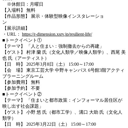
※休館日：月曜日
【入場料】 無料
【作品形態】 展示・体験型映像インスタレーショ
ン
【展示詳細】
・URL：
https://r-dimension.xsrv.jp/resilient-life/
■トークイベント①
【テーマ】 「人と住まい：強制撤去からの再建」
【ゲスト】 村津 蘭 氏（文化人類学／映像人類学）、西尾 美
也 氏（アーティスト）
【日 時】 2025年3月8日（土） 15:00～17:00
【会 場】 東京工芸大学 中野キャンパス 6号館3階アクティ
ブラーニングルーム
【参加費用】 無料
【参加予約】 不要
■トークイベント②
【テーマ】 「住まいと都市政策：インフォーマル居住区が
映し出す社会課題」
【ゲスト】 小野 悠 氏（都市工学）、溝口 大助 氏（文化人
類学）
【日 時】 2025年3月22日（土） 15:00～17:00