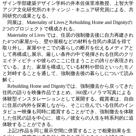
ザイン学部建築デザイン学科の井本佐保里准教授、上智大学
アジア文化研究所のキティンジ・キニュア研究員による、共
同研究の成果となる。
同展は、Materiality of LivesとRebuilding Home and Dignityの
2つのプロジェクトで構成される。
Materiality of Lives では、住居の強制撤去後に自力再建され
た4つの家屋から、壁や屋根などの材料を住民の承諾を得て
取り外し、家屋やそこでの暮らしの断片を伝えるメディアと
して再構成し展示。厳しい条件の中で発揮される住民のクリ
エイティビティや彼らのここに住まうことの誇りが表現され
ている。また、家屋を構成している材料や部位といったモノ
と対峙することを通して、強制撤去後の暮らしについて読み
解く。
Rebuilding Home and Dignityでは、強制撤去から戻ってきた
住民の語りを映像作品でまとめ、360度パノラマ写真による
体験型インスタレーションとして展開する。鑑賞者は、自由
に住居の内外を探索しながら、そこに住んでいる住民のイン
タビュー映像も同時に鑑賞することができ、強制撤去を体験
した住民の話を中心に、彼ら／彼女らの人生を時系列的に追
体験することができる。
上記2作品を同じ展示空間に併置することで相乗効果を生