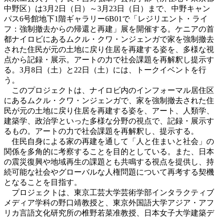
中野区）は3月2日（日）～3月23日（日）まで、中野キャン
パス6号館地下1階ギャラリー6B01で「レジリエント・ライ
フ：強制撤去からの帰還と再建」展を開催する。ケニアの首
都ナイロビにあるムクル・クワ・ンジェンガで家を強制撤去
された住民が元の土地に戻り住居を再建する姿を、多様な視
点から記録・展示。アートの力で社会課題を再解釈し提示す
る。3月8日（土）と22日（土）には、トークイベントを行
う。
このプロジェクトは、ナイロビ内のインフォーマル居住区
にあるムクル・クワ・ンジェンガで、家を強制撤去された住
民が元の土地に戻り住居を再建する姿を、アート、人類学、
建築学、政治学といった多様な分野の視点で、記録・展示
す
るもの
。アートの力で社会課題を再解釈し、提示する。
住民自身による家の再建を通して「人と住まいと社会」の
関係を多角的に考察することを目的としている。また、日本
の震災復興や地域再生の課題とも共鳴する視点を提供し、持
続可能な社会やグローバルな人権問題について再考する契機
となることを目指す。
プロジェクトは、東京工芸大学芸術学部インタラクティブ
メディア学科の野口靖教授と、東京外国語大学アジア・アフ
リカ言語文化研究所の椎野若菜准教授、日本女子大学建築デ