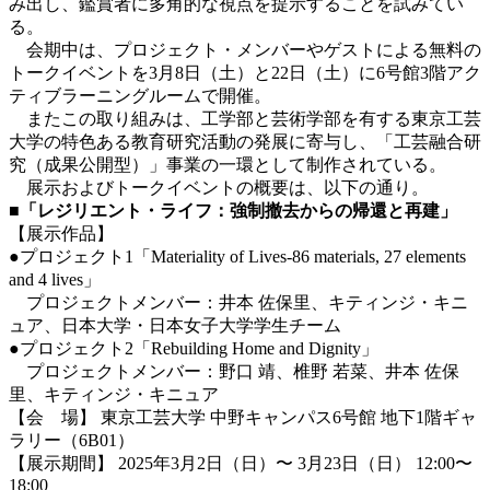
み出し、鑑賞者に多角的な視点を提示することを試みてい
る。
会期中は、プロジェクト・メンバーやゲストによる無料の
トークイベントを3月8日（土）と22日（土）に6号館3階アク
ティブラーニングルームで開催。
またこの取り組みは、工学部と芸術学部を有する東京工芸
大学の特色ある教育研究活動の発展に寄与し、「工芸融合研
究（成果公開型）」事業の一環として制作されている。
展示およびトークイベントの概要は、以下の通り。
■
「レジリエント・ライフ：強制撤去からの帰還と再建」
【展示作品】
●プロジェクト1「Materiality of Lives-86 materials, 27 elements
and 4 lives」
プロジェクトメンバー：井本 佐保里、キティンジ・キニ
ュア、日本大学・日本女子大学学生チーム
●プロジェクト2「Rebuilding Home and Dignity」
プロジェクトメンバー：野口 靖、椎野 若菜、井本 佐保
里、キティンジ・キニュア
【会 場】 東京工芸大学 中野キャンパス6号館 地下1階ギャ
ラリー（6B01）
【展示期間】 2025年3月2日（日）〜 3月23日（日）
12:00〜
18:00