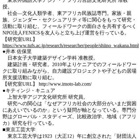
東京外国語大学アジア・アフリカ言語文化研究所 准教
授。
社会―文化人類学者、東アフリカ民族誌専門。家族・親
族、ジェンダー・セクシュアリティ等に関心をもって研究・
活動に取り組む。フィールドワークの面白さを共有するべく
NPO法人FENICSを友人らと立ち上げ運営を行っている。
【研究室URL】
https://www.tufs.ac.jp/research/researcher/people/shiino_wakana.html
●井本 佐保里
日本女子大学建築デザイン学科 准教授。
建築計画・研究者。2010年よりケニアでのフィールドワー
クに取り組みながら、自力建設プロジェクトや子どもの居場
所支援活動に取り組む。
【研究室URL】 http://www.imoto-lab.com/
●キティンジ・キニュア
上智大学アジア文化研究所 研究員。
研究への関心は「なぜアフリカ社会の大部分がいまだ貧困
にあえいでいるのか」という疑問が軸となっている。専門分
野はグローバル・スタディーズ、比較政治学、地域（アフリ
カ）研究を行っている。
■東京工芸大学
東京工芸大学は1923（大正12）年に創立された「財団法人