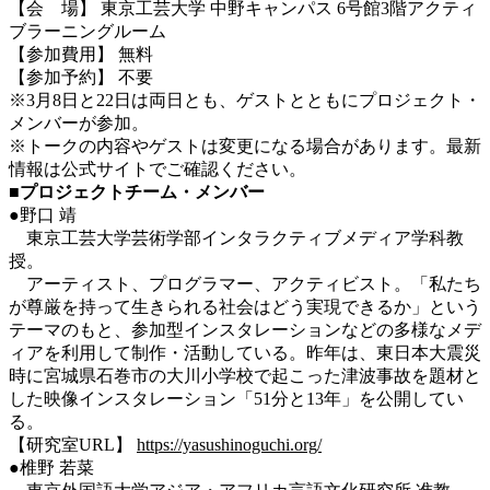
【会 場】 東京工芸大学 中野キャンパス 6号館3階アクティ
ブラーニングルーム
【参加費用】 無料
【参加予約】 不要
※3月8日と22日は両日とも、ゲストとともにプロジェクト・
メンバーが参加。
※トークの内容やゲストは変更になる場合があります。最新
情報は公式サイトでご確認ください。
■
プロジェクトチーム・メンバー
●
野口 靖
東京工芸大学芸術学部インタラクティブメディア学科教
授。
アーティスト、プログラマー、アクティビスト。「私たち
が尊厳を持って生きられる社会はどう実現できるか」という
テーマのもと、参加型インスタレーションなどの多様なメデ
ィアを利用して制作・活動している。昨年は、東日本大震災
時に宮城県石巻市の大川小学校で起こった津波事故を題材と
した映像インスタレーション「51分と13年」を公開してい
る。
【研究室URL】
https://yasushinoguchi.org/
●椎野 若菜