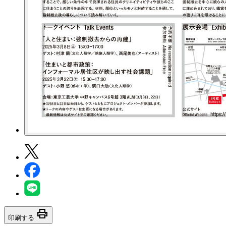
print
印刷する