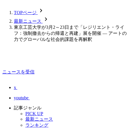
chevron_forward
TOPページ
chevron_forward
最新ニュース
東京工芸大学が3月2～23日まで「レジリエント・ライ
フ：強制撤去からの帰還と再建」展を開催 ― アートの
力でグローバルな社会的課題を再解釈
ニュースを受信
x
youtube
記事ジャンル
PICK UP
最新ニュース
ランキング