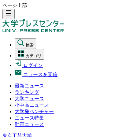
ページ上部
density_medium
検索
カテゴリ
ログイン
ニュースを受信
最新ニュース
ランキング
大学ニュース
小中高ニュース
大学発ベンチャー
ニュース特集
動画ニュース
東京工芸大学