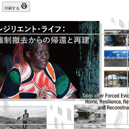
print
印刷する