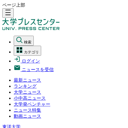
ページ上部
density_medium
検索
カテゴリ
ログイン
ニュースを受信
最新ニュース
ランキング
大学ニュース
小中高ニュース
大学発ベンチャー
ニュース特集
動画ニュース
東洋大学