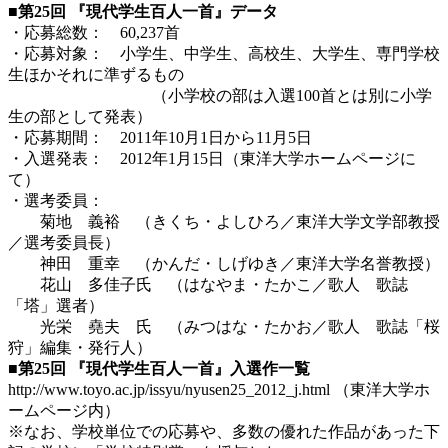
■第25回 『現代学生百人一首』データ
・応募総数： 60,237首
・応募対象： 小学生、中学生、高校生、大学生、専門学校
生ほかそれに準ずるもの
（小学校の部は入選100首とは別に小学
生の部として発表）
・応募期間： 2011年10月1日から11月5日
・入選発表： 2012年1月15日（東洋大学ホームページに
て）
・選考委員：
菊地 義裕 （きくち・よしひろ／東洋大学文学部教授
／選考委員長）
神田 重幸 （かんだ・しげゆき／東洋大学名誉教授）
花山 多佳子氏 （はなやま・たかこ／歌人 歌誌
「塔」選者）
光栄 堯夫 氏 （みつはな・たかお／歌人 歌誌「桜
狩」編集・発行人）
■第25回 『現代学生百人一首』入選作一覧
http://www.toyo.ac.jp/issyu/nyusen25_2012_j.html （東洋大学ホ
ームページ内）
※なお、学校単位での応募や、多数の優れた作品があった下