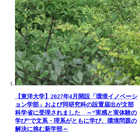
【東洋大学】2027年4月開設「環境イノベーシ
ョン学部」および同研究科の設置届出が文部
科学省に受理されました ～“実感と実体験の
学び”で文系・理系がともに学び、環境問題の
解決に挑む新学部～