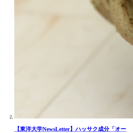
【東洋大学NewsLetter】ハッサク成分「オー