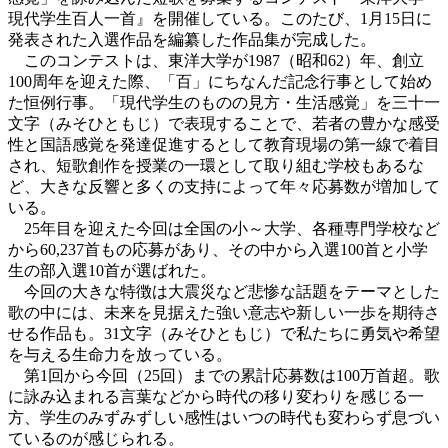
現代学生百人一首』を開催している。このたび、1月15日に
発表された入選作品を編纂した作品集が完成した。
このコンテストは、東洋大学が1987（昭和62）年、創立
100周年を迎えた際、「百」にちなんだ記念行事として始め
た恒例行事。「現代学生のものの見方・生活感覚」を三十一
文字（みそひともじ）で表現することで、若者の豊かな感受
性と国語感覚を発達促進するとして教育現場の第一線で着目
され、短歌創作を授業の一環として取り組む学校もあるな
ど、大きな反響と多くの支持によって年々応募数が増加して
いる。
25年目を迎えた今回は全国の小～大学、各種専門学校など
から60,237首もの応募があり、その中から入選100首と小学
生の部入選10首が選ばれた。
今回の大きな特徴は大震災など悲惨な話題をテーマとした
歌の中には、未来を見据えた強い意志や新しい一歩を期待さ
せる作品も。31文字（みそひともじ）で私たちに勇気や希望
を与える生命力を放っている。
第1回から今回（25回）までの累計応募数は100万首超。歌
に詠み込まれる言葉などから時代の移り変わりを感じる一
方、学生のみずみずしい感性はいつの時代も変わらず息づい
ているのが感じられる。