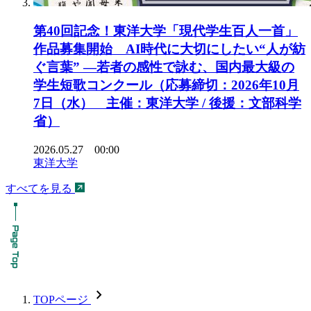
第40回記念！東洋大学「現代学生百人一首」
作品募集開始 AI時代に大切にしたい“人が紡
ぐ言葉” ―若者の感性で詠む、国内最大級の
学生短歌コンクール（応募締切：2026年10月
7日（水） 主催：東洋大学 / 後援：文部科学
省）
2026.05.27 00:00
東洋大学
すべてを見る
chevron_forward
TOPページ