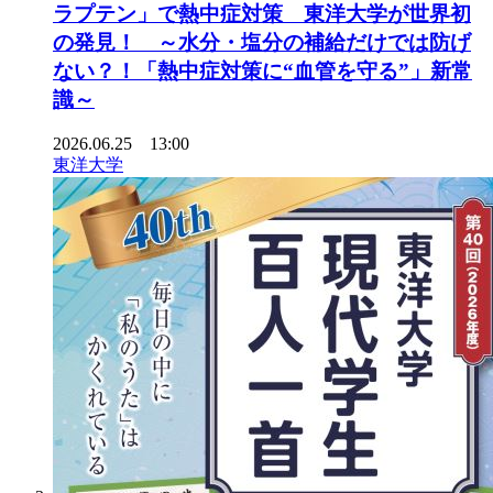
ラプテン」で熱中症対策 東洋大学が世界初
の発見！ ～水分・塩分の補給だけでは防げ
ない？！「熱中症対策に“血管を守る”」新常
識～
2026.06.25 13:00
東洋大学