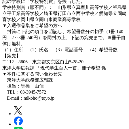
記の学校に「学校特別賞」を授与した。
学校特別賞（順不同）： 山形県立真室川高等学校／福島県
立平工業高等学校／埼玉県行田市立西中学校／愛知県立岡崎
盲学校／岡山県立岡山東商業高等学校
▼入選作品集をご希望の方へ
封筒に下記の項目を明記し、希望冊数分の切手（1冊 140
円、2～3冊 240円）を同封の上、下記の宛先まで。※冊子自
体は無料。
（1）住所 （2）氏名 （3）電話番号 （4）希望冊数
【宛先】
〒112－8606 東京都文京区白山5-28-20
東洋大学広報課 「現代学生百人一首」冊子希望 係
▼本件に関する問い合わせ先
東洋大学総務部広報課
担当：馬橋 由佳
TEL：03-3945-7572
E-mail：mlkoho@toyo.jp