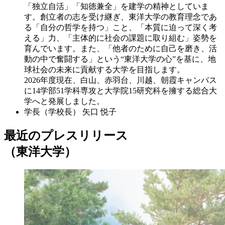
「独立自活」「知徳兼全」を建学の精神としていま
す。創立者の志を受け継ぎ、東洋大学の教育理念であ
る「自分の哲学を持つ」こと、「本質に迫って深く考
える」力、「主体的に社会の課題に取り組む」姿勢を
育んでいます。また、「他者のために自己を磨き、活
動の中で奮闘する」という“東洋大学の心”を基に、地
球社会の未来に貢献する大学を目指します。
2026年度現在、白山、赤羽台、川越、朝霞キャンパス
に14学部51学科専攻と大学院15研究科を擁する総合大
学へと発展しました。
学長（学校長）
矢口 悦子
最近のプレスリリース
（東洋大学）