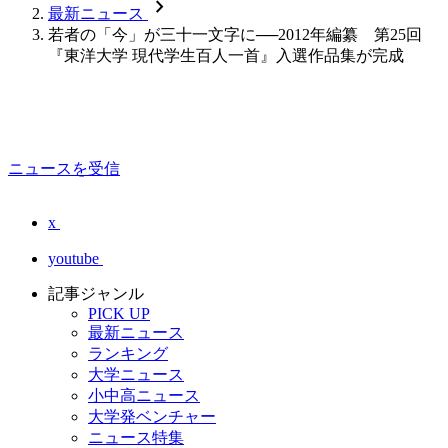
chevron_forward
最新ニュース
若者の「今」が三十一文字に──2012年編纂 第25回
『東洋大学 現代学生百人一首』入選作品集が完成
ニュースを受信
x
youtube
記事ジャンル
PICK UP
最新ニュース
ランキング
大学ニュース
小中高ニュース
大学発ベンチャー
ニュース特集