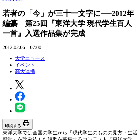
若者の「今」が三十一文字に──2012年
編纂 第25回『東洋大学 現代学生百人
一首』入選作品集が完成
2012.02.06 07:00
大学ニュース
イベント
高大連携
print
印刷する
東洋大学では全国の学生から「現代学生のものの見方・生活
感覚」を詠み込んだ短歌を募集するコンテスト『東洋大学