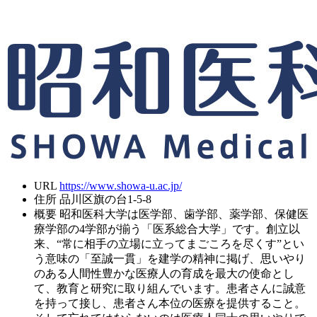
URL
https://www.showa-u.ac.jp/
住所
品川区旗の台1-5-8
概要
昭和医科大学は医学部、歯学部、薬学部、保健医
療学部の4学部が揃う「医系総合大学」です。創立以
来、“常に相手の立場に立ってまごころを尽くす”とい
う意味の「至誠一貫」を建学の精神に掲げ、思いやり
のある人間性豊かな医療人の育成を最大の使命とし
て、教育と研究に取り組んでいます。患者さんに誠意
を持って接し、患者さん本位の医療を提供すること。