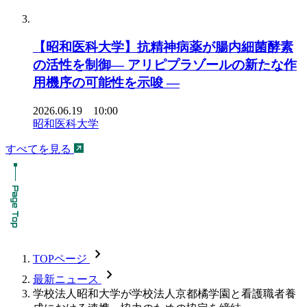
【昭和医科大学】抗精神病薬が腸内細菌酵素
の活性を制御― アリピプラゾールの新たな作
用機序の可能性を示唆 ―
2026.06.19 10:00
昭和医科大学
すべてを見る
chevron_forward
TOPページ
chevron_forward
最新ニュース
学校法人昭和大学が学校法人京都橘学園と看護職者養