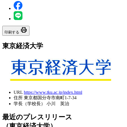
print
印刷する
東京経済大学
URL
https://www.tku.ac.jp/index.html
住所
東京都国分寺市南町1-7-34
学長（学校長）
小川 英治
最近のプレスリリース
（東京経済大学）