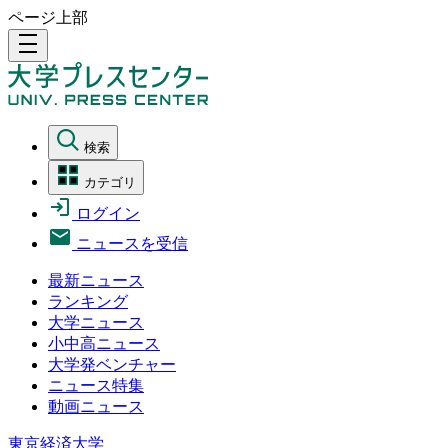
ページ上部
density_medium
検索
カテゴリ
ログイン
ニュースを受信
最新ニュース
ランキング
大学ニュース
小中高ニュース
大学発ベンチャー
ニュース特集
動画ニュース
東京経済大学