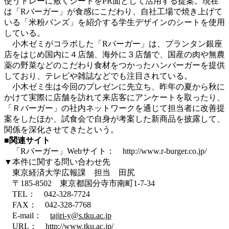
使うトレーに敷くシートをPR面として活用する提案。現在
は「Rバーガー」が食感にこだわり、自社工場で焼き上げて
いる「米粉バンズ」を紹介する学生デザインのシートを使用
している。
小木ゼミがコラボした「Rバーガー」は、プランタン銀座
店をはじめ国内に４店舗、海外に３店舗で、国産の肉や無農
薬の野菜などのこだわり食材をつかったハンバーガーを提供
しており、テレビや雑誌などでも注目されている。
小木ゼミ生は今回のプレゼンに先立ち、昨年の夏から秋に
かけて実際に店舗を訪れて来店客にアンケートを取ったり、
「Ｒバーガー」の社内ネットワークを通じて担当者に改善提
案をしたほか、試食会で自身が考案した新商品を披露して、
関係を深化させてきたという。
■関連サイト
「Rバーガー」Webサイト： http://www.r-burger.co.jp/
▼本件に関する問い合わせ先
東京経済大学広報課 担当 田尻
〒185-8502 東京都国分寺市南町1-7-34
TEL： 042-328-7724
FAX： 042-328-7768
E-mail：
tajiri-y@s.tku.ac.jp
URL：
http://www.tku.ac.jp/