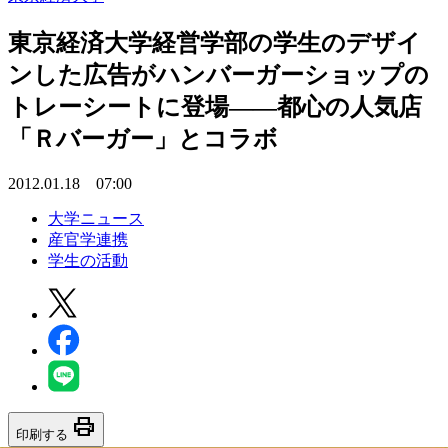
東京経済大学経営学部の学生のデザイ
ンした広告がハンバーガーショップの
トレーシートに登場――都心の人気店
「Ｒバーガー」とコラボ
2012.01.18 07:00
大学ニュース
産官学連携
学生の活動
print
印刷する