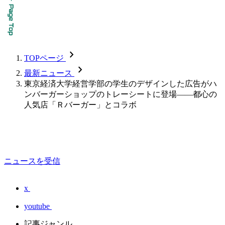
chevron_forward
TOPページ
chevron_forward
最新ニュース
東京経済大学経営学部の学生のデザインした広告がハ
ンバーガーショップのトレーシートに登場――都心の
人気店「Ｒバーガー」とコラボ
ニュースを受信
x
youtube
記事ジャンル