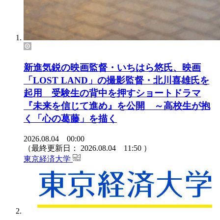
新進気鋭の映画監督・いちはら悠氏、映画
「LOST LAND」の撮影監督・北川喜雄氏を
起用 受験生の背中を押すショートドラマ
『未来を信じて進め』を公開 ～高校生が抱
く「心の葛藤」を描く
2026.08.04 00:00
（最終更新日：
2026.08.04 11:50
）
東京経済大学