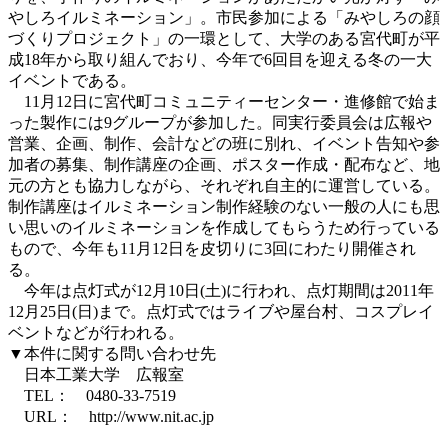
やしろイルミネーション」。市民参加による「みやしろの顔
づくりプロジェクト」の一環として、大学のある宮代町が平
成18年から取り組んでおり、今年で6回目を迎える冬の一大
イベントである。
11月12日に宮代町コミュニティーセンター・進修館で始ま
った製作には9グループが参加した。同実行委員会は広報や
営業、企画、制作、会計などの班に別れ、イベント告知や参
加者の募集、制作講座の企画、ポスター作成・配布など、地
元の方とも協力しながら、それぞれ自主的に運営している。
制作講座はイルミネーション制作経験のない一般の人にも思
い思いのイルミネーションを作成してもらうため行っている
もので、今年も11月12日を皮切りに3回にわたり開催され
る。
今年は点灯式が12月10日(土)に行われ、点灯期間は2011年
12月25日(日)まで。点灯式ではライブや屋台村、コスプレイ
ベントなどが行われる。
▼本件に関する問い合わせ先
日本工業大学 広報室
TEL： 0480-33-7519
URL： http://www.nit.ac.jp