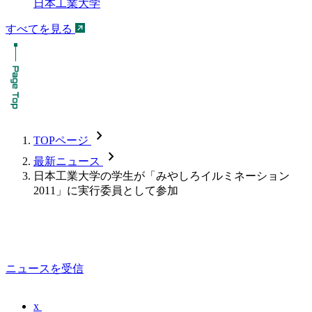
日本工業大学
すべてを見る
chevron_forward
TOPページ
chevron_forward
最新ニュース
日本工業大学の学生が「みやしろイルミネーション
2011」に実行委員として参加
ニュースを受信
x