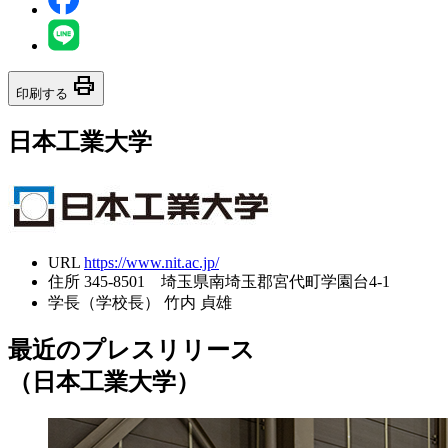
print
印刷する
日本工業大学
URL
https://www.nit.ac.jp/
住所
345-8501 埼玉県南埼玉郡宮代町学園台4-1
学長（学校長）
竹内 貞雄
最近のプレスリリース
（日本工業大学）