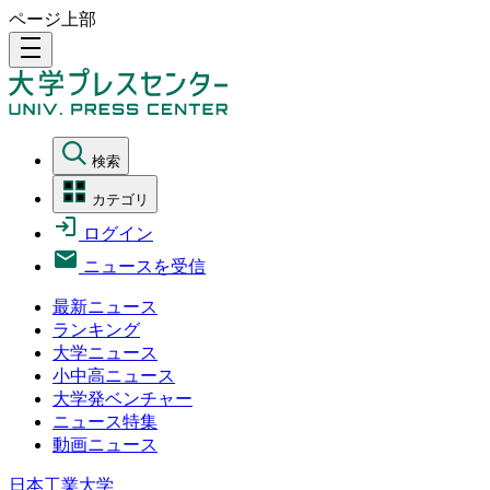
ページ上部
density_medium
検索
カテゴリ
ログイン
ニュースを受信
最新ニュース
ランキング
大学ニュース
小中高ニュース
大学発ベンチャー
ニュース特集
動画ニュース
日本工業大学