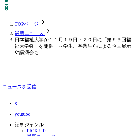
chevron_forward
TOPページ
chevron_forward
最新ニュース
日本福祉大学が１１月１９日・２０日に「第５９回福
祉大学祭」を開催 ～学生、卒業生らによる企画展示
や講演会も
ニュースを受信
x
youtube
記事ジャンル
PICK UP