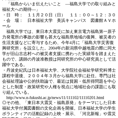
「福島からいま伝えたいこと ―福島大学での取り組みと
福祉大への期待―」
・日 時： １１月２０日（日） １１：００～１２：３０
・会 場： 日本福祉大学 美浜キャンパス 図書館ＡＶホ
ール
福島大学では、東日本大震災に加え東京電力福島第一原子
力発電所の事故の影響も甚大な福島県地域の復興、被災者の
生活支援などに寄与するため、今年4月に「福島大学災害復
興研究所」を設立した。2004年の新潟県中越地震の際に同大
学が旧山古志村への被災者支援に携わった実績等を踏まえた
もので、講師の丹波准教授は同研究所の中心研究員として活
躍中である。
・丹波史紀氏は日本福祉大学、大学院社会福祉学研究科博士
課程中退後、２００４年３月から福島大学に赴任。専門は社
会福祉理論や公的扶助論で、最近は貧困・低所得問題を中心
とした制度・政策研究や人権を視点に地域社会の課題にも取
り組んでいる。
http://www.n-fukushi.ac.jp/news/11/111102/11110201.html
◎その他、「東日本大震災・福島原発」をテーマにした日本
福祉大学付属図書館の文化企画を開催。日本福祉大学の学生
ボランティアの活動記録の上映・展示、「河北新報」や震災