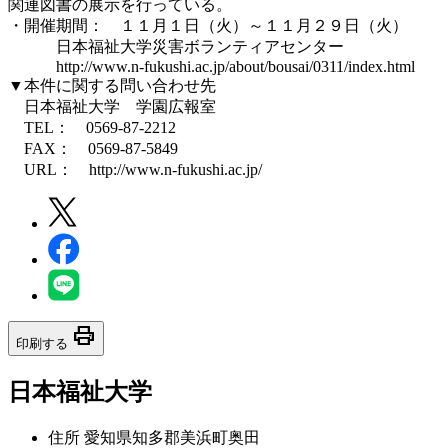
関連図書の展示を行っている。
・開催期間： １１月１日（火）～１１月２９日（火）
日本福祉大学災害ボランティアセンター
http://www.n-fukushi.ac.jp/about/bousai/0311/index.html
▼本件に関する問い合わせ先
日本福祉大学 学園広報室
TEL： 0569-87-2212
FAX： 0569-87-5849
URL： http://www.n-fukushi.ac.jp/
print
印刷する
日本福祉大学
住所
愛知県知多郡美浜町奥田