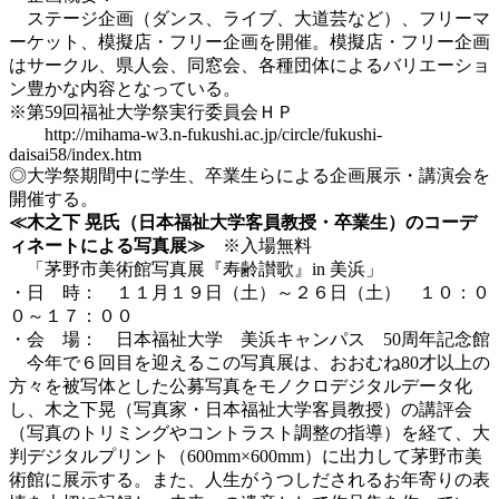
ステージ企画（ダンス、ライブ、大道芸など）、フリーマ
ーケット、模擬店・フリー企画を開催。模擬店・フリー企画
はサークル、県人会、同窓会、各種団体によるバリエーショ
ン豊かな内容となっている。
※第59回福祉大学祭実行委員会ＨＰ
http://mihama-w3.n-fukushi.ac.jp/circle/fukushi-
daisai58/index.htm
◎大学祭期間中に学生、卒業生らによる企画展示・講演会を
開催する。
≪木之下 晃氏（日本福祉大学客員教授・卒業生）のコーデ
ィネートによる写真展≫
※入場無料
「茅野市美術館写真展『寿齢讃歌』in 美浜」
・日 時： １１月１９日（土）～２６日（土） １０：０
０～１７：００
・会 場： 日本福祉大学 美浜キャンパス 50周年記念館
今年で６回目を迎えるこの写真展は、おおむね80才以上の
方々を被写体とした公募写真をモノクロデジタルデータ化
し、木之下晃（写真家・日本福祉大学客員教授）の講評会
（写真のトリミングやコントラスト調整の指導）を経て、大
判デジタルプリント（600mm×600mm）に出力して茅野市美
術館に展示する。また、人生がうつしだされるお年寄りの表