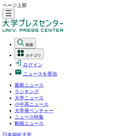
ページ上部
density_medium
検索
カテゴリ
ログイン
ニュースを受信
最新ニュース
ランキング
大学ニュース
小中高ニュース
大学発ベンチャー
ニュース特集
動画ニュース
日本福祉大学