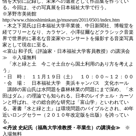
情を大切に記録し、未来への遺産として作品集を作ってい
る。今回は、その写真展を日本福祉大学で行う。
※茅野市美術館
http://www.chinoshiminkan.jp/museum/2011/0501/index.htm
・木之下晃氏は日本福祉大学卒業後、中日新聞社、博報堂を
経てフリーとなり、カラヤン、小澤征爾などクラシック音楽
界で世界的に著名な音楽家やコンサートを撮影する音楽写真
家として現在に至る。
≪富山 和子氏（評論家・日本福祉大学客員教授）の講演会
≫ ※入場無料
「水と緑と土 今こそ土台から国土利用のあり方を考えよ
う」
・日 時： １１月１９日（土） １０：００～１２：００
・会 場： 日本福祉大学 美浜キャンパス 文化ホール
講師の富山氏は水問題を森林林業の問題にまで深め、「水
田はダム」の理論でも知られる。日本のレイチェル・カーソ
ンと呼ばれ、その総合的な研究は「富山学」といわれてい
る。著書『水と緑と土』は環境問題のバイブルとされ、40年
近いロングセラー（２０１０年改定版を出版）を誇ってい
る。
≪丹波 史紀氏（福島大学准教授・卒業生）の講演会≫
※
入場無料