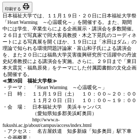
print
印刷する
日本福祉大学では、１１月１９日・２０日に日本福祉大学祭
「Heart Warming ～心温暖化～」を開催する。また、期間
中には学生、卒業生らによる企画展示・講演会を多数開催。
２６日まで写真家で同大客員教授・木之下晃氏のコーディネ
ートによる写真展を開くほか、１９日には「水田はダム」の
理論で知られる環境問題評論家・富山和子氏による講演会
を、また２０日には福島大学災害復興研究所で活躍中の丹波
史紀准教授による講演会を実施。さらに、２９日まで「東日
本大震災・福島原発」をテーマにした付属図書館の文化企画
も開催する。
≪第59回 福祉大学祭≫
・テーマ： 「Heart Warming ～心温暖化～」
・日 時： １１月１９日（土） １０：００～２０：００
１１月２０日（日） １０：００～１９：００
・会 場： 日本福祉大学 美浜キャンパス
（愛知県知多郡美浜町奥田）
http://www.n-
fukushi.ac.jp/about/campus/access/index.html
・アクセス： 名古屋鉄道 知多新線「知多奥田」駅下車
・企画概要：