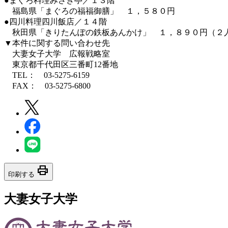
●まぐろ料理みさき亭／１３階
福島県「まぐろの福福御膳」 １，５８０円
●四川料理四川飯店／１４階
秋田県「きりたんぽの鉄板あんかけ」 １，８９０円（２
▼本件に関する問い合わせ先
大妻女子大学 広報戦略室
東京都千代田区三番町12番地
TEL： 03-5275-6159
FAX： 03-5275-6800
print
印刷する
大妻女子大学