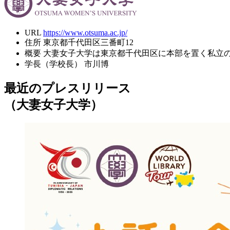
URL
https://www.otsuma.ac.jp/
住所
東京都千代田区三番町12
概要
大妻女子大学は東京都千代田区に本部を置く私立
学長（学校長）
市川博
最近のプレスリリース
（大妻女子大学）