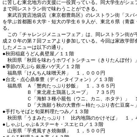
に苦しむ東北地方の支援に一役買っている。同大学生がシェ
まで同レストラン街で味わうことができる。
東武百貨店池袋店（東京都豊島区）のレストラン街「スパイ
を学ぶ首都圏６大学・短大の学生６９人が、東北６県（青森
る。
この「チャレンジメニューフェア」は、同レストラン街が平
成２０年の第７回フェアより参加している。今回は家政学部
したメニューは以下の通り。
●秋田稲庭うどん眞壁屋／１１階
秋田県「秋田を味わうホワイトシチュー（きりたんぽ付）
●季節の天ぷら 銀座ハゲ天／１２階
福島県「けんちん味噌天丼」 １，０００円
●台北・点心鼎泰豊（ディンタイフォン）／１３階
福島県 Ａ「蟹肉たっぷり炒飯」 １，３６５円
Ｂ「東北産土鶏蒸しスープ」 ７３５円
Ｃ「海鮮３種小籠包（ウニ、カニ、ホタテ）」 １
Ｄ「大漁願う秋の大豊作～柿たっぷり杏仁豆腐～」
●手打ちそばと旬菜料理たつみ／１３階
秋田県「うまみたっぷり！ 比内地鶏のかけそば」 １，
●しゃぶしゃぶ＆ステーキ・スエヒロ／１３階
山形県「芋煮風すき焼御膳」 １，５００円