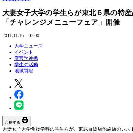
大妻女子大学の学生らが東北６県の特産
「チャレンジメニューフェア」開催
2011.11.16 07:00
大学ニュース
イベント
産官学連携
学生の活動
地域貢献
print
印刷する
大妻女子大学食物学科の学生らが、東武百貨店池袋店のレス