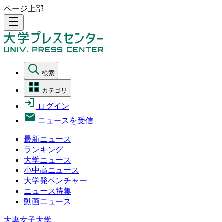
ページ上部
density_medium
検索
カテゴリ
ログイン
ニュースを受信
最新ニュース
ランキング
大学ニュース
小中高ニュース
大学発ベンチャー
ニュース特集
動画ニュース
大妻女子大学