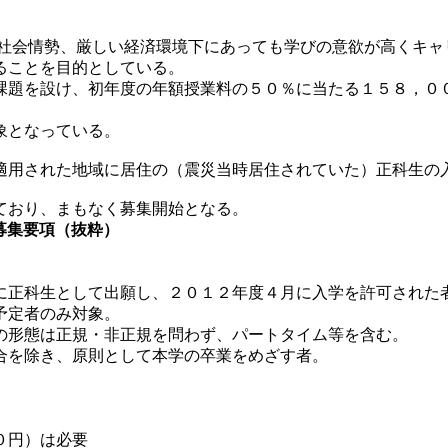
不安定な社会情勢、厳しい経済環境下にあっても学びの意欲が高く
ることを目的としている。
題を設け、初年度の年額授業料の５０％に当たる１５８，０
象となっている。
適用された地域に居住の（震災当時居住されていた）正科生の
ており、まもなく募集開始となる。
募集要項（抜粋）
正科生として出願し、２０１２年度４月に入学を許可された
定者のみ対象。
の形態は正規・非正規を問わず、パートタイム等を含む。
合を除き、原則として本学の卒業をめざす者。
０円）は必要