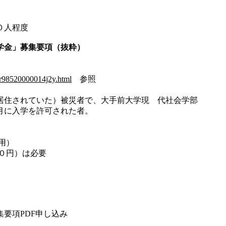
０人程度
学金」募集要項（抜粋）
2r98520000014j2y.html
参照
居住されていた）被災者で、大手前大学現 代社会学部
月に入学を許可された者。
用）
０円）は必要
要項PDF申し込み