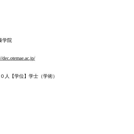
養学院
://dec.otemae.ac.jp/
００人【学位】学士（学術）