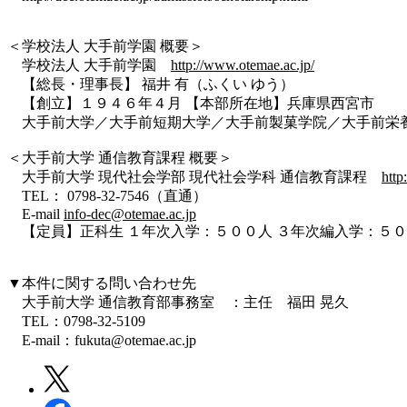
＜学校法人 大手前学園 概要＞
学校法人 大手前学園
http://www.otemae.ac.jp/
【総長・理事長】 福井 有（ふくい ゆう）
【創立】１９４６年４月 【本部所在地】兵庫県西宮市
大手前大学／大手前短期大学／大手前製菓学院／大手前栄
＜大手前大学 通信教育課程 概要＞
大手前大学 現代社会学部 現代社会学科 通信教育課程
http
TEL： 0798-32-7546（直通）
E-mail
info-dec@otemae.ac.jp
【定員】正科生 １年次入学：５００人 ３年次編入学：５
▼本件に関する問い合わせ先
大手前大学 通信教育部事務室 ：主任 福田 晃久
TEL：0798-32-5109
E-mail：fukuta@otemae.ac.jp