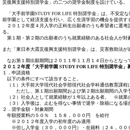
災復興支援特別奨学金」の二つの奨学金制度を設けている。
「大手前学園STUDY FOR LIFE 特別奨学金」は、
前学園として経済支援を行い、広く生涯学習の機会を提供す
２０１２年度４月入学の正科生出願者のうち希望者に選考課
る。
第１期・第２期の出願者のうち就業経験のある社会人が対
また「東日本大震災復興支援特別奨学金」は、災害救助法が
なお第１期出願期間は２０１１年１１月１４日からとなっ
２０１２年度「大手前学園
STUDY FOR LIFE
特別奨学金」
１．申請資格
以下の条件にすべて該当すること。
（１）大手前大学現代社会学部現代社会学科通信教育課程に
ただし、第１期出願期間および第２期出願期間の入学予
（２）社会人として就業経験が１年以上ある者。 ※就業
（３）入学後は、止むを得ない事情で退学・除籍になる場
２．奨学金額・対象期間
年額授業料の５０％ １５８，０００円 を給付
※２０１２年度入学の初年度のみ適用
※但し入学金（３０，０００円）・在籍料（２４，００