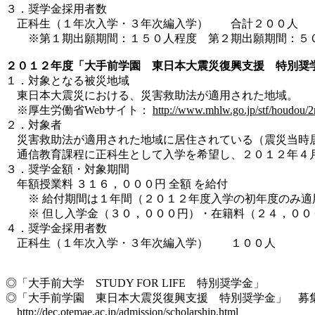
３．奨学金採用者数
正科生（１年次入学・３年次編入学） 合計２００人
※第１期出願期間：１５０人程度 第２期出願期間：５
２０１２年度「大手前学園 東日本大震災復興支援 特別奨
１．対象となる被災地域
東日本大震災における、災害救助法が適用された地域。
※厚生労働省Webサイト：
http://www.mhlw.go.jp/stf/houdou/
２．対象者
災害救助法が適用された地域に居住されている（震災当時
通信教育課程に正科生として入学を希望し、２０１２年４
３．奨学金額・対象期間
年額授業料 ３１６，０００円 全額 を給付
※ 給付期間は１年間（２０１２年度入学の初年度のみ適
※ 但し入学金（３０，０００円）・在籍料（２４，００
４．奨学金採用者数
正科生（１年次入学・３年次編入学） １００人
◎「大手前大学 STUDY FOR LIFE 特別奨学金」
◎「大手前学園 東日本大震災復興支援 特別奨学金」 募集
http://dec.otemae.ac.jp/admission/scholarship.html