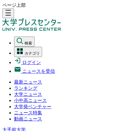
ページ上部
density_medium
検索
カテゴリ
ログイン
ニュースを受信
最新ニュース
ランキング
大学ニュース
小中高ニュース
大学発ベンチャー
ニュース特集
動画ニュース
大手前大学