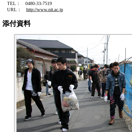
TEL： 0480-33-7519
URL：
http://www.nit.ac.jp
添付資料