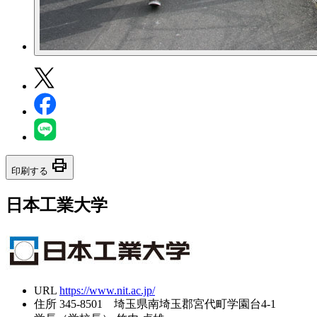
print
印刷する
日本工業大学
URL
https://www.nit.ac.jp/
住所
345-8501 埼玉県南埼玉郡宮代町学園台4-1