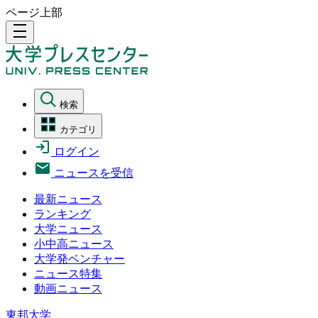
ページ上部
density_medium
検索
カテゴリ
ログイン
ニュースを受信
最新ニュース
ランキング
大学ニュース
小中高ニュース
大学発ベンチャー
ニュース特集
動画ニュース
東邦大学