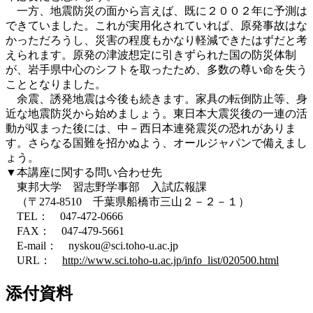
一方、地震防災の面から言えば、既に２００２年に予測は
できていました。これが実用化されていれば、原発事故はな
かっただろうし、災害の程度もかなり軽減できたはずだと考
えられます。原発の津波想定に引きずられた国の防災体制
が、岩手県中心のシフトを取ったため、多数の尊い命を失う
こととなりました。
余震、誘発地震は今後も続きます。家具の転倒防止等、身
近な地震防災から始めましょう。東日本大震災後の一連の活
動が収まった後には、中－西日本連発震災の恐れがありま
す。さらなる国難を招かぬよう、オールジャパンで備えまし
ょう。
▼本講座に関する問い合わせ先
東邦大学 習志野学事部 入試広報課
（〒274-8510 千葉県船橋市三山２－２－１）
TEL： 047-472-0666
FAX： 047-479-5661
E-mail： nyskou@sci.toho-u.ac.jp
URL：
http://www.sci.toho-u.ac.jp/info_list/020500.html
添付資料