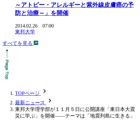
～アトピー・アレルギーと紫外線皮膚癌の予
防と治療～」を開催
2014.02.26 07:00
東邦大学
すべてを見る
chevron_forward
TOPページ
chevron_forward
最新ニュース
東邦大学理学部が１１月５日に公開講座「東日本大震
災に学ぶ」を開催――テーマは「地震列島に生きる」