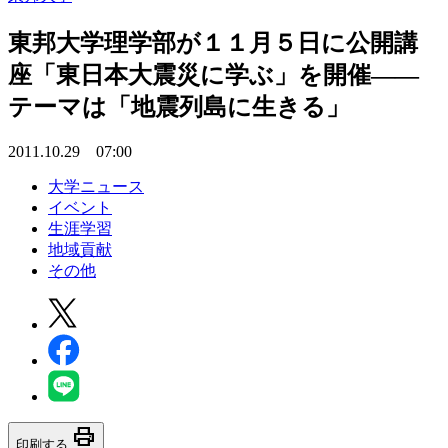
東邦大学理学部が１１月５日に公開講
座「東日本大震災に学ぶ」を開催――
テーマは「地震列島に生きる」
2011.10.29 07:00
大学ニュース
イベント
生涯学習
地域貢献
その他
print
印刷する