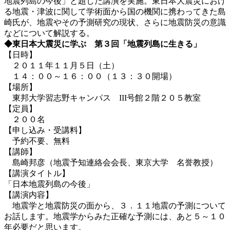
地震列島の今後」と題した講演を実施。東日本大震災におけ
る地震・津波に関して学術面から国の機関に携わってきた島
崎氏が、地震やその予測研究の現状、さらに地震防災の意識
などについて解説する。
◆東日本大震災に学ぶ 第３回「地震列島に生きる」
【日時】
２０１１年１１月５日（土）
１４：００～１６：００（１３：３０開場）
【場所】
東邦大学習志野キャンパス III号館２階２０５教室
【定員】
２００名
【申し込み・受講料】
予約不要、無料
【講師】
島崎邦彦（地震予知連絡会会長、東京大学 名誉教授）
【講演タイトル】
「日本地震列島の今後」
【講演内容】
地震学と地震防災の面から、３．１１地震の予測について
お話します。地震学からみた正確な予測には、あと５～１０
年必要だと思います。