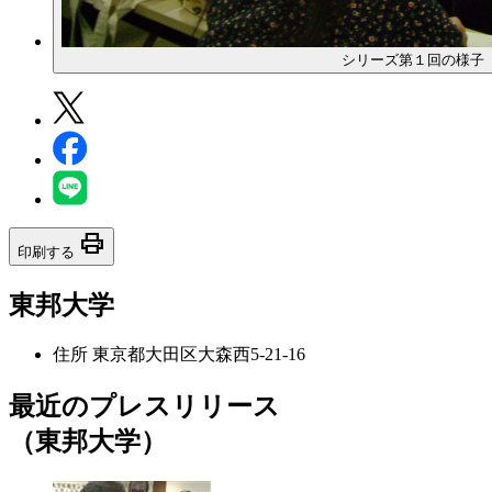
シリーズ第１回の様子
print
印刷する
東邦大学
住所
東京都大田区大森西5-21-16
最近のプレスリリース
（東邦大学）