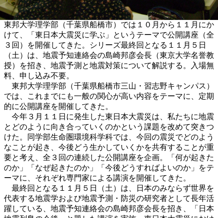
東邦大学理学部（千葉県船橋市）では１０月から１１月にか
けて、「東日本大震災に学ぶ」というテーマで公開講座（全
３回）を開催してきた。シリーズ最終回となる１１月５日
（土）は、地震予知連絡会の島崎邦彦会長（東京大学名誉教
授）を招き、地震予測と地震対策について解説する。入場無
料、申し込み不要。
東邦大学理学部（千葉県船橋市三山・習志野キャンパス）
では、これまでにも一般の関心が高い内容をテーマに、定期
的に公開講座を開催してきた。
今年３月１１日に発生した東日本大震災は、私たちに地震
とどのように向き合っていくのかという課題を改めて突きつ
けた。同学部生命圏環境科学科では、今回の震災でどのよう
なことが起き、今後どう生かしていくかを共有することが重
要と考え、全３回の連続した公開講座を企画。「何が起きた
のか」「なぜ起きたのか」「今後どうすればよいのか」をテ
ーマに、それぞれ専門家による講演を開催してきた。
最終回となる１１月５日（土）は、日本のみならず世界を
代表する地震学および地震予測・防災の研究者として長年活
躍している、地震予知連絡会の島崎邦彦会長を招き、「日本