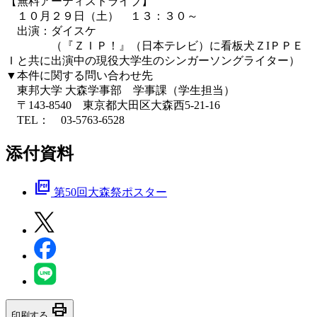
【無料アーティストライブ】
１０月２９日（土） １３：３０～
出演：ダイスケ
（『ＺＩＰ！』（日本テレビ）に看板犬ＺIＰＰＥ
Ｉと共に出演中の現役大学生のシンガーソングライター）
▼本件に関する問い合わせ先
東邦大学 大森学事部 学事課（学生担当）
〒143-8540 東京都大田区大森西5-21-16
TEL： 03-5763-6528
添付資料
picture_as_pdf
第50回大森祭ポスター
print
印刷する