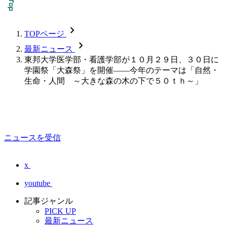
chevron_forward
TOPページ
chevron_forward
最新ニュース
東邦大学医学部・看護学部が１０月２９日、３０日に
学園祭「大森祭」を開催――今年のテーマは「自然・
生命・人間 ～大きな森の木の下で５０ｔｈ～」
ニュースを受信
x
youtube
記事ジャンル
PICK UP
最新ニュース