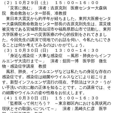
（２）１０月２９日（土） １５：００～１６：００
「災害に挑む」 演者：吉原克則 医療センター大森病
院 救命救急センター部長、准教授
東日本大震災から約半年が経ちました。東邦大医療センタ
ー大森病院救命救急センター部長の吉原克則先生は、震災後
被災地である宮城県気仙沼市や福島県郡山市で活動し、東邦
大学医療センターの災害医療の中心的役割をされてきまし
た。今回先生の講演で現地でのお話を伺い、今私たちにでき
ることは何か考えてみるのはいかがでしょう。
（３）１０月３０日（日） １３：００～１４：３０
「身近な感染症・大事な感染症 ～風邪・肺炎からインフ
ルエンザ大流行まで～」 演者：舘田一博 医学部 微生
物・感染症学講座 教授
風邪、肺炎、インフルエンザなどは私たちの身近な存在の
感染症です。感染症は細菌やウイルスなどにより起こりま
す。新型インフルエンザ流行の現在、予防法はマスク・うが
い手洗いの次に敵の正体を知ることです。この講座では、そ
の細菌やウイルスの姿や性格をお伝えします。
（４）１０月３０日（日） １５：００～１６：３０
「監察医って何だろう？ ～東京都区内における異状死の
現状とその取扱いについて～」 演者：黒崎久仁彦 医学