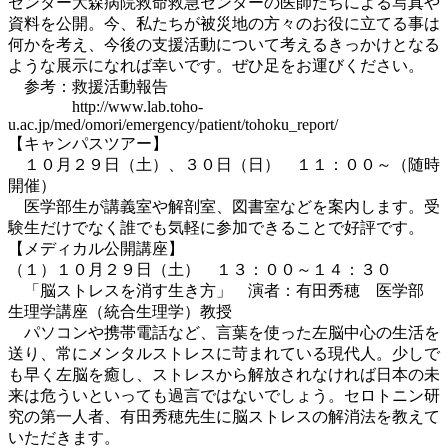
センター大森病院救命救急センターの医師たちによる写真や
資料を公開。今、私たちが被災地の方々のお役に立てる事は
何かを考え、今後の支援活動について考えるきっかけとなる
ような展示になれば幸いです。ぜひ足をお運びください。
参考：救援活動報告
http://www.lab.toho-
u.ac.jp/med/omori/emergency/patient/tohoku_report/
【キャンパスツアー】
１０月２９日（土）、３０日（日） １１：００～（随時
開催）
医学部生が講義室や解剖室、図書室などを案内します。受
験生だけでなく誰でも気軽に参加できることで好評です。
【メディカル公開講座】
（１）１０月２９日（土） １３：００～１４：３０
「脳ストレスを消す生き方」 演者：有田秀穂 医学部
生理学講座（統合生理学）教授
パソコンや携帯電話など、言葉を使った左脳中心の生活を
送り、常にメンタルストレスに苛まれている現代人。少しで
も早く左脳を癒し、ストレスから解放されなければ日本の未
来は危ういといっても過言ではないでしょう。セロトニン研
究の第一人者、有田秀穂先生に脳ストレスの解消法を教えて
いただきます。