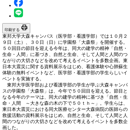
print
印刷する
東邦大学大森キャンパス（医学部・看護学部）では１０月２
９日（土）、３０日（日）に学園祭「大森祭」を開催する。
５０回目の節目を迎える今年は、同大の建学の精神「自然・
生命・人間」に基づき、自然と生命、そして人間と人間のつ
ながりの大切さなどを改めて考えるイベントを多数企画。東
日本大震災に関する資料展示をはじめ、看護体験や心肺蘇生
体験の無料イベントなど、医学部・看護学部の学生らしいイ
ベントを実施する。
東邦大学医学部および看護学部の学生が学ぶ大森キャンパ
スの学園祭「大森祭」は、今年で５０回目を迎える。節目と
なる今年のテーマは、同大の建学の精神に基づき「自然・生
命・人間 ～大きな森の木の下で５０ｔｈ～」。学生らは、
東日本大震災における同大医療センター大森病院の医師らの
救援活動の資料展示をはじめ、自然と生命、そして人間と人
間のつながりの大切さなどを改めて考えるイベントを多数企
画した。