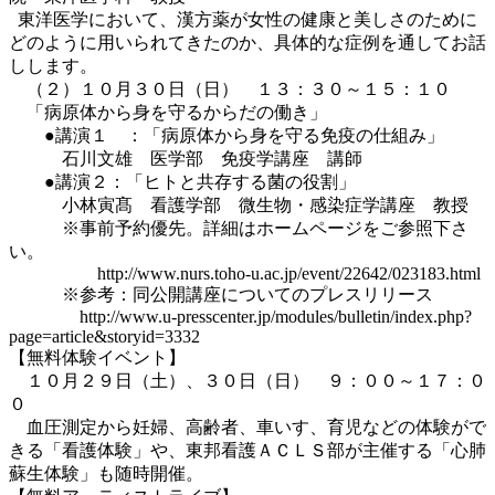
東洋医学において、漢方薬が女性の健康と美しさのために
どのように用いられてきたのか、具体的な症例を通してお話
しします。
（２）１０月３０日（日） １３：３０～１５：１０
「病原体から身を守るからだの働き」
●講演１ ：「病原体から身を守る免疫の仕組み」
石川文雄 医学部 免疫学講座 講師
●講演２：「ヒトと共存する菌の役割」
小林寅髙 看護学部 微生物・感染症学講座 教授
※事前予約優先。詳細はホームページをご参照下さ
い。
http://www.nurs.toho-u.ac.jp/event/22642/023183.html
※参考：同公開講座についてのプレスリリース
http://www.u-presscenter.jp/modules/bulletin/index.php?
page=article&storyid=3332
【無料体験イベント】
１０月２９日（土）、３０日（日） ９：００～１７：０
０
血圧測定から妊婦、高齢者、車いす、育児などの体験がで
きる「看護体験」や、東邦看護ＡＣＬＳ部が主催する「心肺
蘇生体験」も随時開催。