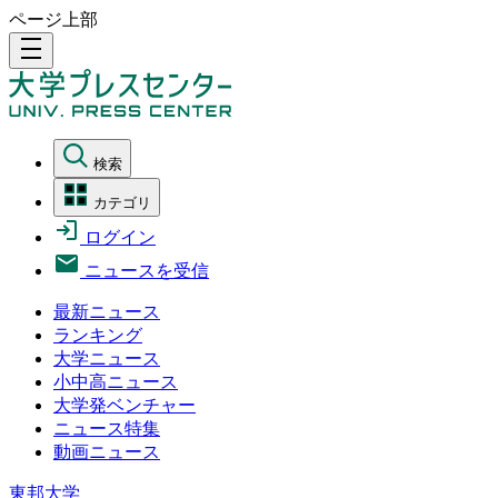
ページ上部
density_medium
検索
カテゴリ
ログイン
ニュースを受信
最新ニュース
ランキング
大学ニュース
小中高ニュース
大学発ベンチャー
ニュース特集
動画ニュース
東邦大学