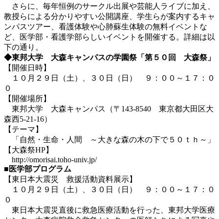
さらに、毎年恒例のサークル出展や芸能人ライブに加え、
教授らによる分かりやすい公開講座、学生らが案内するキャ
ンパスツアー、看護体験や心肺蘇生体験の無料イベントな
ど、医学部・看護学部らしいイベントを開催する。詳細は以
下の通り。
◆東邦大学 大森キャンパスの学園祭「第５０回 大森祭」
【開催日時】
１０月２９日（土）、３０日（日） ９：００～１７：０
０
【開催場所】
東邦大学 大森キャンパス（〒143-8540 東京都大田区大
森西5-21-16）
【テーマ】
「自然・生命・人間 ～大きな森の木の下で５０ｔｈ～」
【大森祭HP】
http://omorisai.toho-univ.jp/
■医学部プログラム
【東日本大震災 救援活動資料展示】
１０月２９日（土）、３０日（日） ９：００～１７：０
０
東日本大震災直後に救急医療活動を行った、東邦大学医療