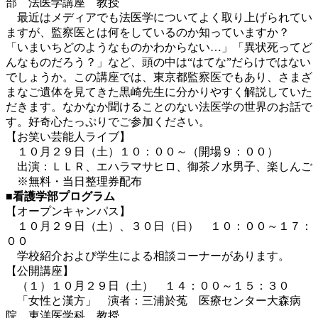
部 法医学講座 教授
最近はメディアでも法医学についてよく取り上げられてい
ますが、監察医とは何をしているのか知っていますか？
「いまいちどのようなものかわからない…」「異状死ってど
んなものだろう？」など、頭の中は“はてな”だらけではない
でしょうか。この講座では、東京都監察医でもあり、さまざ
まなご遺体を見てきた黒崎先生に分かりやすく解説していた
だきます。なかなか聞けることのない法医学の世界のお話で
す。好奇心たっぷりでご参加ください。
【お笑い芸能人ライブ】
１０月２９日（土）１０：００～（開場９：００）
出演：ＬＬＲ、エハラマサヒロ、御茶ノ水男子、楽しんご
※無料・当日整理券配布
■看護学部プログラム
【オープンキャンパス】
１０月２９日（土）、３０日（日） １０：００～１７：
００
学校紹介および学生による相談コーナーがあります。
【公開講座】
（１）１０月２９日（土） １４：００～１５：３０
「女性と漢方」 演者：三浦於菟 医療センター大森病
院 東洋医学科 教授