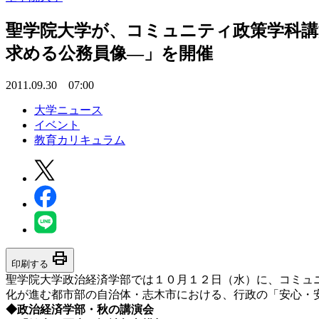
聖学院大学が、コミュニティ政策学科講
求める公務員像―」を開催
2011.09.30 07:00
大学ニュース
イベント
教育カリキュラム
print
印刷する
聖学院大学政治経済学部では１０月１２日（水）に、コミュ
化が進む都市部の自治体・志木市における、行政の「安心・
◆
政治経済学部・秋の講演会