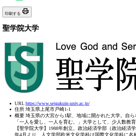
print
印刷する
聖学院大学
URL
https://www.seigakuin-univ.ac.jp/
住所
埼玉県上尾市戸崎1-1
概要
埼玉県の大宮から1駅、地域に開かれた大学。自
「一人を愛し、一人を育む。」大学として、少人数教育
【聖学院大学】1988年創立。政治経済学部（政治経済
年4月より、人文学部欧米文化学科は国際文化学科に名