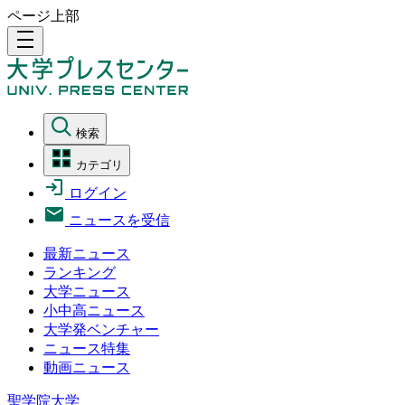
ページ上部
density_medium
検索
カテゴリ
ログイン
ニュースを受信
最新ニュース
ランキング
大学ニュース
小中高ニュース
大学発ベンチャー
ニュース特集
動画ニュース
聖学院大学