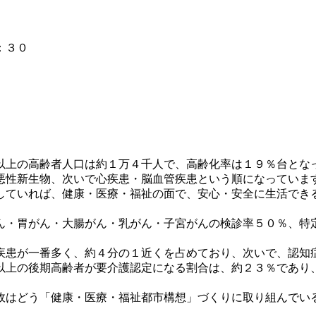
：３０
上の高齢者人口は約１万４千人で、高齢化率は１９％台とな
悪性新生物、次いで心疾患・脳血管疾患という順になっていま
ていれば、健康・医療・福祉の面で、安心・安全に生活でき
・胃がん・大腸がん・乳がん・子宮がんの検診率５０％、特
患が一番多く、約４分の１近くを占めており、次いで、認知
以上の後期高齢者が要介護認定になる割合は、約２３％であり
はどう「健康・医療・福祉都市構想」づくりに取り組んでい