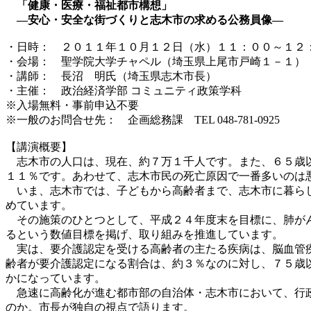
「健康・医療・福祉都市構想」
―安心・安全な街づくりと志木市の求める公務員像―
・日時： ２０１１年１０月１２日（水）１１：００～１２
・会場： 聖学院大学チャペル（埼玉県上尾市戸崎１－１）
・講師： 長沼 明氏（埼玉県志木市長）
・主催： 政治経済学部 コミュニティ政策学科
※入場無料・事前申込不要
※一般のお問合せ先： 企画総務課 TEL 048-781-0925
【講演概要】
志木市の人口は、現在、約７万１千人です。また、６５歳以
１１％です。あわせて、志木市民の死亡原因で一番多いのは
いま、志木市では、子どもから高齢者まで、志木市に暮らし
めています。
その施策のひとつとして、平成２４年度末を目標に、肺がん
るという数値目標を掲げ、取り組みを推進しています。
実は、要介護認定を受ける高齢者の主たる疾病は、脳血管疾
齢者が要介護認定になる割合は、約３％なのに対し、７５歳
かになっています。
急速に高齢化が進む都市部の自治体・志木市において、行政
のか。市長が独自の視点で語ります。