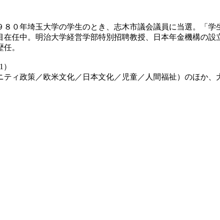
８０年埼玉大学の学生のとき、志木市議会議員に当選。「学
目在任中。明治大学経営学部特別招聘教授、日本年金機構の設
歴任。
1）
ティ政策／欧米文化／日本文化／児童／人間福祉）のほか、