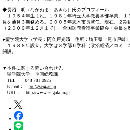
◆長沼 明（ながぬま あきら）氏のプロフィール
１９５４年生まれ。１９８１年埼玉大学教養学部卒業。１９
員を通算３期務める。２００５年志木市長就任。現在、２期
（２００９年１２月まで）、全国訪問看護事業協会・会長を
●聖学院大学（学長：阿久戸光晴 住所：埼玉県上尾市戸崎1-
１９８８年設立。大学は３学部６学科（政治経済／コミュニ
開設。
▼本件に関する問い合わせ先
聖学院大学 企画総務課
TEL： 048-781-0925
E-mail：
pru@seig.ac.jp
URL： http://www.seigakuin.jp