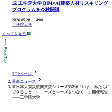
成 工学院大学 BIM×AI建築人材リスキリング
プログラムを今秋開講
2026.05.28 14:00
工学院大学
すべてを見る
chevron_forward
TOPページ
chevron_forward
最新ニュース
東日本大震災復興支援シリーズ第2弾「いま、私たちに
できること －ニーズとシーズをつなぐ－」開催報告
――工学院大学