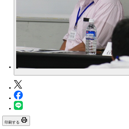
print
印刷する