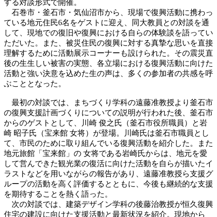
する対談形式で開催。
石巻市・釜石市・気仙沼市から、現場で復興活動に携わっ
ている地元住民6名をゲストに迎え、同大教員との対談を通
して、現地での復旧や復興における自らの体験談を語ってい
ただいた。また、被災住民の復興に対する真摯な思いを直接
理解するために活動展示コーナーも設けられた。その震災直
後の生生しい被害の実態、各立場における復興活動に向けた
活動と強い決意を込めた生の声は、多くの参加者の共感を呼
ぶこととなった。
最初の対談では、まちづくり学科の遠藤准教授より釜石市
の復興支援計画づくりについての説明が行われた後、釜石市
からのゲストとして、川崎 俊之氏（釜石市役所職員）と岩
崎 昭子氏（宝来館 女将）が登場。川崎氏は釜石市職員とし
て、市民のために取り組んでいる復興活動を紹介した。また
地元旅館「宝来館」の 女将である岩崎氏からは、地元を愛
して営んできた観光業の復活に向けた活動を自らが描いたイ
ラストなどを用いながらの報告があり、遠藤准教授ら支援グ
ループの活動を高く評価するとともに、今後も継続的な支援
を期待することを熱く語った。
次の対談では、建築デザイン学科の後藤治教授が恒久復興
住宅の建設に向けた支援活動と最新状況を紹介。現地から