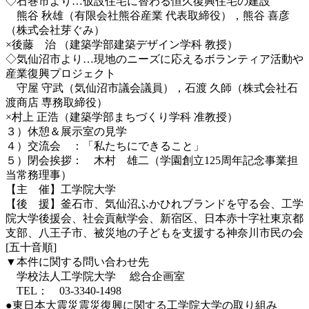
◇石巻市より…仮設住宅に替わる恒久復興住宅の建設
熊谷 秋雄（有限会社熊谷産業 代表取締役），熊谷 喜彦
（株式会社芽ぐみ）
×後藤 治 （建築学部建築デザイン学科 教授）
◇気仙沼市より…現地のニーズに応えるボランティア活動や
産業復興プロジェクト
守屋 守武（気仙沼市議会議員），石渡 久師（株式会社石
渡商店 専務取締役）
×村上 正浩（建築学部まちづくり学科 准教授）
３）休憩＆展示室の見学
４）交流会 ：「私たちにできること」
５）閉会挨拶： 木村 雄二（学園創立125周年記念事業担
当常務理事）
【主 催】工学院大学
【後 援】釜石市、気仙沼ふかひれブランドを守る会、工学
院大学後援会、社会貢献学会、新宿区、日本赤十字社東京都
支部、八王子市、被災地の子どもを支援する神奈川市民の会
[五十音順]
▼本件に関する問い合わせ先
学校法人工学院大学 総合企画室
TEL： 03-3340-1498
●東日本大震災震災復興に関する工学院大学の取り組み