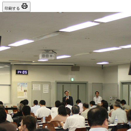
print
印刷する