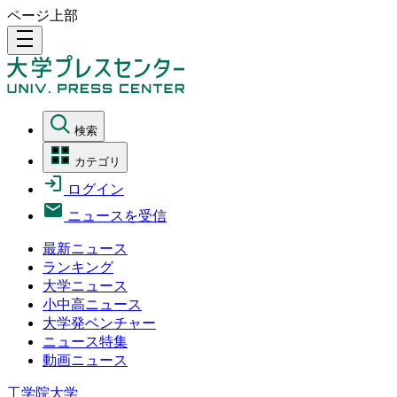
ページ上部
density_medium
検索
カテゴリ
ログイン
ニュースを受信
最新ニュース
ランキング
大学ニュース
小中高ニュース
大学発ベンチャー
ニュース特集
動画ニュース
工学院大学