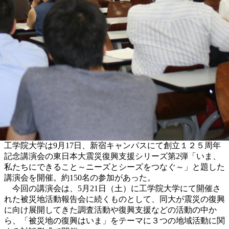
工学院大学は9月17日、新宿キャンパスにて創立１２５周年
記念講演会の東日本大震災復興支援シリーズ第2弾「いま、
私たちにできること～ニーズとシーズをつなぐ～」と題した
講演会を開催。約150名の参加があった。
今回の講演会は、5月21日（土）に工学院大学にて開催さ
れた被災地活動報告会に続くものとして、同大が震災の復興
に向け展開してきた調査活動や復興支援などの活動の中か
ら、「被災地の復興はいま」をテーマに３つの地域活動に関