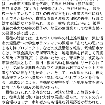
は、石巻市の建設業を代表して熊谷 秋雄氏（熊谷産業）、
熊谷 喜彦氏（芽ぐみ）が登場された。熊谷秋雄氏は、震災
後一か月でいち早く自社の復興宣言を行い事業の再生に取り
組んできた様子や、貴重な萱葺き屋根の旧家の再生、行政に
対する課題などを語られ、また、熊谷 喜彦氏からは、被災
直後の甚大な被害の様子や、地元の建設業として復興支援へ
の要望を熱く語った。
最後の対談では、まちづくり学科の村上准教授が、気仙沼
市の避難所への学生ボランティアの派遣や「あなたの思い出
まもり隊プロジェクト」などの支援活動を報告。気仙沼市か
らは、市議会議員の守屋守武氏と、地場産業を代表して石渡
久師氏（石渡商店）に登場いただいた。守屋氏は、被災地の
市議会議員として、復旧・復興活動を積極的にリードされて
おり、気仙沼復興協会の設立や復興屋台村プロジェクトの推
進などの活動などを紹介した。そして、石渡氏からは、被災
地応援ファンドへ参加や「気仙沼ふかひれブランドを守る
会」結成などによる、危機的な被害を受けた地場産業を復活
に向けた取り組みの報告があった。
最後に行われた交流会では、対談で登場した教員を中心
に、復興支援に取り組む方針や展望が語られ、ゲストの方々
や会場のセミナー参加者からも活発な質疑応答が行われた。