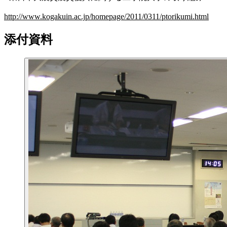
http://www.kogakuin.ac.jp/homepage/2011/0311/ptorikumi.html
添付資料