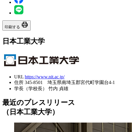
print
印刷する
日本工業大学
URL
https://www.nit.ac.jp/
住所
345-8501 埼玉県南埼玉郡宮代町学園台4-1
学長（学校長）
竹内 貞雄
最近のプレスリリース
（日本工業大学）