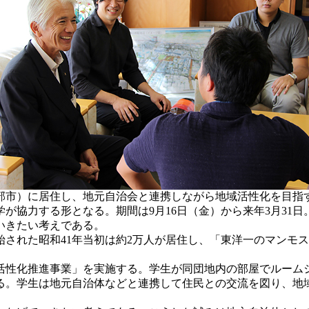
部市）に居住し、地元自治会と連携しながら地域活性化を目指
が協力する形となる。期間は9月16日（金）から来年3月31
いきたい考えである。
された昭和41年当初は約2万人が居住し、「東洋一のマンモ
性化推進事業」を実施する。学生が同団地内の部屋でルーム
る。学生は地元自治体などと連携して住民との交流を図り、地