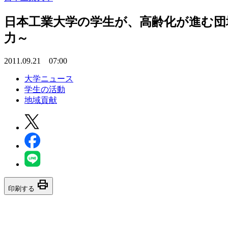
日本工業大学の学生が、高齢化が進む団
力～
2011.09.21 07:00
大学ニュース
学生の活動
地域貢献
print
印刷する