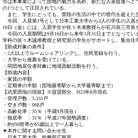
市は本事業によって団地の魅力を高め、新たな入居促進へと
の1つとして注目されている。
また、学生にとっても、普段の生活の中での世代を超えた交
今回、入居第1号として日本工業大学から2人の学生の入居が
16日（金）には、入居学生や佐々木准教授らが石川良三市長
今回の入居期間は9月16日から来年3月31日までとなって
学科の佐々木誠准教授と研究室の学生がサポートし、集合住
【助成対象の条件】
・2人以上でルームシェアリングし、住民登録を行う。
・大学から推薦を受けている。
・同団地居住者対象に地域貢献活動を行う。
【助成内容】
・家賃の半額
・定期券の半額（団地最寄駅から大学最寄駅まで）
【武里団地の現状】※賃貸部分、H23年8月現在
・管理戸数：5,331戸
・空き戸数：998戸
・高齢化率：35％（平成9月現在）
・独居率 ：31％（平成17年国勢調査）
・約950世帯が65歳以上で一人暮らし
▼本件に関する問い合わせ先
日本工業大学 総務部広報室