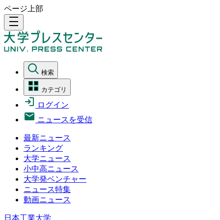
ページ上部
density_medium
検索
カテゴリ
ログイン
ニュースを受信
最新ニュース
ランキング
大学ニュース
小中高ニュース
大学発ベンチャー
ニュース特集
動画ニュース
日本工業大学