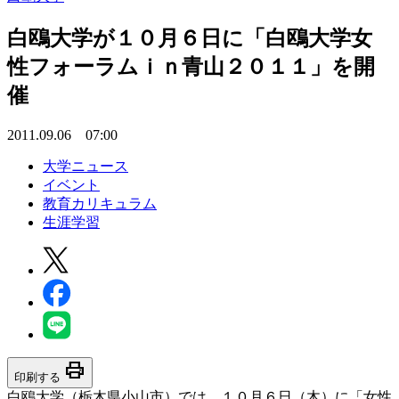
白鴎大学が１０月６日に「白鴎大学女
性フォーラムｉｎ青山２０１１」を開
催
2011.09.06 07:00
大学ニュース
イベント
教育カリキュラム
生涯学習
print
印刷する
白鴎大学（栃木県小山市）では、１０月６日（木）に「女性