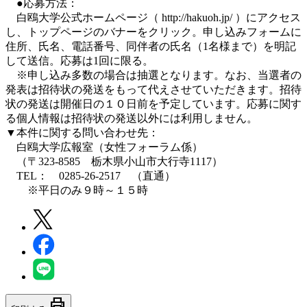
●応募方法：
白鴎大学公式ホームページ（ http://hakuoh.jp/ ）にアクセス
し、トップページのバナーをクリック。申し込みフォームに
住所、氏名、電話番号、同伴者の氏名（1名様まで）を明記
して送信。応募は1回に限る。
※申し込み多数の場合は抽選となります。なお、当選者の
発表は招待状の発送をもって代えさせていただきます。招待
状の発送は開催日の１０日前を予定しています。応募に関す
る個人情報は招待状の発送以外には利用しません。
▼本件に関する問い合わせ先：
白鴎大学広報室（女性フォーラム係）
（〒323-8585 栃木県小山市大行寺1117）
TEL： 0285-26-2517 （直通）
※平日のみ９時～１５時
print