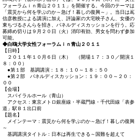
フォーラムｉｎ青山２０１１」を開催する。今回のテーマは
「震災から何を学ぶのか～急げ！暮しの復興～」。当日は嶌
信彦教授による講演に加え、評論家の大宅映子さん、女優の
東ちづるさんらを招き、パネルディスカッションを行う。応
募締め切りは９月２０日（火）消印有効、男女を問わず参加
可能。
◆白鴎大学女性フォーラムｉｎ青山２０１１
【日時】
２０１１年１０月６日（木） （開場１７：３０／開演１
８：００）
●第１部 基調講演：１８：１０～１８：５０
●第２部 パネルディスカッション：１９：００～２０：
００
【会場】
スパイラルホール（青山）
アクセス：東京メトロ銀座線・半蔵門線・千代田線「表参
道」駅Ｂ１出口前
【題名】
メインテーマ：震災から何を学ぶのか～急げ！暮しの復興
～
基調講演タイトル：日本は再生できる～国難を超えて