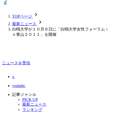
chevron_forward
TOPページ
chevron_forward
最新ニュース
白鴎大学が１０月６日に「白鴎大学女性フォーラムｉ
ｎ青山２０１１」を開催
ニュースを受信
x
youtube
記事ジャンル
PICK UP
最新ニュース
ランキング