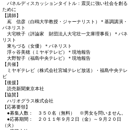
パネルディスカッションタイトル：震災に強い社会を創る
ために
【講師】
嶌 信彦（白鴎大学教授・ジャーナリスト）＊基調講演・
パネリスト
大宅映子（評論家 財団法人大宅壮一文庫理事長）＊パネ
リスト
東ちづる（女優）＊パネリスト
浮ヶ谷美穂（ミヤギテレビ）＊現地報告
大野智子（福島中央テレビ）＊現地報告
【共催】
ミヤギテレビ（株式会社宮城テレビ放送）・福島中央テレ
ビ
【後援】
読売新聞東京本社
【協賛】
ハリオグラス株式会社
【応募要領】
●募集人数： ３５０名（無料） ※男女を問いません。
●応募期間： ２０１１年９月２日（金）～９月２０日
（火）