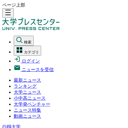
ページ上部
density_medium
検索
カテゴリ
ログイン
ニュースを受信
最新ニュース
ランキング
大学ニュース
小中高ニュース
大学発ベンチャー
ニュース特集
動画ニュース
白鴎大学