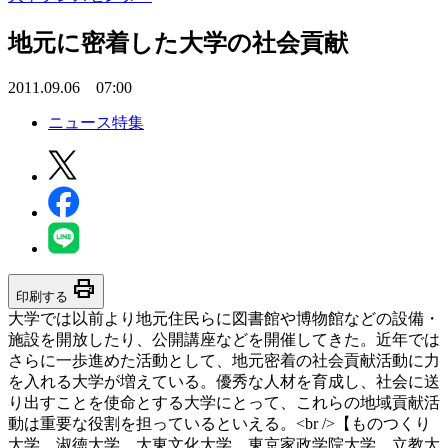
地元に密着した大学の社会貢献
2011.09.06 07:00
ニュース特集
print
印刷する
大学では以前より地元住民らに図書館や博物館などの設備・
施設を開放したり、公開講座などを開催してきた。近年では
さらに一歩進めた活動として、地元密着の社会貢献活動に力
を入れる大学が増えている。優秀な人材を育成し、社会に送
り出すことを使命とする大学にとって、これらの地域貢献活
動は重要な役割を担っているといえる。<br />【ものつくり
大学、淑徳大学、大東文化大学、東京家政学院大学、立教大