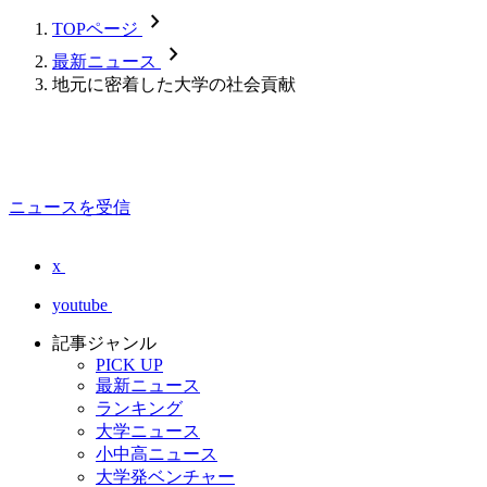
chevron_forward
TOPページ
chevron_forward
最新ニュース
地元に密着した大学の社会貢献
ニュースを受信
x
youtube
記事ジャンル
PICK UP
最新ニュース
ランキング
大学ニュース
小中高ニュース
大学発ベンチャー