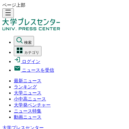
ページ上部
density_medium
検索
カテゴリ
ログイン
ニュースを受信
最新ニュース
ランキング
大学ニュース
小中高ニュース
大学発ベンチャー
ニュース特集
動画ニュース
大学プレスセンター