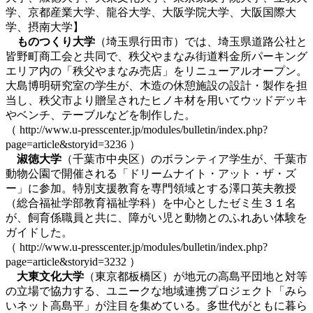
学、京都産業大学、龍谷大学、大阪学院大学、大阪国際大
学、摂南大学】
ものつくり大学
（埼玉県行田市）では、埼玉県道路公社と
皆野町商工会と共同で、秩父やまなみ街道料金所パーキング
エリア内の「秩父やまなみ売店」をリニューアルオープン。
大島博明研究室の学生が、木造の休憩施設の設計・製作を担
当し、秩父市より贈呈されたヒノキ材を用いてウッドデッキ
やベンチ、テーブルなどを制作した。
（ http://www.u-presscenter.jp/modules/bulletin/index.php?
page=article&storyid=3236 ）
淑徳大学
（千葉市中央区）のボランティア学生が、千葉市
動物公園で開催される「ドリームナイト・アット・ザ・ズ
ー」に参加。特別支援教育を専門領域とする澤口英夫教授
（総合福祉学部教育福祉学科）を中心としたゼミ生３１名
が、飼育係職員と共に、障がい児と動物とのふれあい体験を
ガイドした。
（ http://www.u-presscenter.jp/modules/bulletin/index.php?
page=article&storyid=3232 ）
大東文化大学
（東京都板橋区）が地元の高島平団地と対等
の立場で協力する、ユニークな地域連携プロジェクト「みら
いネット高島平」が注目を集めている。多世代がともに暮ら