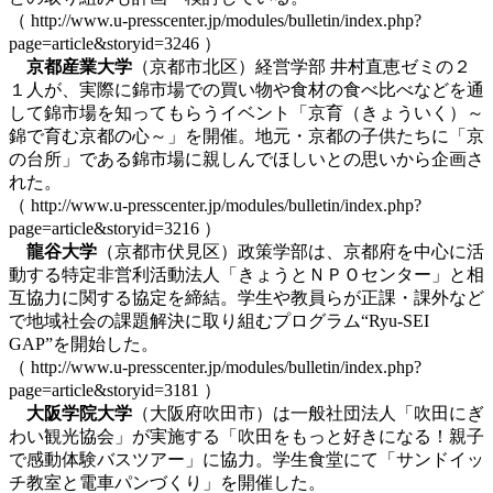
（ http://www.u-presscenter.jp/modules/bulletin/index.php?
page=article&storyid=3246 ）
京都産業大学
（京都市北区）経営学部 井村直恵ゼミの２
１人が、実際に錦市場での買い物や食材の食べ比べなどを通
して錦市場を知ってもらうイベント「京育（きょういく）～
錦で育む京都の心～」を開催。地元・京都の子供たちに「京
の台所」である錦市場に親しんでほしいとの思いから企画さ
れた。
（ http://www.u-presscenter.jp/modules/bulletin/index.php?
page=article&storyid=3216 ）
龍谷大学
（京都市伏見区）政策学部は、京都府を中心に活
動する特定非営利活動法人「きょうとＮＰＯセンター」と相
互協力に関する協定を締結。学生や教員らが正課・課外など
で地域社会の課題解決に取り組むプログラム“Ryu-SEI
GAP”を開始した。
（ http://www.u-presscenter.jp/modules/bulletin/index.php?
page=article&storyid=3181 ）
大阪学院大学
（大阪府吹田市）は一般社団法人「吹田にぎ
わい観光協会」が実施する「吹田をもっと好きになる！親子
で感動体験バスツアー」に協力。学生食堂にて「サンドイッ
チ教室と電車パンづくり」を開催した。