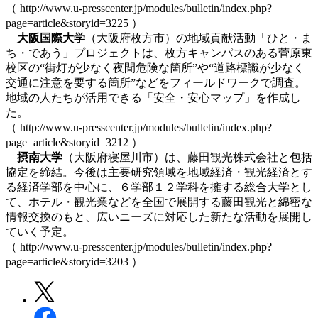
（ http://www.u-presscenter.jp/modules/bulletin/index.php?
page=article&storyid=3225 ）
大阪国際大学
（大阪府枚方市）の地域貢献活動「ひと・ま
ち・であう」プロジェクトは、枚方キャンパスのある菅原東
校区の“街灯が少なく夜間危険な箇所”や“道路標識が少なく
交通に注意を要する箇所”などをフィールドワークで調査。
地域の人たちが活用できる「安全・安心マップ」を作成し
た。
（ http://www.u-presscenter.jp/modules/bulletin/index.php?
page=article&storyid=3212 ）
摂南大学
（大阪府寝屋川市）は、藤田観光株式会社と包括
協定を締結。今後は主要研究領域を地域経済・観光経済とす
る経済学部を中心に、６学部１２学科を擁する総合大学とし
て、ホテル・観光業などを全国で展開する藤田観光と綿密な
情報交換のもと、広いニーズに対応した新たな活動を展開し
ていく予定。
（ http://www.u-presscenter.jp/modules/bulletin/index.php?
page=article&storyid=3203 ）