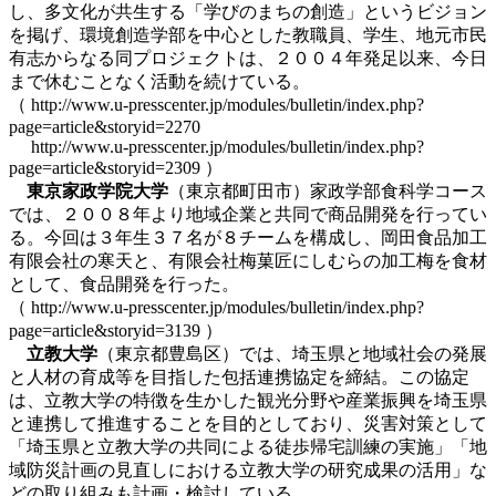
し、多文化が共生する「学びのまちの創造」というビジョン
を掲げ、環境創造学部を中心とした教職員、学生、地元市民
有志からなる同プロジェクトは、２００４年発足以来、今日
まで休むことなく活動を続けている。
（ http://www.u-presscenter.jp/modules/bulletin/index.php?
page=article&storyid=2270
http://www.u-presscenter.jp/modules/bulletin/index.php?
page=article&storyid=2309 ）
東京家政学院大学
（東京都町田市）家政学部食科学コース
では、２００８年より地域企業と共同で商品開発を行ってい
る。今回は３年生３７名が８チームを構成し、岡田食品加工
有限会社の寒天と、有限会社梅菓匠にしむらの加工梅を食材
として、食品開発を行った。
（ http://www.u-presscenter.jp/modules/bulletin/index.php?
page=article&storyid=3139 ）
立教大学
（東京都豊島区）では、埼玉県と地域社会の発展
と人材の育成等を目指した包括連携協定を締結。この協定
は、立教大学の特徴を生かした観光分野や産業振興を埼玉県
と連携して推進することを目的としており、災害対策として
「埼玉県と立教大学の共同による徒歩帰宅訓練の実施」「地
域防災計画の見直しにおける立教大学の研究成果の活用」な
どの取り組みも計画・検討している。