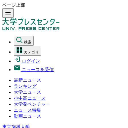
ページ上部
density_medium
検索
カテゴリ
ログイン
ニュースを受信
最新ニュース
ランキング
大学ニュース
小中高ニュース
大学発ベンチャー
ニュース特集
動画ニュース
東京歯科大学