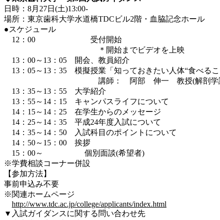
日時：8月27日(土)13:00-
場所：東京歯科大学水道橋TDCビル2階・血脇記念ホール
●スケジュール
12：00 受付開始
＊開始までビデオを上映
13：00～13：05 開会、教員紹介
13：05～13：35 模擬授業「知っておきたい人体“食べる
講師： 阿部 伸一 教授(解剖学講
13：35～13：55 大学紹介
13：55～14：15 キャンパスライフについて
14：15～14：25 在学生からのメッセージ
14：25～14：35 平成24年度入試について
14：35～14：50 入試科目のポイントについて
14：50～15：00 挨拶
15：00～ 個別面談(希望者)
※学費相談コーナー併設
【参加方法】
事前申込み不要
※関連ホームページ
http://www.tdc.ac.jp/college/applicants/index.html
▼入試ガイダンスに関する問い合わせ先