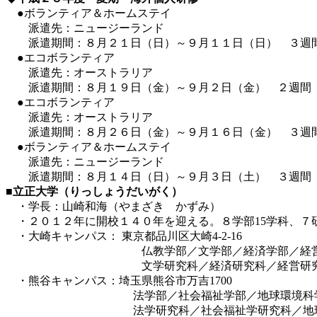
●ボランティア＆ホームステイ
派遣先：ニュージーランド
派遣期間：８月２１日（日）～９月１１日（日） ３週
●エコボランティア
派遣先：オーストラリア
派遣期間：８月１９日（金）～９月２日（金） ２週間
●エコボランティア
派遣先：オーストラリア
派遣期間：８月２６日（金）～９月１６日（金） ３週
●ボランティア＆ホームステイ
派遣先：ニュージーランド
派遣期間：８月１４日（日）～９月３日（土） ３週間
■立正大学（りっしょうだいがく）
・学長：山崎和海（やまざき かずみ）
・２０１２年に開校１４０年を迎える。８学部15学科、７
・大崎キャンパス： 東京都品川区大崎4-2-16
仏教学部／文学部／経済学部／経営学部
文学研究科／経済研究科／経営研究科／
・熊谷キャンパス：埼玉県熊谷市万吉1700
法学部／社会福祉学部／地球環境科
法学研究科／社会福祉学研究科／地球環