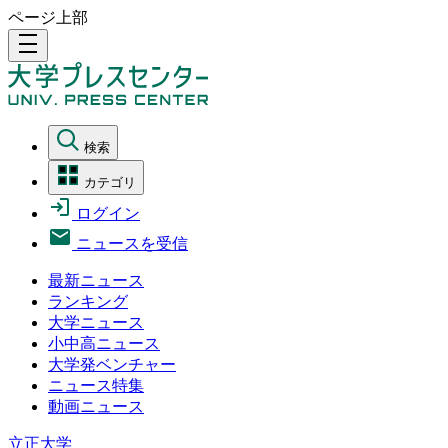
ページ上部
density_medium
検索
カテゴリ
ログイン
ニュースを受信
最新ニュース
ランキング
大学ニュース
小中高ニュース
大学発ベンチャー
ニュース特集
動画ニュース
立正大学