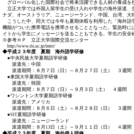
グローバル化した国際社会で将来活躍できる人材の養成を役
立正大学では外国人留学生の受け入れや学生の海外派遣、交
ナダ、オーストラリア、ニュージーランド、中国、台湾、大
こうした中、同大では今年も夏期休暇を利用した「海外語学
機能がついた携帯電話を携帯させることとなった。緊急時に
イトから学生にメッセージを送ることもできる。学生の安全
※参考ＨＰ 立正大学国際交流センター
http://www.ris.ac.jp/inter/
◆平成２３年度 夏期 海外語学研修
●中央民族大学夏期語学研修
派遣先：中国
派遣期間：８月７日（日）～８月２７日（土） ３週間
●東国大学夏期語学研修
派遣先：韓国
派遣期間：８月７日（日）～９月３日（土） ４週間
●ワシントン大学夏期語学研修
派遣先：アメリカ
派遣期間：８月６日（土）～８月２８日（日） ３週間
●SIT夏期語学研修
派遣先：ニュージーランド
派遣期間：８月13日（土）～９月１１日（日） ４週間
◆平成２３年度 夏期 海外個人研修