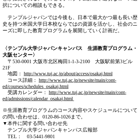
択についての相談もできる。
テンプルジャパンでは今後も、日本で最大かつ最も長い歴
史を持つ米国大学日本校ならではの資源を活かし、社会のニ
ーズに即した教育プログラムを展開していく計画だ。
〈テンプル大学ジャパンキャンパス 生涯教育プログラム・
大阪センター〉
〒530-0001 大阪市北区梅田1-1-3-2100 大阪駅前第3ビル
21F
地図：
http://www.tuj.ac.jp/about/access/osakaj.html
コース詳細：
http://www.tuj.ac.jp/newsite/main/cont-
ed/courses/schedules_osakaj.html
受講カレンダー：
http://www.tuj.ac.jp/newsite/main/cont-
ed/admissions/calendar_osakaj.html
※生涯教育プログラムのコース内容やスケジュールについて
の問い合わせは、0120-86-1026まで。
▼本件に関する問い合わせ先
テンプル大学ジャパンキャンパス広報部
TEL： 03-5441-9801