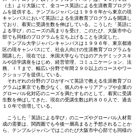
（土）より大阪にて、全コース英語による生涯教育プログラ
ムを提供する。テンプルジャパンは１９９６年から東京の現
キャンパスにおいて英語による生涯教育プログラムを開講し
ており、着実に受講生数を伸ばしている。こうした「英語に
よる学び」のニーズの高まりを受け、このたび、大阪市中心
部でも同様のプログラムを立ち上げることを決定した。
テンプル大学ジャパンキャンパスは１９９６年、東京都港
区の現キャンパスにて、社会人向けの生涯教育プログラムを
開講した。現在では、米国大学ならではのアカデミックスキ
ルや語学講座をはじめ、経営管理、コミュニケーション、法
務、ＩＴまで、幅広い分野で年間２９０以上のコースやワー
クショップを提供している。
それぞれの分野のプロがすべて英語で教える生涯教育プロ
グラムは東京でも数少なく、個人のキャリアアップや企業の
グローバル化対応のニーズを満たすものとして、着実に受講
生数を伸ばしてきた。現在の受講生数は約８００人で、過去
１０年で倍増している。
こうした「英語による学び」のニーズやグローバル人材育
成の需要は、関西圏でも今後一層高まると予想されることか
ら、テンプルジャパンではこのたび大阪市中心部でも同様の