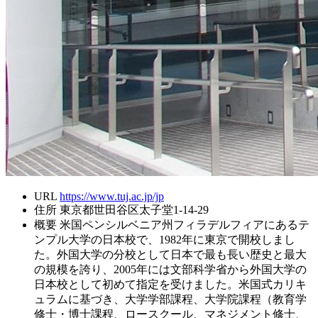
URL
https://www.tuj.ac.jp/jp
住所
東京都世田谷区太子堂1-14-29
概要
米国ペンシルベニア州フィラデルフィアにあるテ
ンプル大学の日本校で、1982年に東京で開校しまし
た。外国大学の分校として日本で最も長い歴史と最大
の規模を誇り、2005年には文部科学省から外国大学の
日本校として初めて指定を受けました。米国式カリキ
ュラムに基づき、大学学部課程、大学院課程（教育学
修士・博士課程、ロースクール、マネジメント修士、