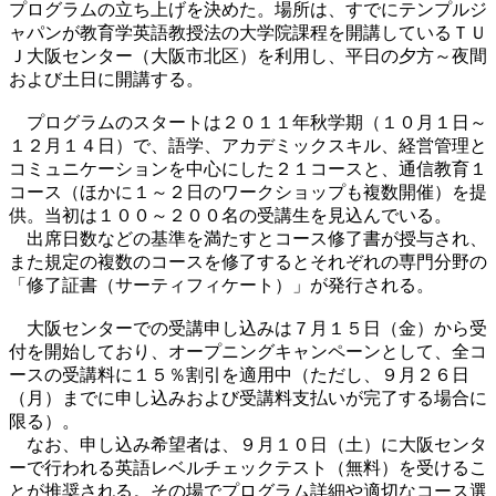
プログラムの立ち上げを決めた。場所は、すでにテンプルジ
ャパンが教育学英語教授法の大学院課程を開講しているＴＵ
Ｊ大阪センター（大阪市北区）を利用し、平日の夕方～夜間
および土日に開講する。
プログラムのスタートは２０１１年秋学期（１０月１日～
１２月１４日）で、語学、アカデミックスキル、経営管理と
コミュニケーションを中心にした２１コースと、通信教育１
コース（ほかに１～２日のワークショップも複数開催）を提
供。当初は１００～２００名の受講生を見込んでいる。
出席日数などの基準を満たすとコース修了書が授与され、
また規定の複数のコースを修了するとそれぞれの専門分野の
「修了証書（サーティフィケート）」が発行される。
大阪センターでの受講申し込みは７月１５日（金）から受
付を開始しており、オープニングキャンペーンとして、全コ
ースの受講料に１５％割引を適用中（ただし、９月２６日
（月）までに申し込みおよび受講料支払いが完了する場合に
限る）。
なお、申し込み希望者は、９月１０日（土）に大阪センタ
ーで行われる英語レベルチェックテスト（無料）を受けるこ
とが推奨される。その場でプログラム詳細や適切なコース選