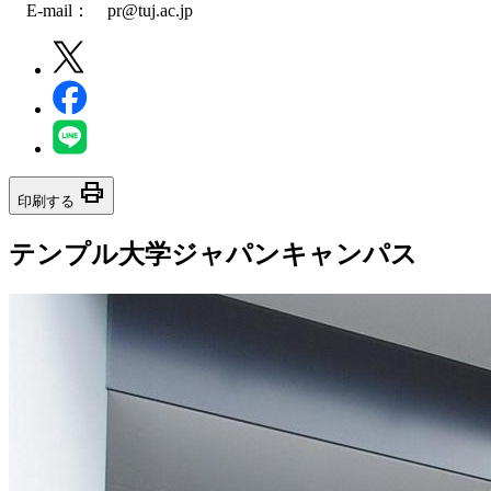
E-mail： pr@tuj.ac.jp
print
印刷する
テンプル大学ジャパンキャンパス