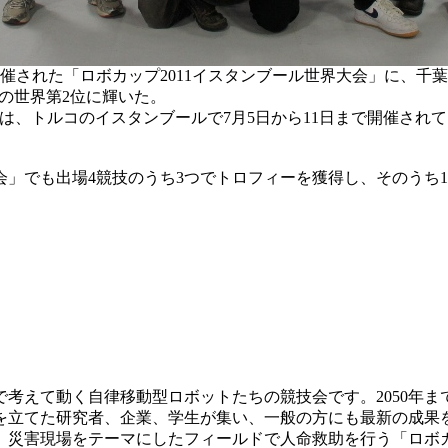
開催された「ロボカップ2011イスタンブール世界大会」に、千
々の世界第2位に輝いた。
s」は、トルコのイスタンブールで7月5日から11日まで開催されて
会」でも出場4競技のうち3つでトロフィーを獲得し、そのうち
考えて動く自律移動型ロボットたちの競技会です。2050年ま
を立てた研究者、企業、学生が集い、一般の方にも最新の成果
、災害現場をテーマにしたフィールドで人命救助を行う「ロボ