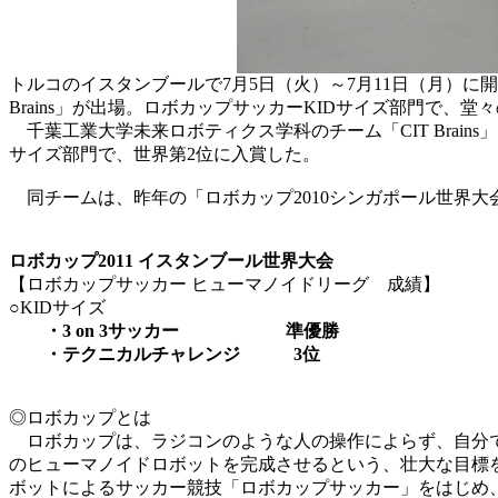
トルコのイスタンブールで7月5日（火）～7月11日（月）に
Brains」が出場。ロボカップサッカーKIDサイズ部門で、堂
千葉工業大学未来ロボティクス学科のチーム「CIT Brain
サイズ部門で、世界第2位に入賞した。
同チームは、昨年の「ロボカップ2010シンガポール世界大
ロボカップ
2011
イスタンブール世界大会
【ロボカップサッカー ヒューマノイドリーグ 成績】
○KIDサイズ
・
3 on 3
サッカー 準優勝
・テクニカルチャレンジ
3
位
◎ロボカップとは
ロボカップは、ラジコンのような人の操作によらず、自分で
のヒューマノイドロボットを完成させるという、壮大な目標
ボットによるサッカー競技「ロボカップサッカー」をはじめ