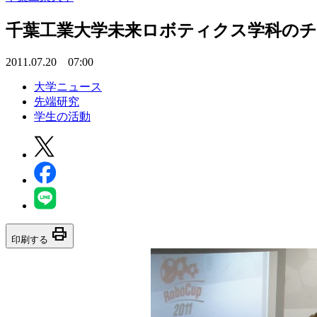
千葉工業大学未来ロボティクス学科のチーム
2011.07.20 07:00
大学ニュース
先端研究
学生の活動
print
印刷する