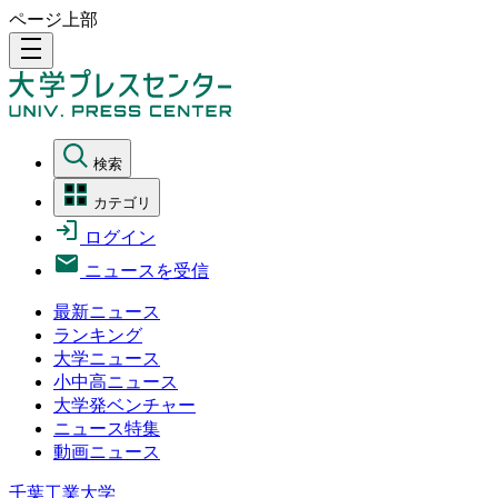
ページ上部
density_medium
検索
カテゴリ
ログイン
ニュースを受信
最新ニュース
ランキング
大学ニュース
小中高ニュース
大学発ベンチャー
ニュース特集
動画ニュース
千葉工業大学