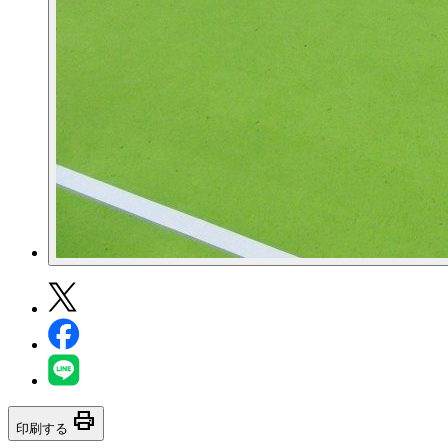
print
印刷する