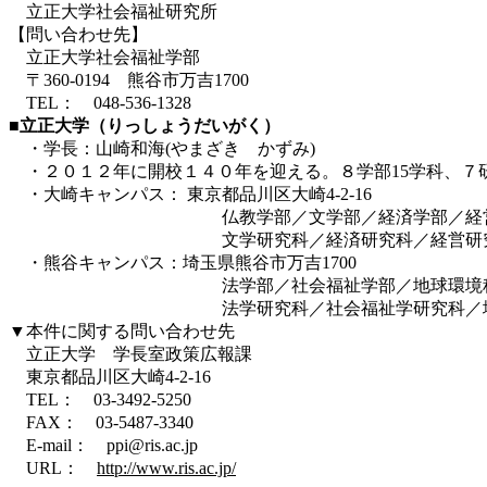
立正大学社会福祉研究所
【問い合わせ先】
立正大学社会福祉学部
〒360-0194 熊谷市万吉1700
TEL： 048-536-1328
■立正大学（りっしょうだいがく）
・学長：山崎和海(やまざき かずみ)
・２０１２年に開校１４０年を迎える。８学部15学科、７
・大崎キャンパス： 東京都品川区大崎4-2-16
仏教学部／文学部／経済学部／経営学
文学研究科／経済研究科／経営研究科／
・熊谷キャンパス：埼玉県熊谷市万吉1700
法学部／社会福祉学部／地球環境科
法学研究科／社会福祉学研究科／地球環
▼本件に関する問い合わせ先
立正大学 学長室政策広報課
東京都品川区大崎4-2-16
TEL： 03-3492-5250
FAX： 03-5487-3340
E-mail： ppi@ris.ac.jp
URL：
http://www.ris.ac.jp/