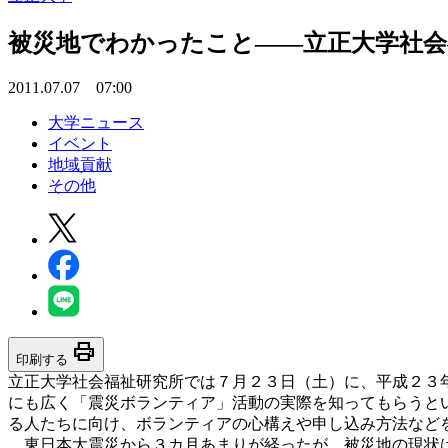
被災地でわかったこと――立正大学社会
2011.07.07 07:00
大学ニュース
イベント
地域貢献
その他
print
印刷する
立正大学社会福祉研究所では７月２３日（土）に、平成２３
にも広く「震災ボランティア」活動の実際を知ってもらうと
る人たちに向け、ボランティアの心構えや申し込み方法など
東日本大震災から３カ月あまりが経ったが、被災地の現状は