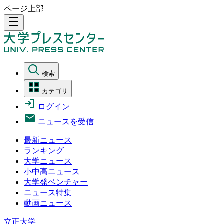
ページ上部
density_medium
検索
カテゴリ
ログイン
ニュースを受信
最新ニュース
ランキング
大学ニュース
小中高ニュース
大学発ベンチャー
ニュース特集
動画ニュース
立正大学