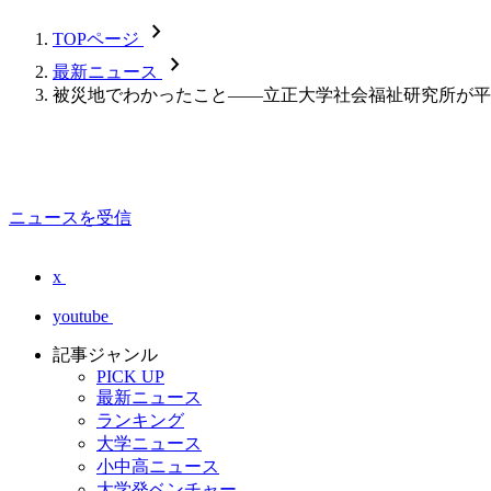
chevron_forward
TOPページ
chevron_forward
最新ニュース
被災地でわかったこと――立正大学社会福祉研究所が平
ニュースを受信
x
youtube
記事ジャンル
PICK UP
最新ニュース
ランキング
大学ニュース
小中高ニュース
大学発ベンチャー