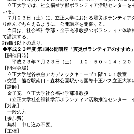
立正大学では、社会福祉学部ボランティア活動センターを中
いる。
７月２３日（土）に、立正大学における震災ボランティアの
り組んでもらえるように、公開講座を開催する。
当日は、社会福祉学部・金子充准教授のボランティア体験報
て講演する。
詳細は以下の通り。
◆平成２３年度 第1回公開講座「震災ボランティアのすすめ
【開催日時】
平成２３年７月２３日（土） １２：５０～１４：２０
【開催会場】
立正大学熊谷校舎アカデミックキューブ１階１０１教室
（交通：熊谷駅南口・森林公園駅から国際十王バス立正大学
【講師】
金子充 立正大学社会福祉学部准教授
（立正大学社会福祉学部ボランティア活動推進センター 
【対象】
一般の方
【参加費】
無料、申し込み不要。
【主催】