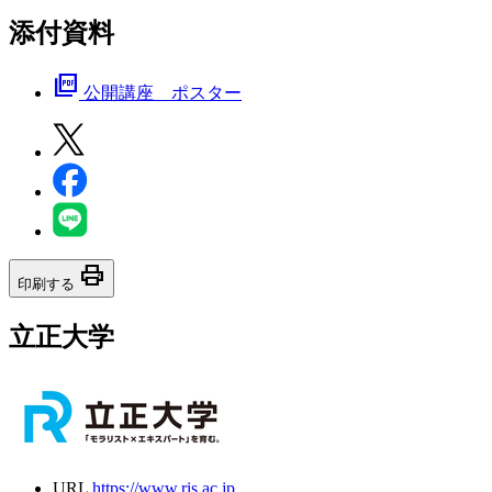
添付資料
picture_as_pdf
公開講座 ポスター
print
印刷する
立正大学
URL
https://www.ris.ac.jp