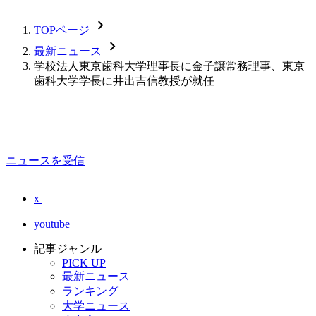
chevron_forward
TOPページ
chevron_forward
最新ニュース
学校法人東京歯科大学理事長に金子譲常務理事、東京
歯科大学学長に井出吉信教授が就任
ニュースを受信
x
youtube
記事ジャンル
PICK UP
最新ニュース
ランキング
大学ニュース