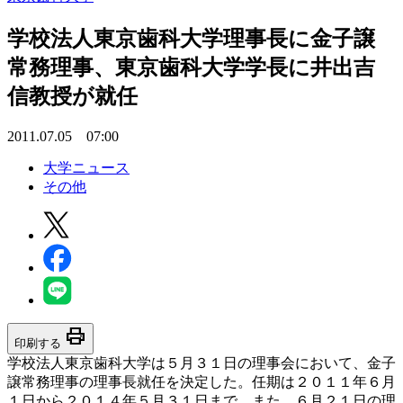
学校法人東京歯科大学理事長に金子譲
常務理事、東京歯科大学学長に井出吉
信教授が就任
2011.07.05 07:00
大学ニュース
その他
print
印刷する
学校法人東京歯科大学は５月３１日の理事会において、金子
譲常務理事の理事長就任を決定した。任期は２０１１年６月
１日から２０１４年５月３１日まで。また、６月２１日の理