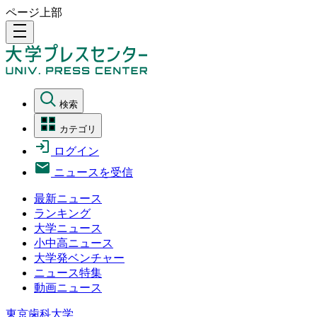
ページ上部
density_medium
検索
カテゴリ
ログイン
ニュースを受信
最新ニュース
ランキング
大学ニュース
小中高ニュース
大学発ベンチャー
ニュース特集
動画ニュース
東京歯科大学