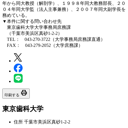
年から同大教授（解剖学）、１９９８年同大教務部長、２０
０４年同大学監（法人主事兼務）、２００７年同大副学長を
務めている。
▼本件に関する問い合わせ先
東京歯科大学大学事務局庶務課
（千葉市美浜区真砂1-2-2）
TEL： 043-270-3722（大学事務局庶務課直通）
FAX： 043-279-2052（大学庶務課）
print
印刷する
東京歯科大学
住所
千葉市美浜区真砂1-2-2