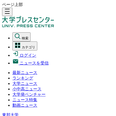
ページ上部
density_medium
検索
カテゴリ
ログイン
ニュースを受信
最新ニュース
ランキング
大学ニュース
小中高ニュース
大学発ベンチャー
ニュース特集
動画ニュース
東邦大学