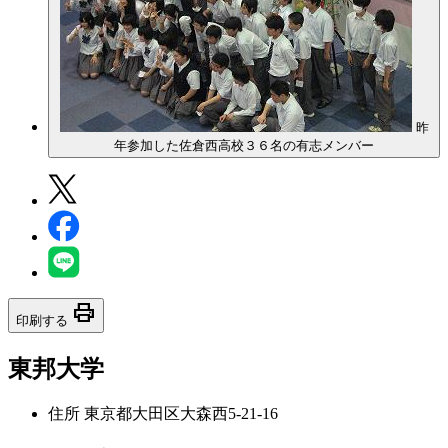
昨
年参加した佐倉西高校３６名の有志メンバー
print
印刷する
東邦大学
住所
東京都大田区大森西5-21-16