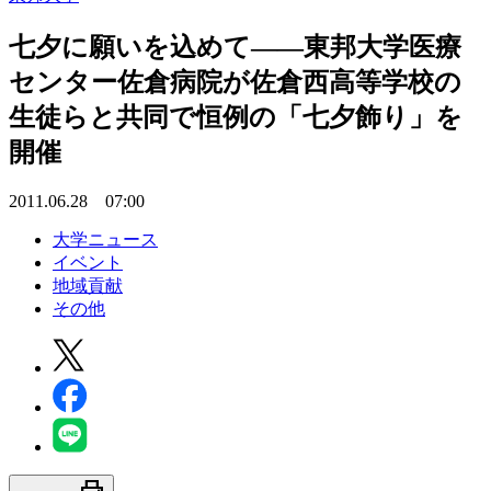
七夕に願いを込めて――東邦大学医療
センター佐倉病院が佐倉西高等学校の
生徒らと共同で恒例の「七夕飾り」を
開催
2011.06.28 07:00
大学ニュース
イベント
地域貢献
その他
print