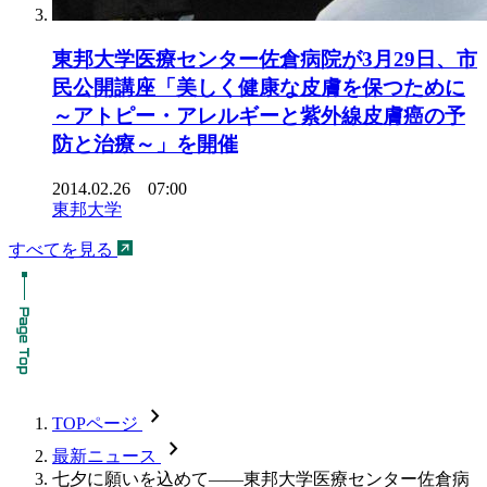
東邦大学医療センター佐倉病院が3月29日、市
民公開講座「美しく健康な皮膚を保つために
～アトピー・アレルギーと紫外線皮膚癌の予
防と治療～」を開催
2014.02.26 07:00
東邦大学
すべてを見る
chevron_forward
TOPページ
chevron_forward
最新ニュース
七夕に願いを込めて――東邦大学医療センター佐倉病