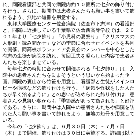
れ、同院看護部と共同で病院内約１０箇所に七夕の飾り付け
を行う。さらに、期間中は患者さんたちも願い事を書いて飾
れるよう、無地の短冊を用意する。
東邦大学医療センター佐倉病院（佐倉市下志津）の看護部
と、同院に近接している千葉県立佐倉西高等学校では、２０
０１年より「七夕飾り」「小児科の夏祭り」「クリスマスの
人形劇・読み聞かせ」などの季節に合わせたイベントを共同
で開催。同高校ボランティア委員会のメンバーを中心とした
有志の生徒が病院を訪れ、毎回工夫を凝らした内容で患者さ
んたちを楽しませている。
毎年七夕の時期に合わせて開催される「七夕飾り」は、入
院中の患者さんたちを励まそうという思いから始まった企
画。同院の裏山から竹笹を用意し、看護部と生徒がメインロ
ビーや病棟などの飾り付けを行う。「病気や怪我をした人た
ちが早く治るように」との思いが込められた飾り付けは、患
者さんや見舞い客からも「季節感があって癒される」と好評
である。さらに、期間中は入院中の患者さんたちや病院を訪
れた人も願い事を書いて飾れるよう、無地の短冊を用意して
いる。
今年の「七夕飾り」は、６月３０日（木）～７月７日
（木）まで開催。飾り付けは３０日に実施する。詳細は以下