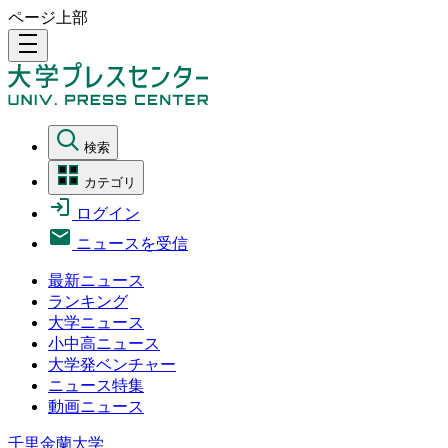
ページ上部
density_medium
検索
カテゴリ
ログイン
ニュースを受信
最新ニュース
ランキング
大学ニュース
小中高ニュース
大学発ベンチャー
ニュース特集
動画ニュース
千里金蘭大学