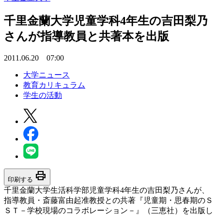
千里金蘭大学児童学科4年生の吉田梨乃
さんが指導教員と共著本を出版
2011.06.20 07:00
大学ニュース
教育カリキュラム
学生の活動
print
印刷する
千里金蘭大学生活科学部児童学科4年生の吉田梨乃さんが、
指導教員・斎藤富由起准教授との共著『児童期・思春期のＳ
ＳＴ－学校現場のコラボレーション－』（三恵社）を出版し