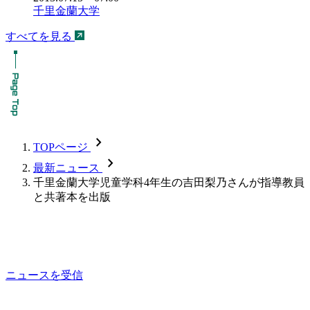
千里金蘭大学
すべてを見る
chevron_forward
TOPページ
chevron_forward
最新ニュース
千里金蘭大学児童学科4年生の吉田梨乃さんが指導教員
と共著本を出版
ニュースを受信