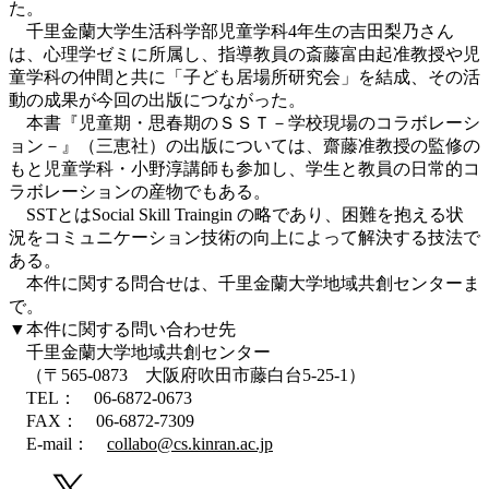
た。
千里金蘭大学生活科学部児童学科4年生の吉田梨乃さん
は、心理学ゼミに所属し、指導教員の斎藤富由起准教授や児
童学科の仲間と共に「子ども居場所研究会」を結成、その活
動の成果が今回の出版につながった。
本書『児童期・思春期のＳＳＴ－学校現場のコラボレーシ
ョン－』（三恵社）の出版については、齋藤准教授の監修の
もと児童学科・小野淳講師も参加し、学生と教員の日常的コ
ラボレーションの産物でもある。
SSTとはSocial Skill Traingin の略であり、困難を抱える状
況をコミュニケーション技術の向上によって解決する技法で
ある。
本件に関する問合せは、千里金蘭大学地域共創センターま
で。
▼本件に関する問い合わせ先
千里金蘭大学地域共創センター
（〒565-0873 大阪府吹田市藤白台5-25-1）
TEL： 06-6872-0673
FAX： 06-6872-7309
E-mail：
collabo@cs.kinran.ac.jp